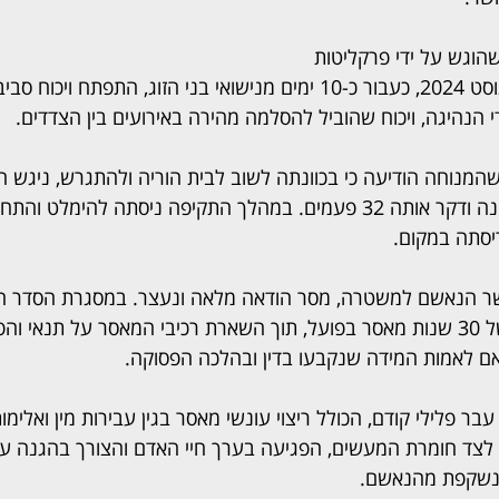
הוגש על ידי פרקליטות 
מחוז דרום, עולה כי באוגוסט 2024, כעבור כ-10 ימים מנישואי בני הזוג, התפתח
הנהיגה, ויכוח שהוביל להסלמה מהירה באירועים בין הצדדים.
מנוחה הודיעה כי בכוונתה לשוב לבית הוריה ולהתגרש, ניגש 
נטל סכין, שב לחדר השינה ודקר אותה 32 פעמים. במהלך התקיפה ניסתה להי
סתה במקום.
ר הנאשם למשטרה, מסר הודאה מלאה ונעצר. במסגרת הסדר הטי
הצדדים להטלת עונש של 30 שנות מאסר בפועל, תוך השארת רכיבי המאסר על תנאי 
 לאמות המידה שנקבעו בדין ובהלכה הפסוקה.
 עבר פלילי קודם, הכולל ריצוי עונשי מאסר בגין עבירות מין ואלימו
לצד חומרת המעשים, הפגיעה בערך חיי האדם והצורך בהגנה על
הנשקפת מהנאשם.