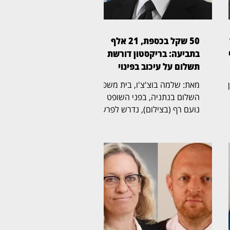
50 שקל בכספת, 21 אלף
ן
בתביעה: בריקסטון דורשת
תשלום על עיכוב בפינוי
ין
מאת: שלמה בוצ'צ'ו, בית משפט
השלום בנתניה, בפני השופט
נועם רף (בצילום), נדרש לפרשה
ל
חריגה שהחלה בכספת אישית
שמספרה 705, שבה נמצא לבסוף
ת
שטר בודד של 50 שקל,
והתגלגלה לשני הליכים משפטיים
נפרדים. בריקסטון כספות פעלה
תחילה לפינוי הכספת, ובהמשך
הגישה תביעה כספית בדרישה
לתשלום של יותר מ־21 אלף שקל.
לטענת בריקסטון, רבקה פינטו