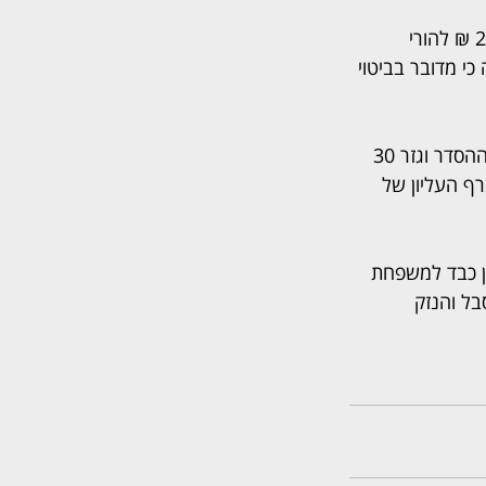
במסגרת הטיעונים לעונש ביקשה התביעה לחייב את הנאשם בתשלום פיצוי בסך 258,000 ₪ להורי 
 מדובר בביטוי 
הרכב השופטים, סגן הנשיא יואל עדן והשופטים יובל ליבדרו (בצילום) ורחל תורן, קיבל את ההסדר וגזר 30 
ף העליון של 
ן כבד למשפחת 
בל והנזק 