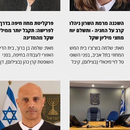
השכנה מרמת השרון ניהלה
פרקליטת מחוז חיפה בדרך
קרב על החניה - ותשלם יותר
לפרישה: תקבל יותר ממיליו
מחצי מיליון שקל
שקל מהמדינה
מאת: שלמה בוצ'צ'ו בית המשפט
מאת: שלמה בן ברוך, בית הד
המחוזי בתל אביב, בפני השופטת
האזורי לעבודה בחיפה, בפני
טל לוי־מיכאלי (בצילום), קיבל
השופטת קרן כהן (בצילום), דן
תביעה שעסקה בזכויות בחניה
בהליך שעסק בסיום כהונתה ש
בבית משותף ברמת השרון. בפסק
פרקליטת מחוז חיפה, אחד
הדין נקבע כי החניה שבמחלוקת
התפקידים הבכירים בפרקליטו
שייכת לבעלי הדירה שתבעו,
המדינה, ובמחלוקת על תנאי
ובעלת דירה אחרת בבניין חויבה
הפרישה, השכר והזכויות
בהוצאות חריגות בסכום כולל של
הפנסיוניות עם סיום כהונתה.
525 אלף שקל. דן ואילנה
ההליך הסתיים בהסכמות בין
בודובסקי רכשו דירה בבניין ברחוב
הצדדים, שקיבלו תוקף של
ביאליק 22 ברמת השרון, שלה
החלטה. איילה פיילס־שרון,