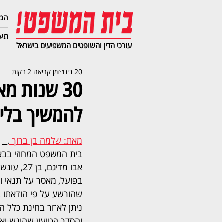
המג
תעב
עורכי הדין והשופטים המשפיעים בישראל
20 בינו׳
זמן קריאה 2 דקות
30 שנות 
להמשיך בלימ
מאת: שלמה בן ברוך 
,  
בית המשפט המחוזי בבאר
בפועל, מאסר על תנאי ות
שהורשע על פי הודאתו ב
ניתן לאחר בחינת כלל ה
והסדר הטיעון שהוגש ואו