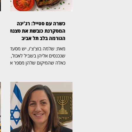
כשרה עם סטייל: רג'ינה
המסקרנת כובשת את סצנת
הגורמה בלב תל אביב
מאת: שלמה בוצ'צ'ו, יש מסעדות
שנכנסים אליהן בשביל לאכול, ויש
כאלה שהמיקום שלהן מספר את
הסיפור עוד לפני שהתפריט
נפתח. רג'ינה, מסעדת בשרים
כשרה וגינת אירועים במבנה 10
במתחם התחנה שבנווה צדק,
משלבת מבנה היסטורי, גינה
רחבת ידיים, קרבה לים ומטבח
בשרי הנשען על חומרי גלם, אש
וטכניקת צלייה מדויקת. ריקי,
מנהלת המסעדה, קיבלה את