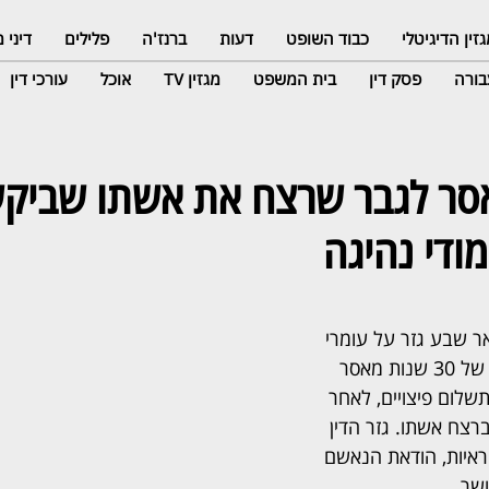
זין הדיגיטלי
כבוד השופט
דעות
ברנז'ה
פלילים
דיני
ורה
פסק דין
בית המשפט
מגזין TV
אוכל
עורכי דין
מאסר לגבר שרצח את אשתו שביק
ודי נהיגה
 שבע גזר על עומרי 
אבו מדיגם, בן 27, עונש של 30 שנות מאסר 
שלום פיצויים, לאחר 
רצח אשתו. גזר הדין 
ראיות, הודאת הנאשם 
שר.