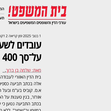
המג
תעב
עורכי הדין והשופטים המשפיעים בישראל
1 בנוב׳ 2025
זמן קריאה 2 דקות
עובדים לשעב
על־סך 400 אלף שקל
מאת: שלמה בן ברוך
,  
בית הדין האזורי לעבודה 
אלה בכתב תביעה כספית
א.ס. קוביס בע"מ ובעל 
אזרזר, בגין טענות על הפ
בכתב התביעה נטען כי ש
במזומן וב"שחור", ללא ה