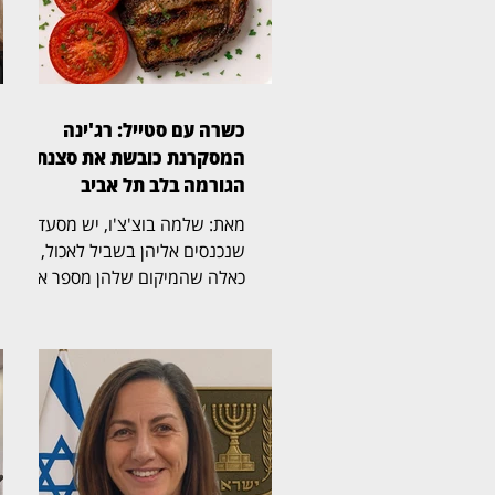
כשרה עם סטייל: רג'ינה
המסקרנת כובשת את סצנת
הגורמה בלב תל אביב
מאת: שלמה בוצ'צ'ו, יש מסעדות
שנכנסים אליהן בשביל לאכול, ויש
כאלה שהמיקום שלהן מספר את
הסיפור עוד לפני שהתפריט
נפתח. רג'ינה, מסעדת בשרים
כשרה וגינת אירועים במבנה 10
במתחם התחנה שבנווה צדק,
משלבת מבנה היסטורי, גינה
רחבת ידיים, קרבה לים ומטבח
בשרי הנשען על חומרי גלם, אש
וטכניקת צלייה מדויקת. ריקי,