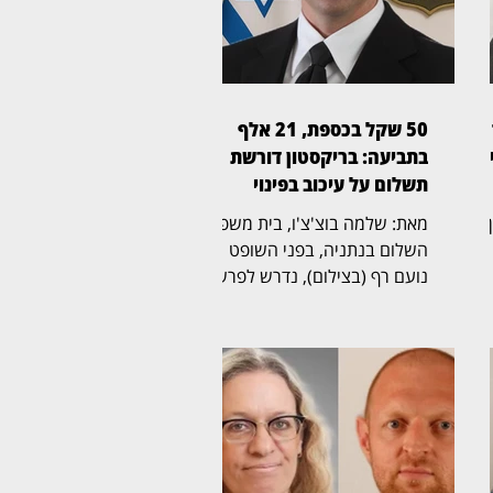
50 שקל בכספת, 21 אלף
ן
בתביעה: בריקסטון דורשת
תשלום על עיכוב בפינוי
ין
מאת: שלמה בוצ'צ'ו, בית משפט
השלום בנתניה, בפני השופט
נועם רף (בצילום), נדרש לפרשה
ל
חריגה שהחלה בכספת אישית
שמספרה 705, שבה נמצא לבסוף
ת
שטר בודד של 50 שקל,
והתגלגלה לשני הליכים משפטיים
נפרדים. בריקסטון כספות פעלה
תחילה לפינוי הכספת, ובהמשך
הגישה תביעה כספית בדרישה
לתשלום של יותר מ־21 אלף שקל.