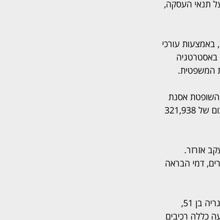
ל תנאי העסקה, 
 באמצעות עורכי 
ר באסטרטגיה 
ת המשפטית.
 השופטת אסנת 
רובוביץ־ברכש נדונה תביעתו של Osunkwo Obodoz Hyciant, אזרח ניגריה, שתבע סכום של 321,938 
קב אזרזר. 
1 שקלים בגין פיצויי פיטורים, דמי הבראה 
בפני השופטת מרב חבקין נדונה תביעתו של Chima Chukwemeka Gregory, אזרח ניגריה בן 51, 
יעה כללה רכיבים 