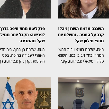
השכנה מרמת השרון ניהלה
פרקליטת מחוז חיפה בדרך
קרב על החניה - ותשלם יותר
לפרישה: תקבל יותר ממיליו
מחצי מיליון שקל
שקל מהמדינה
מאת: שלמה בוצ'צ'ו בית המשפט
מאת: שלמה בן ברוך, בית הד
המחוזי בתל אביב, בפני השופטת
האזורי לעבודה בחיפה, בפני
טל לוי־מיכאלי (בצילום), קיבל
השופטת קרן כהן (בצילום), דן
תביעה שעסקה בזכויות בחניה
בהליך שעסק בסיום כהונתה ש
בבית משותף ברמת השרון. בפסק
פרקליטת מחוז חיפה, אחד
הדין נקבע כי החניה שבמחלוקת
התפקידים הבכירים בפרקליטו
שייכת לבעלי הדירה שתבעו,
המדינה, ובמחלוקת על תנאי
ובעלת דירה אחרת בבניין חויבה
הפרישה, השכר והזכויות
בהוצאות חריגות בסכום כולל של
הפנסיוניות עם סיום כהונתה.
525 אלף שקל. דן ואילנה
ההליך הסתיים בהסכמות בין
בודובסקי רכשו דירה בבניין ברחוב
הצדדים, שקיבלו תוקף של