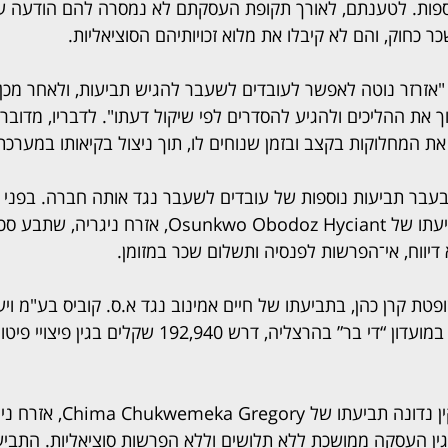
נוספות. לטענתם, לאורך תקופת העסקתם לא נמסרה להם הודעה ע
ר כחוק, והם לא קיבלו את מלוא זכויותיהם הסוציאליות.
"אזרזר נוטה לאפשר לעובדים לשעבר להגיש תביעות, ולאחר מכן,
שוך את ההליכים ולהגיע להסדרים לפי שיקול דעתו". לדבריו, מדוב
 המחלוקות בקצב ובזמן שנוחים לו, תוך ניצול בקיאותו במערכ
ו בעבר תביעות נוספות של עובדים לשעבר נגד אותה חברה. בפני
יווח, אי־הפרשות לפנסיה ותשלום שכר במזומן.
פטת קרן כהן, בתביעתו של חיים אמינוב נגד א.ס. קוביס בע"מ ויע
אמינוב, שעבד כמאבטח במועדון “די בר” בהרצליה, דרש 92,940
739, שקל בגין העסקה ממושכת ללא תלושים וללא הפרשות סוציאליות. התב