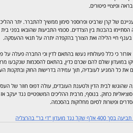
אה ופיצויי פיטורים.
עניינם של קרן שרביט ופרוספר סימון ממשיך להתברר. יתר ההליכ
 הסתיימו בהבנות בין הצדדים. סכומי התביעות שהובאו בפני בית 
בענף חיי הלילה ואת הצורך בהקפדה יתרה על תנאי ההעסקה.
זרזר כי כלל פעולותיו נעשו בהתאם לדין וכי החברה פעלה על פי
קו במועדון שולם להם שכרם כדין, בהתאם להסכמות שנקבעו מראש
את כל המגיע לעובדיה, תוך עמידה בדרישות החוק ובתקנות הע
ה שהוגשו לבית הדין ולטענת העובדים, עולה דפוס חוזר של העס
וציאליות כחוק. בנוסף, מרבית ההליכים המשפטיים נגד יעקב אזר
סדרים ופשרות לסיום מחלוקות בהסכמה.
ד מועדון "די בר" בהרצליה