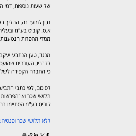
של שעות נוספות, דמי הבר
נכון למועד זה, ההליך ב
א.ס. קוביס בע"מ ובעליה
ממדי ההפרות הנטענות 
מנגד, טען הנתבע יעקב א
לדבריו, העובדים שהועס
כי החברה הקפידה לשלם 
לסיכום, לפי כתבי התביע
תלושי שכר ואי־הפרשות ס
קוביס בע"מ הסתיימו בה
ללא תלושי שכר ופנסיה: תביעה בסך 400 אלף שקל נג