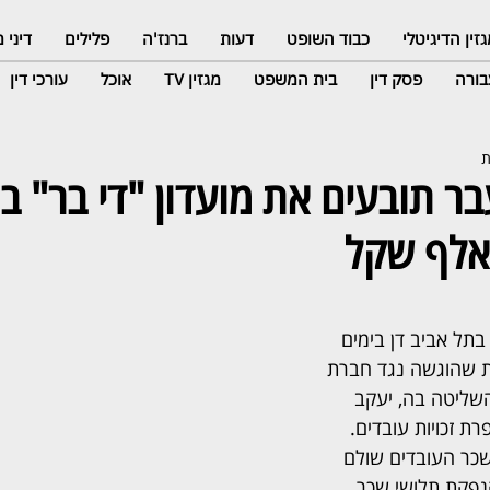
זין הדיגיטלי
כבוד השופט
דעות
ברנז'ה
פלילים
דיני
ורה
פסק דין
בית המשפט
מגזין TV
אוכל
עורכי דין
ר תובעים את מועדון "די בר" ב
בתל אביב דן בימים 
 שהוגשה נגד חברת 
השליטה בה, יעקב 
רת זכויות עובדים. 
כר העובדים שולם 
נפקת תלושי שכר, 