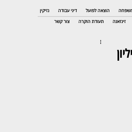
 משפחה
הוצאה לפועל
דיני עבודה
נזיקין
זינזאנה
תעודת הוקרה
צור קשר
המס: פסק הדין על 6 מיליון