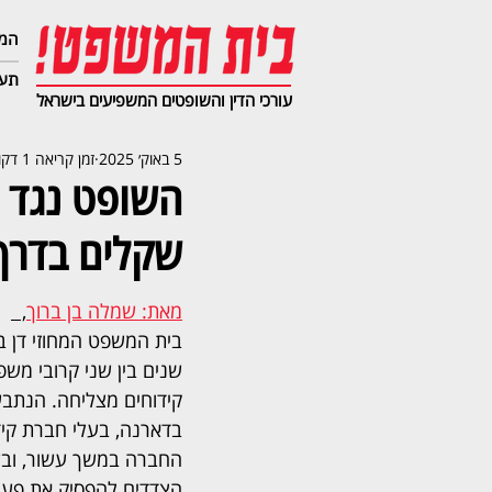
המג
תעב
עורכי הדין והשופטים המשפיעים בישראל
5 באוק׳ 2025
זמן קריאה 1 דקות
שקלים בדרך
מאת: שמלה בן ברוך
,  
בית המשפט המחוזי דן ב
שנים בין שני קרובי מש
קידוחים מצליחה. הנתבעי
בדארנה, בעלי חברת קידו
הצדדים להפסיק את פעי