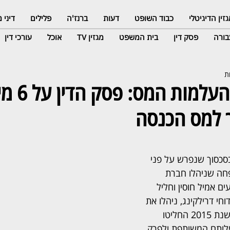
זין הדיגיטלי
כבוד השופט
דעות
ברנז'ה
פלילים
דיני
ורה
פסק דין
בית המשפט
מגזין TV
אוכל
עורכי דין
השופט נגד העלמות 
 למס הכנסה
סכסוך שנפרש על פני 
פחה שניהלו חברת 
ם אמיל חוסין וחליל 
חי דרילקינג, ניהלו את 
החברה במשך עשור, ובשנת 2015 החליטו 
לותם המשותפת ולפרק 