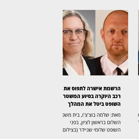
הרשמת אישרה לתפוס את
רכב היוקרה בסיוע המשטרה,
השופט ביטל את המהלך
ית משפט
מאת: שלמה בוצ'צ'ו, בית משפט
דר
השלום בראשון לציון, בפני
השופט שלומי שניידר (בצילום),
שה
קיבל את תביעתו של יאיר חדד,