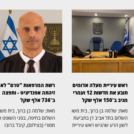
ראש עיריית מעלה אדומים
רשת המרפאות "טרם" לא
תובע את חדשות 12 ועמרי
זיהתה אפנדיציט - ותפצה
מניב ב־150 אלף שקל
ב־736 אלף שקל
מאת: שלמה בן ברוך, בית משפט
מאת: שלמה בן ברוך, ב
השלום בתל אביב דן בתביעת
השלום בחיפה, בפני השופט ה
לשון הרע שהגיש ראש עיריית
מסורי (בצילום), קיבל ברובו
מעלה אדומים, גיא יפרח, נגד
תביעת רשלנות רפואית שהגי