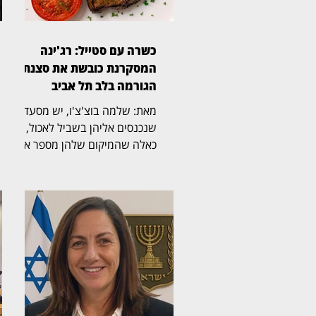
כשרה עם סטייל: רג'ינה
המסקרנת כובשת את סצנת
הגורמה בלב תל אביב
מאת: שלמה בוצ'צ'ו, יש מסעדות
שנכנסים אליהן בשביל לאכול, ויש
כאלה שהמיקום שלהן מספר את
הסיפור עוד לפני שהתפריט
נפתח. רג'ינה, מסעדת בשרים
כשרה וגינת אירועים במבנה 10
במתחם התחנה שבנווה צדק,
משלבת מבנה היסטורי, גינה
רחבת ידיים, קרבה לים ומטבח
בשרי הנשען על חומרי גלם, אש
וטכניקת צלייה מדויקת. ריקי,
מנהלת המסעדה, קיבלה את
פנינו בחיוך, ומהר התברר שהיא זו