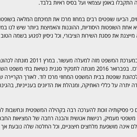
 התקבלו באופן עצמאי ועל בסיס ראיות בלבד.
ם, הביעו שופטים רבים במחוז מרכז את תמיכתם המלאה בשופטת 
א אחת השופטות היסודיות, ההוגנות והאמיצות ביותר שיש לנו במ
מייצגת את פסגת השירות הציבורי, וכל ניסיון לפגוע בשמה הטוב 
טויסטר ישראלי מכהנת במערכת המשפט מזה למעלה
משפט השלום במחוז מרכז. בפברואר 2016 מונתה לתפקיד סגנית נשיאת בתי מש
202 מונתה לכהונת שופטת בבית המשפט המחוזי מרכז לוד. לאורך הקריירה 
יתרה על כללי האתיקה, ומנהלת את הדיונים בענייניות, בהגינות
 כי פסיקותיה זוכות להערכה רבה בקהילה המשפטית ונחשבות למד
משפטי מעמיק, רגישות אנושית והבנה רחבה של המציאות החברת
לם אינה מושפעת מלחצים חיצוניים, וכל החלטה שלה נובעת אך 