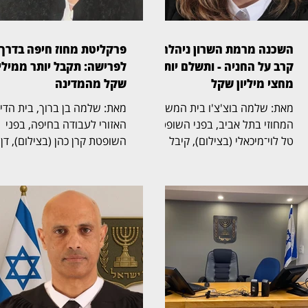
השכנה מרמת השרון ניהלה
פרקליטת מחוז חיפה בדרך
קרב על החניה - ותשלם יותר
לפרישה: תקבל יותר ממיליו
מחצי מיליון שקל
שקל מהמדינה
מאת: שלמה בוצ'צ'ו בית המשפט
מאת: שלמה בן ברוך, בית הד
המחוזי בתל אביב, בפני השופטת
האזורי לעבודה בחיפה, בפני
טל לוי־מיכאלי (בצילום), קיבל
השופטת קרן כהן (בצילום), דן
תביעה שעסקה בזכויות בחניה
בהליך שעסק בסיום כהונתה ש
בבית משותף ברמת השרון. בפסק
פרקליטת מחוז חיפה, אחד
הדין נקבע כי החניה שבמחלוקת
התפקידים הבכירים בפרקליטו
שייכת לבעלי הדירה שתבעו,
המדינה, ובמחלוקת על תנאי
ובעלת דירה אחרת בבניין חויבה
הפרישה, השכר והזכויות
בהוצאות חריגות בסכום כולל של
הפנסיוניות עם סיום כהונתה.
525 אלף שקל. דן ואילנה
ההליך הסתיים בהסכמות בין
בודובסקי רכשו דירה בבניין ברחוב
הצדדים, שקיבלו תוקף של
ביאליק 22 ברמת השרון, שלה
החלטה. איילה פיילס־שרון,
הוצמדה חניה. אלא שבעת רישום
שכיהנה כפרקליטת מחוז חיפה