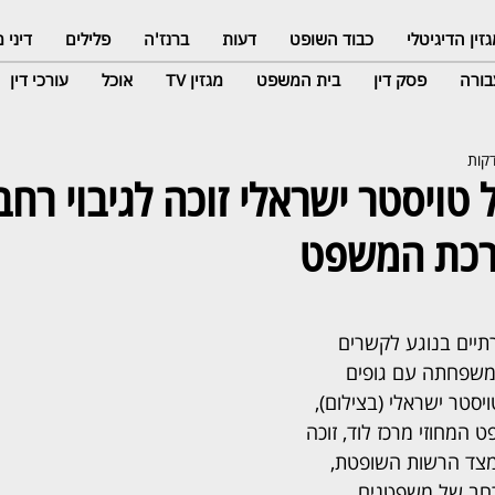
זין הדיגיטלי
כבוד השופט
דעות
ברנז'ה
פלילים
דיני
ורה
פסק דין
בית המשפט
מגזין TV
אוכל
עורכי דין
טויסטר ישראלי זוכה לגיבוי רחב
רכת המשפט
יים בנוגע לקשרים 
משפחתה עם גופים 
יסטר ישראלי (בצילום), 
 המחוזי מרכז לוד, זוכה 
מצד הרשות השופטת, 
רחב של משפטנים. 