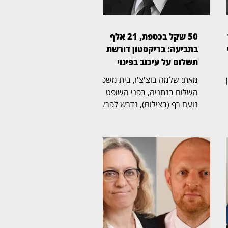
50 שקל בכספת, 21 אלף
ן
בתביעה: בריקסטון דורשת
תשלום על עיכוב בפינוי
ין
מאת: שלמה בוצ'צ'ו, בית משפט
השלום בנתניה, בפני השופט
נועם רף (בצילום), נדרש לפרשה
ל
חריגה שהחלה בכספת אישית
שמספרה 705, שבה נמצא לבסוף
ת
שטר בודד של 50 שקל,
והתגלגלה לשני הליכים משפטיים
נפרדים. בריקסטון כספות פעלה
תחילה לפינוי הכספת, ובהמשך
הגישה תביעה כספית בדרישה
לתשלום של יותר מ־21 אלף שקל.
לטענת בריקסטון, רבקה פינטו
,
שכרה יחידת אחסון ובה הכספת