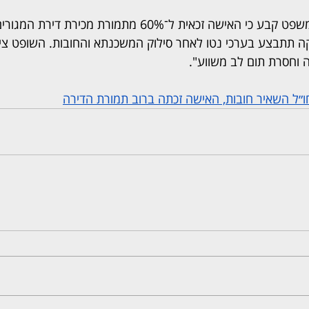
בסיכומו של דבר, בית המשפט קבע כי האישה זכאית ל־60% מתמורת מ
. החלוקה תתבצע בערכי נטו לאחר סילוק המשכנתא והחובות. השופט ציי
וחסרת תום לב משווע".
״ל השאיר חובות, האישה זכתה ברוב תמורת הדירה