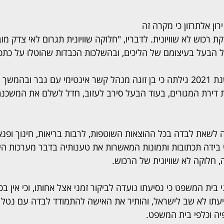
ון אלתרזון כי מקרה זה 
ת רכוש לא שוויונית. לדבריו, "חלוקה שוויונית תגרום לאי צדק מ
הבעל בעיצומם של הליכים, ובהשלכות הכבדות שהוטלו על כתפי
לטענת האישה, כבר בשנת 2021 גילתה כי בן זוגה מנהל קשר אינטימי עם גבר ובה
 דירת המגורים, בעוד הבעל סירב לעזוב, חדל לשלם את המשכנתא
 לשאת לבדה בכל ההוצאות השוטפות, לרבות בריאות, חינוך ופנא
י בידה תכתובות ותמונות המאשרות את טענותיה בדבר מערכות הי
 חלוקה לא שוויונית של הרכוש.
ית המשפט כי נסיעתו נועדה לביקור זמני אצל אחותו, וכי אין בכוו
עתו לא שב לישראל, והותיר את האישה להתמודד לבדה עם נטל כל
יה וכלפי בית המשפט.