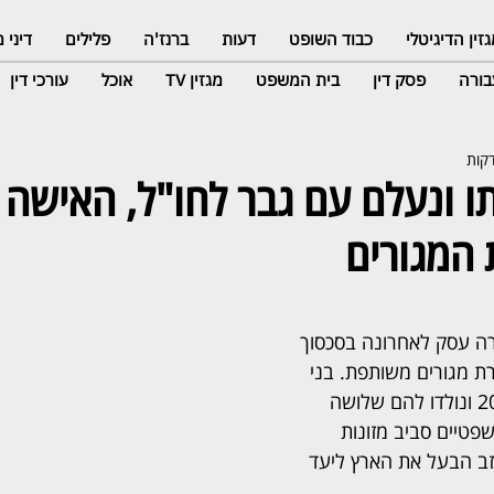
זין הדיגיטלי
כבוד השופט
דעות
ברנז'ה
פלילים
דיני
ורה
פסק דין
בית המשפט
מגזין TV
אוכל
עורכי דין
ו ונעלם עם גבר לחו"ל, האישה
 המגורים
 עסק לאחרונה בסכסוך 
רת מגורים משותפת. בני 
הזוג, שנישאו בשנת 2006 ונולדו להם שלושה 
שפטיים סביב מזונות 
ש. באוגוסט 2024 עזב הבעל את הארץ ליעד 