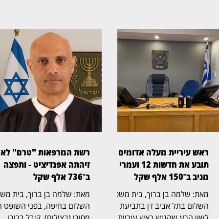
ראש עיריית מעלה אדומים
רשת המרפאות "טרם" לא
תובע את חדשות 12 ועמרי
זיהתה אפנדיציט - ותפצה
מניב ב־150 אלף שקל
ב־736 אלף שקל
מאת: שלמה בן ברוך, בית משפט
מאת: שלמה בן ברוך, ב
השלום בתל אביב דן בתביעת
השלום בחיפה, בפני השופט ה
לשון הרע שהגיש ראש עיריית
מסורי (בצילום), קיבל ברובו