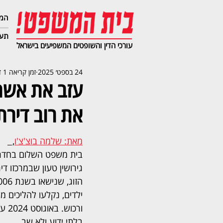
המג
תעב
עורכי הדין והשופטים המשפיעים בישראל
24 בספט׳ 2025
זמן קריאה 1 דקות
עזב את אשת
את רוב דירת
מאת: שלמה בוצ'צ'ו
,  
בית משפט השלום בחדרה
גירושין טעון שבמרכזו די
ילדים, נקלעו להליכים מ
ורכו
בלתי ידוע ולא שב.