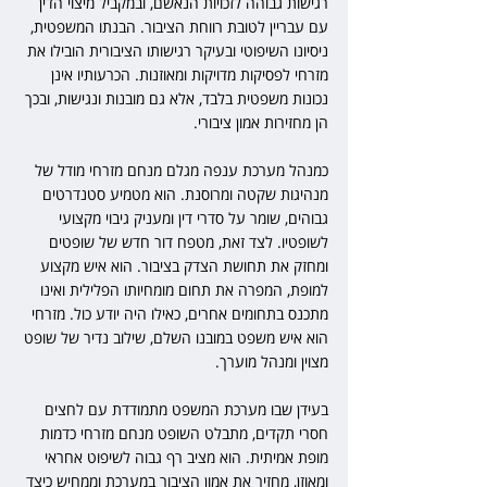
רגישות גבוהה לזכויות הנאשם, ובמקביל מיצוי הדין 
עם עבריין לטובת רווחת הציבור. הבנתו המשפטית, 
ניסיונו השיפוטי ובעיקר רגישותו הציבורית הובילו את 
מזרחי לפסיקות מדויקות ומאוזנות. הכרעותיו אינן 
נכונות משפטית בלבד, אלא גם מובנות ונגישות, ובכך 
הן מחזירות אמון ציבורי.
כמנהל מערכת ענפה מגלם מנחם מזרחי מודל של 
מנהיגות שקטה ומרוסנת. הוא מטמיע סטנדרטים 
גבוהים, שומר על סדרי דין ומעניק גיבוי מקצועי 
לשופטיו. לצד זאת, מטפח דור חדש של שופטים 
ומחזק את תחושת הצדק בציבור. הוא איש מקצוע 
למופת, המפרה את תחום מומחיותו הפלילית ואינו 
מתכנס בתחומים אחרים, כאילו היה יודע כול. מזרחי 
הוא איש משפט במובנו השלם, שילוב נדיר של שופט 
מצוין ומנהל מוערך.
בעידן שבו מערכת המשפט מתמודדת עם לחצים 
חסרי תקדים, מתבלט השופט מנחם מזרחי כדמות 
מופת אמיתית. הוא מציב רף גבוה לשיפוט אחראי 
ומאוזן, מחזיר את אמון הציבור במערכת וממחיש כיצד 