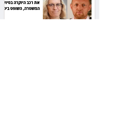
את רכב היוקרה בסיוע
המשטרה, השופט ביטל
את המהלך
שילוב ילדי מהגרים
בבתי ספר הגיע לעליון:
עיריית ת"א תשלם 30
אלף שקל הוצאות
אחרי הפסילה: גידי גוב
מגיע לפשרה בתאונה,
והפניקס תשלם כ־30
אלף שקל