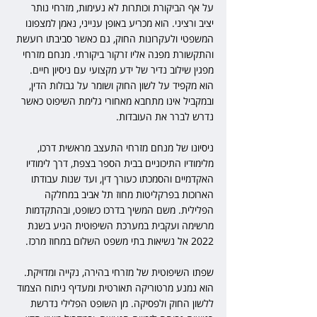
על אף הביקורת וכותרות לא נעימות, מזרחי נותר 
יציב ורציני. הוא מכריע באופן ענייני, נאמן למצפונו 
המשפטי ולעקרונות החוק, גם כאשר סביבתו רועשת 
והתקשורת מפנה אליו זרקור ביקורתי. מנחם מזרחי 
מפגין שילוב נדיר של ידע מקצועי עם ניסיון חיים. 
הוא מקפיד על לשון החוק ושומר על גבולות הדין, 
ובמקביל אינו מתחבא מאחורי גלימת השיפוט כאשר 
נדרש לברר את העובדות.
ניסיונו של מנחם מזרחי התעצב מראשית דרכו, 
מלימודיו התיכוניים בבית הספר בצפת, דרך לימודיו 
האקדמיים והסמכתו כעורך דין, ועד שנות עבודתו 
הארוכות בפרקליטות מחוז תל אביב במחלקה 
הפלילית. משם המשיך בדרכו כשופט, ובהתקדמות 
מרשימה ועקבית במערכת השיפוטית הגיע בשנת 
2022 אל נשיאות בתי משפט השלום במחוז מרכז.
שפתו השיפוטית של מזרחי בהירה, נקייה ומדויקת. 
הוא נמנע מרטוריקה תאורטית ומעדיף ניתוח הצמוד 
ללשון החוק ולפסיקה. מן השופט הפלילי נדרשת 