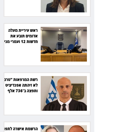
ראש עיריית מעלה
אדומים תובע את
חדשות 12 ועמרי מניב
ב־150 אלף שקל
רשת המרפאות "טרם"
לא זיהתה אפנדיציט -
ותפצה ב־736 אלף
שקל
הרשמת אישרה לתפוס