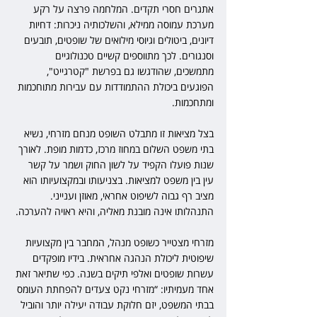
אתגרים חסרי תקדים. המלחמה פרצה על רקע 
מערכת עמוסה ממילא, והשלכותיה ניכרות: דחיות 
דיונים, ביטולים וגיוסי מילואים של שופטים, תובעים 
וסנגורים. לכך מתווספים קשיים טכנולוגיים 
מתמשכים, שהודגשו גם בפרשת "קטרגייט", 
הפוגעים ביכולת ההתמודדות עם עבירות מתוחכמות 
ומתחכמות.
בצל מציאות זו מתבלט השופט מנחם מזרחי, נשיא 
בתי משפט השלום במחוז מרכז, כדמות מופת. לאורך 
שנות פועלו הקפיד על לשון החוק ושמר על קשר 
עין בין משפט למציאות. בצניעותו ובמקצועיותו הוא 
מציב רף גבוה לשיפוט אחראי, מאוזן וענייני. 
התנהלותו אינה מובנת מאליה, והיא ראויה להערכה.
מזרחי מצטייר כשופט מנהל, המחבר בין מקצועיות 
שיפוטית ליכולת הנהגה אחראית. בידיו מופקדים 
עשרות שופטים ואלפי תיקים בשנה. כפי שתיאר זאת 
אחד מעמיתיו: “מזרחי נקט צעדים להפחתת העומס 
בבתי המשפט, יזם חלוקת עבודה יעילה יותר והוביל 