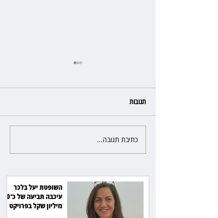
תגובות
כתיבת תגובה...
ראש עיריית מעלה אדומים תובע
את חדשות 12 ועמרי מניב ב־150
אלף שקל
השופטת יעל בלכר
עיכבה תביעה של כ־40
מיליון שקל בפרויקט
סולארי