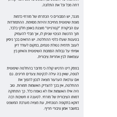
דחה מכל וכל את התלונה.
מנגד, יש הסבורים כי הכתרתו של מזרחי כדמות 
מופת שיפוטית מחייבת זהירות מסוימת. ההתמודדות 
עם הביקורת "קטרגייט" מוצגת באופן חלקי בלבד, 
תוך הדגשת הגיבוי שניתן לו, אך מבלי להעמיק 
בטענות שעלו כלפי ההחלטה. יש הרואים בכך ניסיון 
לעצב תדמית נטולת פגמים, במקום לעודד דיון 
אמיתי על גבולות הסמכות השיפוטית והאיזון בין 
עצמאות לבין אחריות ציבורית.
בפסק דינו הדגיש קולה כי מדובר בהחלטה שיפוטית 
לגופה, שאין בה עילה לנקיטת צעדים חריגים. גם 
אם ערכאת הערעור מצאה לנכון להפוך את 
ההחלטה, אין בכך להצדיק האשמות חמורות. טוב 
היה אילו האשמות אלו לא נאמרו כלל. כך התחזקה 
דמותו הציבורית של מזרחי. לטענה זו חשיבות רבה 
דווקא בתקופה הנוכחית, עת מצויה מערכת המשפט 
במשבר אמון ציבורי חריף.