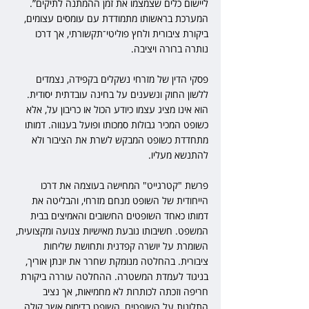
ליישום כלים שצמצמו את זמן ההמתנה לתיקים”. 
המערכת בראשותו מתמודדת עם עומסים עצומים, 
ביקורת ציבורית ולחץ פוליטי־תקשורתי, אך דרכו 
נותרה ברורה ויציבה.
פסקי הדין של מזרחי נשקלים בקפידה, נצמדים 
ללשון החוק ונשענים על בחינה עובדתית יסודית. 
הוא אינו מציג עצמו כיודע הכול או כריבון על, אלא 
כשופט המכיר גבולות סמכותו ופועל בענווה. דמותו 
מתחדדת כשופט המבקש לשרת את הציבור ולא 
להתנשא מעליו.
פרשת "קטרגייט" המחישה בעוצמה את דרכו 
הייחודית של השופט מנחם מזרחי, והבליטה את 
דמותו כאחד השופטים החשובים והאמיצים בבית 
המשפט. חשיבותו נובעת מאישיות צנועה ומקצועית, 
השומרת על יושרה קפדנית ותחושת שליחות 
ציבורית. בהחלטה מנומקת שחרר את יונתן אוריך, 
בניגוד לעמדת המשטרה. ההחלטה עוררה ביקורת 
חריפה וזכתה לכותרות לא מחמיאות, אך נציב 
התלונות על השופטים, השופט בדימוס אשר קולה, 