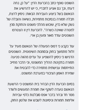
השופט טופף כתב בהכרעת הדין: "על כן, נחה 
דעתי, וכך גם אציע לחבריי, כי יש להרשיע את 
הנאשם בשל ביצוע העבירות הבאות: ניסיון לרצח, 
חבלה חמורה בנסיבות מחמירות, נשיאה והובלה של 
נשק שלא כדין, שיבוש מהלכי משפט והחזקת סכין 
למטרה שאינה כשרה". להכרעת דין זו הצטרפו 
השופטים עודד מאור ומעין בן ארי.
עוד נקבע כי דפוס הפעולה של הנאשם מעיד על 
זלזול מתמשך בחוק ובסמכות השיפוטית. השופטים 
הדגישו כי ניסיון להשפיע על עדים מהווה פגיעה 
חמורה בתקינות ההליך המשפטי, וכי הדבר מחייב 
התייחסות ענישתית מחמירה כדי להבטיח את 
שמירת האמון הציבורי במערכת המשפט.
בסיום הכרעת הדין הבהיר בית המשפט כי הרשעת 
הנאשם נועדה לשקף את חומרת המעשים ולשדר 
מסר חד וברור בדבר אפס סובלנות כלפי עבירות 
אלימות חמורות וניסיונות לשבש את שלטון החוק.