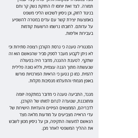
תמורה. לצד זאת יוחסו לו החזקת נשק קר וחם 
בניגוד לחוק, וכן ניסיון לשיבוש הליכי משפט 
באמצעות יצירת קשר עם עדים במטרה להשפיע 
על עדותם. לחובתו נרשמו הרשעות קודמות 
בעבירות אלימות.
הסנגוריה טענה כי גרסת הקורבן רצופה סתירות וכי 
לא ניתן לקבוע מעבר לספק סביר שהנאשם הוא זה 
שתקף. לטענת ההגנה, מדובר היה בפעולה 
שנעשתה מתוך הגנה עצמית, וללא כוונה פלילית 
להמית. כמו כן נטען כי הראיות הפורנזיות פורשו 
באופן מגמתי והתעלמו מנסיבות מקלות.
מנגד, התביעה טענה כי מדובר במתקפה יזומה 
ומתוכננת, שנועדה לגרום למותו של הקורבן. 
לדבריהם, הממצאים הפיזיים והעדויות הישירות של 
עדי הראייה מצביעים על מודעות מלאה מצד 
הנאשם למעשה התקיפה, וכן על ניסיון מכוון לשבש 
את ההליך המשפטי לאחר מכן.