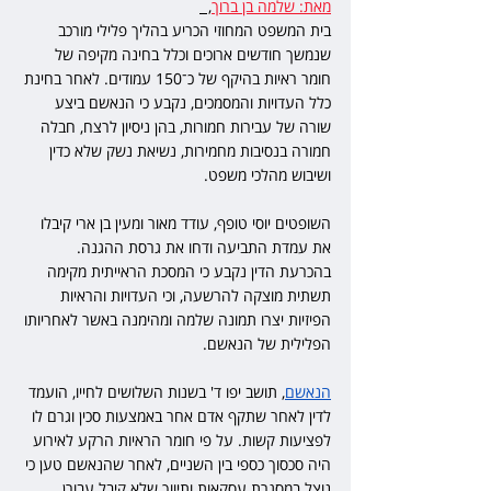
מאת: שלמה בן ברוך
,  
בית המשפט המחוזי הכריע בהליך פלילי מורכב 
שנמשך חודשים ארוכים וכלל בחינה מקיפה של 
חומר ראיות בהיקף של כ־150 עמודים. לאחר בחינת 
כלל העדויות והמסמכים, נקבע כי הנאשם ביצע 
שורה של עבירות חמורות, בהן ניסיון לרצח, חבלה 
חמורה בנסיבות מחמירות, נשיאת נשק שלא כדין 
ושיבוש מהלכי משפט.
השופטים יוסי טופף, עודד מאור ומעין בן ארי קיבלו 
את עמדת התביעה ודחו את גרסת ההגנה. 
בהכרעת הדין נקבע כי המסכת הראייתית מקימה 
תשתית מוצקה להרשעה, וכי העדויות והראיות 
הפיזיות יצרו תמונה שלמה ומהימנה באשר לאחריותו 
הפלילית של הנאשם.
הנאשם
, תושב יפו ד' בשנות השלושים לחייו, הועמד 
לדין לאחר שתקף אדם אחר באמצעות סכין וגרם לו 
לפציעות קשות. על פי חומר הראיות הרקע לאירוע 
היה סכסוך כספי בין השניים, לאחר שהנאשם טען כי 
נוצל במסגרת עסקאות ותיווך שלא קיבל עבורן 