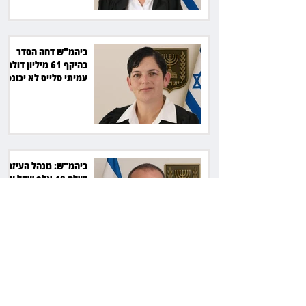
ביהמ"ש דחה הסדר
בהיקף 61 מיליון דולר:
עמיתי סלייס לא יכונסו
להצבעה
ביהמ"ש: מנהל העיזבון
ישלם 40 אלף שקל על
שחרור כספי נאמנות
22 שנות מאסר לרוצח:
הסכסוך בגינה הסתיים
ברצח יוסי ביילין ז"ל