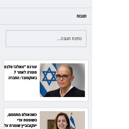
תגובות
כתיבת תגובה...
כשהאולם מתחמם, השופטת עדי
יעקובוביץ שומרת על קור רוח
ושליטה
עורכת "וואלה! סלבס"
פוטרה לאחר 7
באוקטובר: החברה
תשלם כ־54 אלף שקל
כשהאולם מתחמם,
השופטת עדי
יעקובוביץ שומרת על