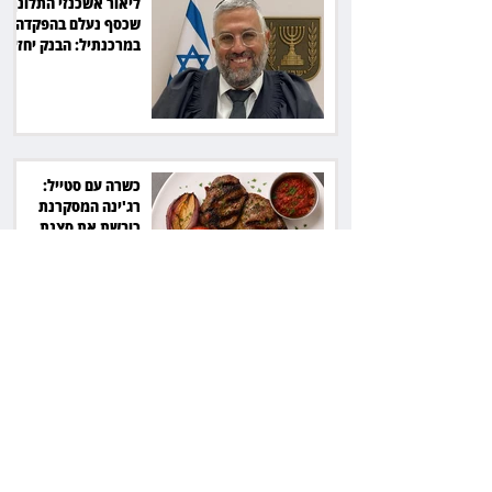
ליאור אשכנזי התלונן
שכסף נעלם בהפקדה
במרכנתיל: הבנק יחזיר
7,700 שקל
כשרה עם סטייל:
רג'ינה המסקרנת
כובשת את סצנת
הגורמה בלב תל אביב
השכנה מרמת השרון
ניהלה קרב על החניה -
ותשלם יותר מחצי
מיליון שקל