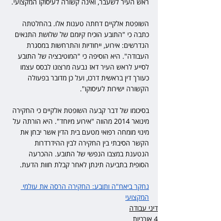
ראש העיר לשעבר, ואינה קשורה לעיסוקו המקצועי.
השופטת אלקיים דחתה טענות אלו. בהחלטתה 
כתבה כי "התובע הוכיח קיומם של שלושת התנאים 
הנדרשים: אירוע, ייחודיות והתרחשות במסגרת 
העבודה". היא הוסיפה כי "המוטיבציה של התובע 
לסייע לראש העיר דאז נבעה מרצונו לבסס עצמו 
כעורך דין בראשית דרכו, ועל כן מדובר בפעולה 
הקשורה ישירות לעיסוקו".
בסיכומו של דבר קבעה השופטת אלקיים כי החקירה 
מינואר 2014 מהווה "אירוע מיוחד". היא הורתה על 
מינוי מומחה רפואי מטעם בית הדין אשר יבחן את 
הקשר הסיבתי בין החקירה לבין ההידרדרות 
הנטענת במצבו הנפשי של התובע. ההכרעה 
הסופית בתביעה תינתן לאחר קבלת חוות הדעת.
נחקר ביאח"ה ותובע: החקירה הרסה את עולמי 
המקצועי
דיני עבודה
4 אורכיות