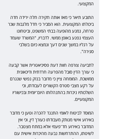
המקצועי.
התובע תיאר כי מאז אותה חקירה חלה ירידה חדה 
ביכולתו המקצועית. הוא הסביר כי חדל מלגבות שכר 
טרחה, נמנע מהופעה בבתי המשפט, וביטחונו 
העצמי נפגע באופן ממשי. לדבריו, "המשרד שעמד 
על רגליו במשך שנים דעך ונמצא כיום בשלבי 
סגירה".
לתביעה צורפה חוות דעת פסיכיאטרית אשר קבעה 
כי עורך הדין סובל מהפרעה חרדתית ודיכאונית 
ממושכת. המומחה ציין כי מדובר בנזק נפשי שנגרם 
על רקע מצבי סטרס הקשורים לעבודתו, וכי 
השלכותיו ניכרות בהתנהלותו היום־יומית ובכישוריו 
המקצועיים.
המוסד לביטוח לאומי התנגד להכרה וטען כי מדובר 
באירוע אישי מנותק מעבודתו כעורך דין, וכי אין 
המדובר באירוע חד־פעמי אלא במתח מצטבר. 
לשיטתו, ההתרחשות נבעה מהיכרות אישית עם 