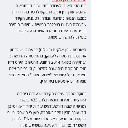
בית הדין האזורי לעבודה בתל אביב דן בתביעה 
שהגיש עורך דין ותיק, המבקש להכיר בהידרדרות 
במצבו הנפשי כתאונת עבודה. לטענתו, חקירה 
שנערכה בעניינו במסגרת פרשיית שחיתות הותירה 
בו פגיעה נפשית מתמשכת אשר פגעה קשות 
ביכולתו להמשיך בעיסוקו.
השופטת שרון אלקיים (בצילום) קבעה כי יש לבחון 
את נסיבות המקרה לעומקן. בהחלטתה הדגישה כי 
"בחקירה בינואר 2014 התובע הרגיש כי היחס אליו 
מצד החוקרים היה שונה לחלוטין", וכי נסיבות אלה 
מצביעות על קיומו של "אירוע מיוחד" המצדיק מינוי 
מומחה רפואי מטעם בית הדין.
במוקד ההליך עמדה חקירה שנערכה ביחידה 
הארצית לחקירות הונאה בלהב 433, בקשר 
לפרשייה שבה הורשע ראש עיריית יהוד דאז, יוסי בן 
דוד. עורך הדין נחקר באזהרה, טען כי הושפל וציין כי 
נלקחו ממנו טביעות אצבע ודגימות DNA. לדבריו, 
חשש למעצר מיידי ולפגיעה ממשית בעתידו 