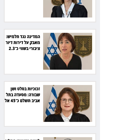
קור רוח ושליטה
המדינה נגד חלמיש:
מאבק על דירות דיור
ציבורי בשווי כ־2.3
מיליארד שקל
זכוכיות בסלט ושן
שבורה: מסעדה בתל
אביב תשלם כ־45 אלף
שקל