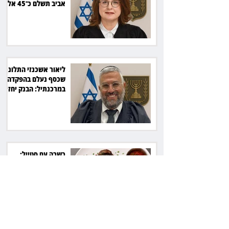
אביב תשלם כ־45 אלף
שקל
ליאור אשכנזי התלונן
שכסף נעלם בהפקדה
במרכנתיל: הבנק יחזיר
7,700 שקל
כשרה עם סטייל:
רג'ינה המסקרנת
כובשת את סצנת
הגורמה בלב תל אביב