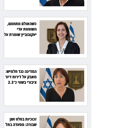
כשהאולם מתחמם,
השופטת עדי
יעקובוביץ שומרת על
קור רוח ושליטה
המדינה נגד חלמיש:
מאבק על דירות דיור
ציבורי בשווי כ־2.3
מיליארד שקל
זכוכיות בסלט ושן
שבורה: מסעדה בתל