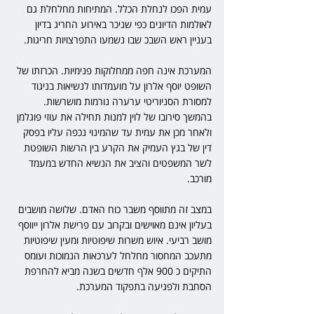
עמית הפכו לנחלת הכלל. המתיחות מחלחלת גם 
לאולמות הדיונים כפי שניכר באירוע החריג בדיון 
בעניין ראש השבכ שבו נשמעו התפרצויות חריגות.
המערכת אינה חפה ממחלוקות פנימיות. הכרזתו של 
השופט יוסף אלרון על מועמדותו לנשיאות בניגוד 
למסורת הסניוריטי ערערה נורמות מושרשות. 
בהמשך סירובו של לוין למנות תחילה את עוזי פוגלמן 
ולאחר מכן את עמית עד שהמינוי נכפה עליו בפסק 
דין של בגץ העמיק את הקרע בין הרשות השופטת 
לשר המשפטים והציב את הנשיא החדש במעמד 
מורכב.
במצב זה מתווסף משבר כוח האדם. שלושה מושבים 
בעליון אינם מאוישים ובקרוב עם פרישת אלרון ייווסף 
מושב רביעי. איוש משרות שיפוטיות ומעין שיפוטיות 
מתעכב המחסור מחלחל לערכאות הנמוכות ועומס 
התיקים כ 900 אלף חדשים בשנה מביא להחרפת 
הסחבת ולפגיעה בתפקוד המערכת.