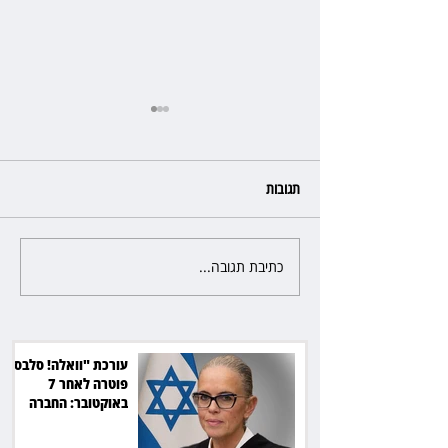
תגובות
כתיבת תגובה...
כשהאולם מתחמם, השופטת עדי
יעקובוביץ שומרת על קור רוח
ושליטה
עורכת "וואלה! סלבס"
פוטרה לאחר 7
באוקטובר: החברה
תשלם כ־54 אלף שקל