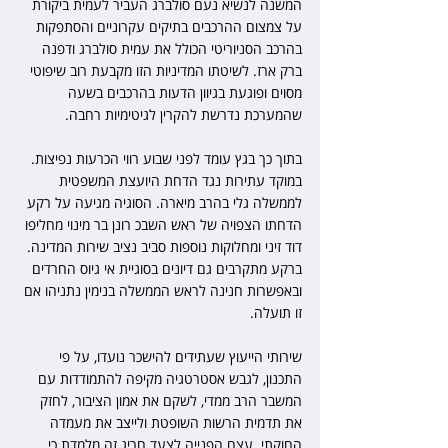
המשנה לנשיא נעם סולברג העביר לעמית ביקורת 
על צמצום ההרכבים בתיקים עקרוניים והסתפקות 
בהרכב הסניוריטי הכולל את עמית סולברג ודפנה 
ברק ארז. לשיטתו המדיניות הזו מקבעת רוב שיפוטי 
מסוים ופוגעת בגיוון הדעות בהרכבים בשעה 
שהמערכת נדרשת להקרין לגיטימיות רחבה.
בתוך כך בגץ עומד לפני שבוע רווי הכרעות נפיצות. 
במוקד עתירות נגד הדחת היועצת המשפטית 
לממשלה גלי בהרב מיארה. הסוגיה מגיעה על רקע 
הדחתו הצפויה של ראש השבכ רונן בר מינוי מחליפו 
דוד זיני ומחלוקות נוספות סביב נציב שירות המדינה. 
ברקע מתקרבים גם דיונים בסוגיית אי גיוס החרדים 
ובאפשרות חנינה לראש הממשלה בנימין נתניהו אם 
זו תועלה.
שירותי הייעוץ שעתידים להישכר נועדו, על פי 
התכנון, לגבש אסטרטגיה מקיפה להתמודדות עם 
המשבר הרב ממדי, לשקם את אמון הציבור, לחזק 
את תדמית הרשות השופטת ולייצב את מעמדה 
החוקתי. עצם הפנייה לצעד חריג זה מלמדת כי 