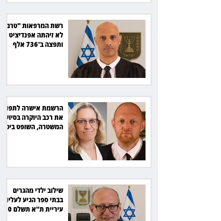
רשת המרפאות "טרם"
לא זיהתה אפנדיציט -
ותפצה ב־736 אלף
שקל
הרשמת אישרה לתפוס
את רכב היוקרה בסיוע
המשטרה, השופט ביטל
את המהלך
שילוב ילדי מהגרים
בבתי ספר הגיע לעליון:
עיריית ת"א תשלם 30
אלף שקל הוצאות