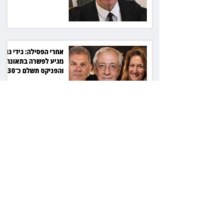
אחרי הפסילה: גידי גוב
מגיע לפשרה בתאונה,
והפניקס תשלם כ־30
אלף שקל
תכנים מגיל 18 בשעות
היום: לקוחות הוט
יקבלו פיצוי ב־4 מיליון
שקל
ביהמ"ש דחה הסדר