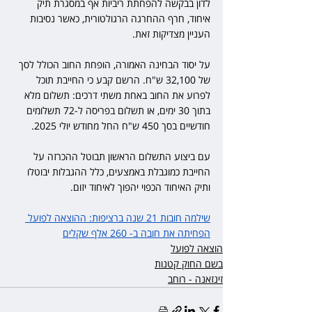
לדון בבקשה להפחתת ריביות אף במסגרת תיק 
איחוד, חרף ההחרגה הרגולטורית, כאשר נסיבות 
העניין מצדיקות זאת.
על יסוד הבחינה האמורה, הופחת החוב הכולל לסך 
של 32,100 ש"ח. הרשם קבע כי החייבת תוכל 
לפרוע את החוב באחת משתי דרכים: תשלום מלא 
בתוך 30 ימים, או תשלום בפריסה ל-72 תשלומים 
חודשיים בסך 450 ש"ח החל מחודש יולי 2025.
עם ביצוע התשלום הראשון תבוטל ההכרזה על 
החייבת כמוגבלת באמצעים, כלל ההגבלות יבוטלו 
ותיק האיחוד הכפוי יהפוך לאיחוד יזום. 
שילמה חובות 21 שנה ברציפות: ההוצאה לפועל 
הפחיתה את חובה ב- 260 אלף שקלים
הוצאה לפועל
בשם החוק קטנות
זינזאנה - רוחב