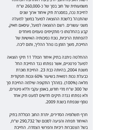
משמעותית של חוב בסך של כ-260,000 ש"ח 
לחייבת נכה, במסגרת תיק איחוד ארוך שנים 
שהתנהל בלשכת ההוצאה לפועל במשך למעלה 
משני עשורים. רשם ההוצאה לפועל, עיסאם חאיק, 
קבע בהחלטתו כי מתקיימים טעמים מיוחדים 
להפחתת הריביות, נוכח נסיבותיה האישיות של 
החייבת, משך הזמן בו נוהל ההליך, ותום ליבה.
ההחלטה ניתנה בתיק איחוד הכולל 11 תיקי הוצאה 
לפועל פרטניים, אשר נפתחו נגד החייבת החל 
משנת 2004, בהיותה כבת 23. החייבת מוכרת 
כבעלת נכות רפואית בשיעור 60% ונכות תפקודית 
מלאה (100%). במהלך התקופה שילמה החייבת סך 
של 300 ש"ח מדי חודש, באופן עקבי וללא פיגורים, 
ולא נפתחו נגדה תיקים חדשים למעט תיק אחד 
נוסף שנפתח בשנת 2009.
חרף תשלומיה הסדירים, יתרת החוב הכוללת בתיק 
האיחוד תפחה והגיעה לסכום של 290,732 ש"ח, 
בשל הצטברות ריביות והפרשי הצמדה. החייבת 