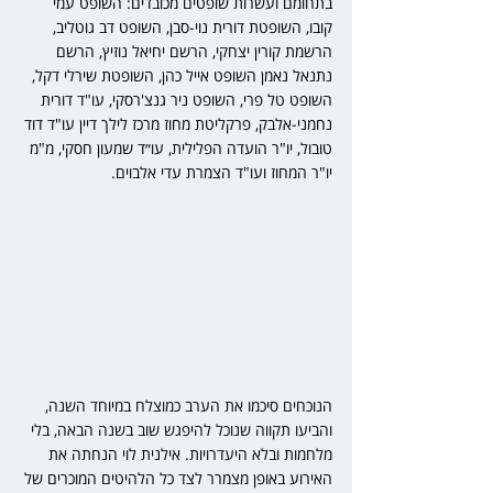
בתחומם ועשרות שופטים מכובדים: השופט עמי 
קובו, השופטת דורית נוי-סבן, השופט דב גוטליב, 
הרשמת קורין יצחקי, הרשם יחיאל נוזיץ, הרשם 
נתנאל נאמן השופט אייל כהן, השופטת שירלי דקל, 
השופט טל פרי, השופט ניר גנצ'רסקי, עו"ד דורית 
נחמני-אלבק, פרקליטת מחוז מרכז לילך דיין עו"ד דוד 
טובול, יו"ר הועדה הפלילית, עו״ד שמעון חסקי, מ"מ 
יו"ר המחוז ועו"ד הצמרת עדי אלבוים.
הנוכחים סיכמו את הערב כמוצלח במיוחד השנה, 
והביעו תקווה שנוכל להיפגש שוב בשנה הבאה, בלי 
מלחמות ובלא היעדרויות. 
אילנית לוי הנחתה את 
האירוע באופן מצמרר לצד כל הלהיטים המוכרים של 