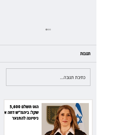
תגובות
כתיבת תגובה...
תושבת חוץ תוכל לצאת מהארץ
תמורת 35 אלף שקל ו־14 אלף
שקל בחודש
הוט תשלם 5,600
שקל: ביהמ"ש דחה את
ניסיונה להתנער
מאחריות