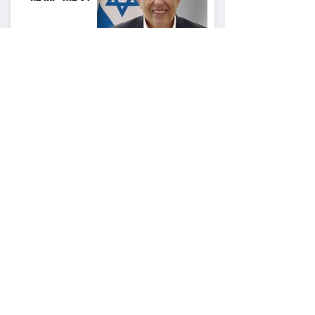
בכ־600 אלף שקל
בן הזוג ניצח את
היורש: יקבל מחצית
מהדירה ו־40 אלף שקל
הוצאות
עורכת "וואלה! סלבס"
פוטרה לאחר 7
באוקטובר: החברה
תשלם כ־54 אלף שקל