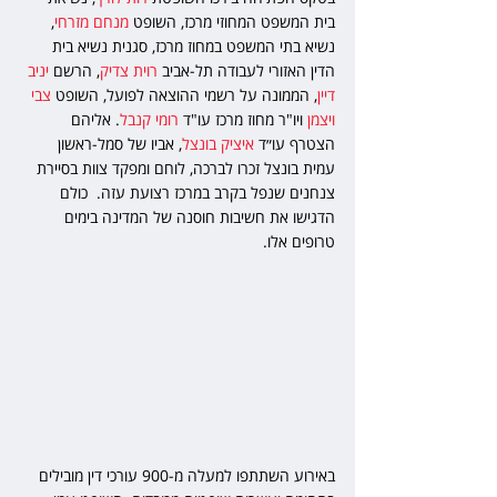
בית המשפט המחוזי מרכז, השופט 
מנחם מזרחי
, 
נשיא בתי המשפט במחוז מרכז, סגנית נשיא בית 
הדין האזורי לעבודה תל-אביב 
רוית צדיק
, הרשם 
יניב 
דיין
, הממונה על רשמי ההוצאה לפועל, השופט 
צבי 
ויצמן
 ויו"ר מחוז מרכז עו"ד 
רומי קנבל
. אליהם 
הצטרף עו״ד 
איציק בונצל
, אביו של סמל-ראשון 
עמית בונצל זכרו לברכה, לוחם ומפקד צוות בסיירת 
צנחנים שנפל בקרב במרכז רצועת עזה.  כולם 
הדגישו את חשיבות חוסנה של המדינה בימים 
טרופים אלו.
באירוע השתתפו למעלה מ-900 עורכי דין מובילים 