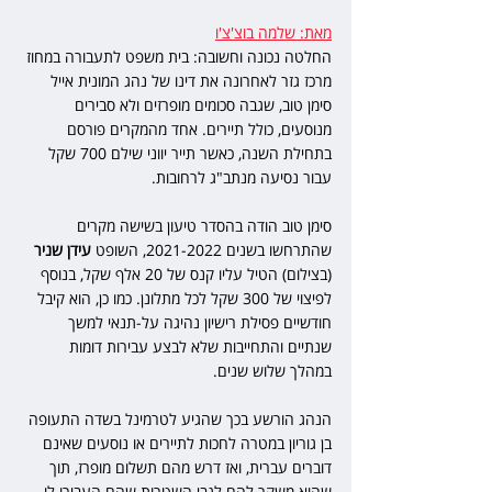
מאת: שלמה בוצ'צ'ו
החלטה נכונה וחשובה: בית משפט לתעבורה במחוז 
מרכז גזר לאחרונה את דינו של נהג המונית אייל 
סימן טוב, שגבה סכומים מופרזים ולא סבירים 
מנוסעים, כולל תיירים. אחד מהמקרים פורסם 
בתחילת השנה, כאשר תייר יווני שילם 700 שקל 
עבור נסיעה מנתב"ג לרחובות.
סימן טוב הודה בהסדר טיעון בשישה מקרים 
שהתרחשו בשנים 2021-2022, השופט 
עידן שניר
(בצילום) הטיל עליו קנס של 20 אלף שקל, בנוסף 
לפיצוי של 300 שקל לכל מתלונן. כמו כן, הוא קיבל 
חודשיים פסילת רישיון נהיגה על-תנאי למשך 
שנתיים והתחייבות שלא לבצע עבירות דומות 
במהלך שלוש שנים.
הנהג הורשע בכך שהגיע לטרמינל בשדה התעופה 
בן גוריון במטרה לחכות לתיירים או נוסעים שאינם 
דוברים עברית, ואז דרש מהם תשלום מופרז, תוך 
שהוא משקר להם לגבי השטרות שהם העבירו לו.