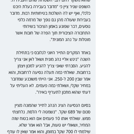
השופט שניר ציין כי "מדובר בעבירה בעלת היבט 
כלכלי, ואף יש לה השלכות בטיחותיות רבות. מדובר 
בעבירות שעולה מהן גם נופך של מרמה כלפי 
נוסעים, דבר שפוגע באמון הציבור בשירותי 
התחבורה הציבורית תוך הפרה של חובות אשר 
מוטלות על נהג המונית".
באחד המקרים התייר היווני לגלובס כי בתחילת 
השנה "ניגש אליי נהג מונית ושאל לאן אני צריך 
להגיע. הסברתי שאני צריך להגיע למכון ויצמן 
ברחובות. שאלתי כמה תעלה נסיעה לרחובות, והוא 
אמר שבין 200 ל-250. אני הייתי משוכנע שמדובר 
במחיר שקלי, ושאלתי כמה פעמים. לא העליתי על 
דעתי שהוא מתכון לתעריף באירו".
בסיום הנסיעה הציג הנהג לתייר שהמונה מציין 
סכום של 689 שקל. "נשמטה לי הלסת. נלחצתי 
ממש. שאלתי אותו 10 פעמים אם הוא בטוח שזה 
המחיר, ושאולי יש טעות, אבל הוא אמר שלא. 
שילמתי לו 700 שקל במזומן, והוא אמר שאין לו עודף 