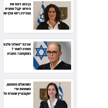
בן הזוג ניצח את
היורש: יקבל מחצית
מהדירה ו־40 אלף שקל
הוצאות
עורכת "וואלה! סלבס"
פוטרה לאחר 7
באוקטובר: החברה
תשלם כ־54 אלף שקל
כשהאולם מתחמם,
השופטת עדי
יעקובוביץ שומרת על
קור רוח ושליטה