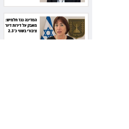
המדינה נגד חלמיש:
מאבק על דירות דיור
ציבורי בשווי כ־2.3
מיליארד שקל
זכוכיות בסלט ושן
שבורה: מסעדה בתל
אביב תשלם כ־45 אלף
שקל
ליאור אשכנזי התלונן
שכסף נעלם בהפקדה
במרכנתיל: הבנק יחזיר