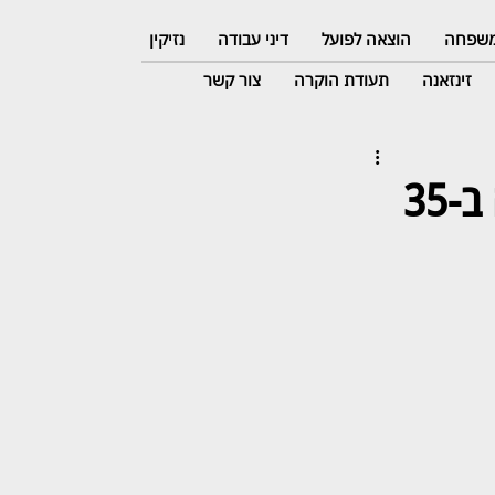
 משפחה
הוצאה לפועל
דיני עבודה
נזיקין
זינזאנה
תעודת הוקרה
צור קשר
הרשם מילאד תלחמי "פעילה חברתית תפצה ב-35