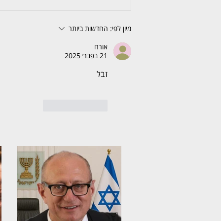
מיון לפי:
החדשות ביותר
אורח
21 בפבר׳ 2025
זבל
לייק
להשיב