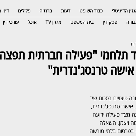
זין הדיגיטלי
כבוד השופט
דעות
ברנז'ה
פלילים
דיני
ורה
פסק דין
בית המשפט
מגזין TV
אוכל
עורכי דין
אישה טרנסג'נדרית"
 פיצויים בסכום של 
עת, אישה טרנסג'נדרית, 
 מצד פעילה ידועה 
ה ויצמן. השאלה 
בפרסום בלתי מורשה 