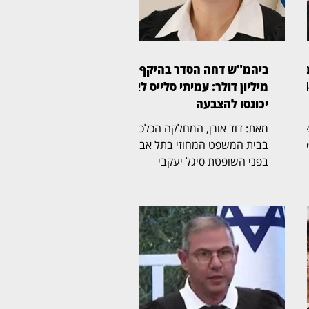
ום:
ביהמ"ש דחה הסדר בהיקף 61
לקוחות הוט יקבלו פיצוי ב־4
מיליון דולר: עמיתי סלייס לא
יכונסו להצבעה
בית המשפט
מאת: דוד אורן, המחלקה הכלכלית
טת
בבית המשפט המחוזי בתל אביב,
בפני השופטת סיגל יעקבי
(בצילום), דחתה בהחלטה
מנומקת בקשה לכנס אסיפת
עמיתים בקרנות אשכול פינברט,
ם
לצורך הצבעה על חלופות הסדר
להשבת כספי חוסכים. יעקבי
ה
כתבה כי “לאחר שעיינתי בבקשה
ן
באתי למסקנה כי אינה מצריכה
תשובה ודינה להידחות”. במרכז