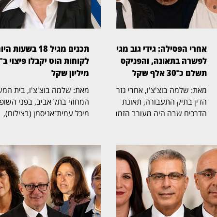
אחרי הפסילה: גידי גוב מגיע
תכנים מגיל 18 בשעות הי
לפשרה בתאונה, והפניקס
תשלם כ־30 אלף שקל
מיליון שקל
מאת: שלמה בוצ'צ'ו, אחרי גזר
מאת: שלמה בוצ'צ'ו, 
הדין בתיק התעבורה, תאונת
המחוזי בתל אביב, בפני השופ
הדרכים שבה היה מעורב הזמר
מיכל עמית־אניסמן (בצילום),
גידי גוב מגיעה כעת לסיום גם
אישר הסדר פשרה בתובענה
בזירה האזרחית. בית המשפט
ייצוגית נגד חברת הוט, לאחר
לתביעות קטנות בתל אביב, בפני
שנטען כי בשעות היום שודרו
הרשם הבכיר מיכאל שמפל
בערוציה תכנים שאינם מיועדי
(בצילום), נתן תוקף של פסק דין
לילדים. במסגרת ההסדר, הוט
להסדר פשרה, שלפיו חברת
תעניק ללקוחות הטלוויזיה של
הביטוח הפניקס תשלם את מלוא
הטבות בשווי כולל של 4 מיליו
סכום התביעה, ולא סכום מופחת,
שקל. ההליך נפתח על ידי שני