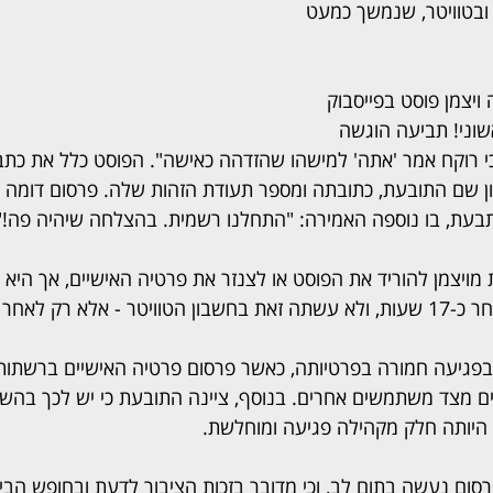
 ובטוויטר, שנמשך כמעט 
ויצמן פוסט בפייסבוק 
וני! תביעה הוגשה 
י רוקח אמר 'אתה' למישהו שהזדהה כאישה". הפוסט כלל את כתב
גון שם התובעת, כתובתה ומספר תעודת הזהות שלה. פרסום דומה 
בעת, בו נוספה האמירה: "התחלנו רשמית. בהצלחה שיהיה פה!"
ויצמן להוריד את הפוסט או לצנזר את פרטיה האישיים, אך היא
א רק לאחר כשנה.
פגיעה חמורה בפרטיותה, כאשר פרסום פרטיה האישיים ברשתות
ם מצד משתמשים אחרים. בנוסף, ציינה התובעת כי יש לכך בהשל
היותה חלק מקהילה פגיעה ומוחלשת.
רסום נעשה בתום לב, וכי מדובר בזכות הציבור לדעת ובחופש הביט