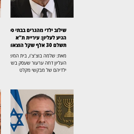
שילוב ילדי מהגרים בבתי ספר
הגיע לעליון: עיריית ת"א
תשלם 30 אלף שקל הוצאות
מאת: שלמה בוצ'צ'ו, בית המשפט
העליון דחה ערעור שעסק בשילוב
ילדיהם של מבקשי מקלט
ומהגרים שהגיעו לישראל מארצות
אפריקה וחיים בה ללא מעמד
קבע, במערכת החינוך היסודית
בתל אביב. את פסק הדין כתב
השופט אלכס שטיין (בצילום),
ואליו הצטרפו הנשיא יצחק עמית
והשופטת גילה כנפי־שטייניץ.
ההרכב קבע כי בנסיבות שנוצרו