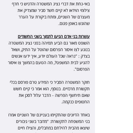
באי-נחת את דברי 
נציג המשטרה והדגיש כי חרף 
צילומי הוידאו לא קיים חשד סביר שמצדיק את 
מעצרם של השניים, ומתח ביקורת על הערר 
שהוגש באופן פגום.
עשרות בני אדם הגיעו לתמוך בשני החשודים
השופט מאור גם הביע תמיהה בפני נציג המשטרה 
בנוגע לצו איסור הפרסום שהוטל על התיק, ושאל 
בצדק : "נראה שכל העולם יודע, איך ידעו אנשים 
להגיע לבית המשפט?, מה הטעם בהמשך צו איסור 
הפרסום". 
חוקר המשטרה הסביר כי המידע טרם פורסם בכלי 
תקשורת מרכזיים. בנוסף, הוא אמר כי קיים חשש 
שאם תיחשף הפרשה - הדבר עלול לסכן את 
החטופים כנקמה.
באחד הדיונים שהתקיימו בעניינם של השניים אמרו 
בני המשפחה לתקשורת: "מדובר בשני גיבורים 
שיצאו מהבית להילחם במחבלים, והצילו חיים 