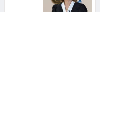
קור רוח ושליטה
המדינה נגד חלמיש:
מאבק על דירות דיור
ציבורי בשווי כ־2.3
מיליארד שקל
זכוכיות בסלט ושן
שבורה: מסעדה בתל
אביב תשלם כ־45 אלף
שקל
ליאור אשכנזי התלונן