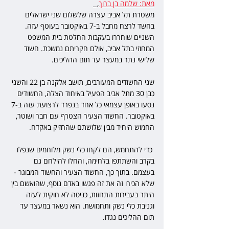
מאת: שלמה בן ברוך
,  
משטרת תל אביב עצרה שלשלום שני ישראלים 
בחשד לרצח מחבל ב-7 באוקטובר בעוטף עזה. 
השניים שוחררו בעקבות החלטת בית המשפט 
המחוזי בתל אביב, אולם חקריתם נמשכת. חשוד 
שלישי נתר במעצר עד תום ההליכים.
שני החשודים המעורבים, תושב אלקנה בן 22 והשני 
כבן 30 מתל אביב הפעיל באיחוד הצלה, החשודים 
נסעו באופן עצמאי כל אחד בנפרד לרצועת עזה ב-7 
באוקטובר. החשוד הצעיר הצטרף עם חבר ושוטר, 
החמוש היחיד מבין שלושתם שהחזיק באקדח.
 כדי להתחמש, הם לקחו כלי נשק מלוחמים שנפלו 
בקרב והשתתפו בלחימה, והחלו להילחם גם 
בעצמם. בתוך כך, החשוד הצעיר והחשוד המבוגר - 
שלא הכירו זה את זה פגשו באדם נוסף, שהואשם בין 
היתר בעבירות התחזות, כניסה לא חוקית לעזה 
וגניבת כלי נשק ותחמושת. הוא נשאר במעצר עד 
תום ההליכים נגדו.