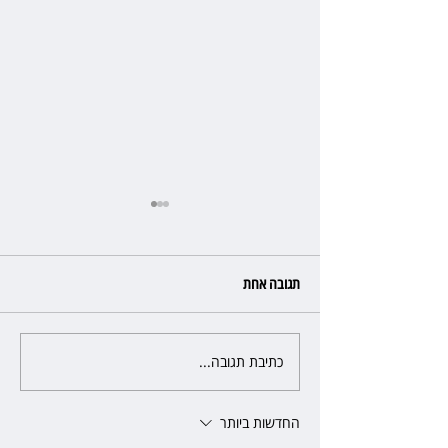
תגובה אחת
כתיבת תגובה...
מלון קראון פלאזה: ביטלה שכירות
בגלל רטיבות - וחויבה בכ־600
אלף שקל
החדשות ביותר