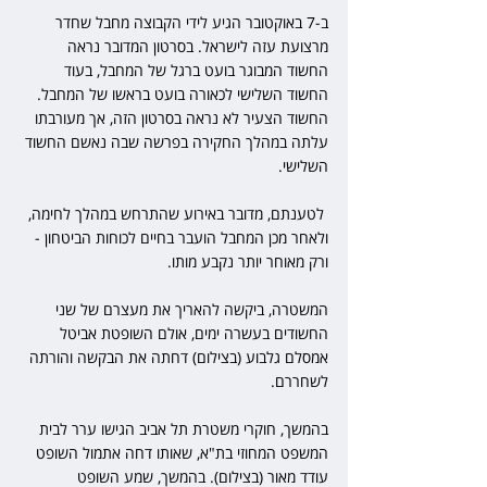
ב-7 באוקטובר הגיע לידי הקבוצה מחבל שחדר 
מרצועת עזה לישראל. בסרטון המדובר נראה 
החשוד המבוגר בועט ברגל של המחבל, בעוד 
החשוד השלישי לכאורה בועט בראשו של המחבל. 
החשוד הצעיר לא נראה בסרטון הזה, אך מעורבתו 
עלתה במהלך החקירה בפרשה שבה נאשם החשוד 
השלישי.
 לטענתם, מדובר באירוע שהתרחש במהלך לחימה, 
ולאחר מכן המחבל הועבר בחיים לכוחות הביטחון - 
ורק מאוחר יותר נקבע מותו.
המשטרה, ביקשה להאריך את מעצרם של שני 
החשודים בעשרה ימים, אולם השופטת אביטל 
אמסלם גלבוע (בצילום) דחתה את הבקשה והורתה 
לשחררם.
בהמשך, חוקרי משטרת תל אביב הגישו ערר לבית 
המשפט המחוזי בת"א, שאותו דחה אתמול השופט 
עודד מאור (בצילום). בהמשך, 
שמע השופט 