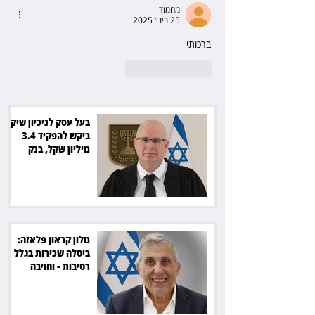
מחמוד
25 בינו׳ 2025
ברכותי
לייק
להשיב
בעל עסק לניכיון שיקים
ביקש להפקיד 3.4
מיליון שקל, בנק
הפועלים סירב
מלון קראון פלאזה:
ביטלה שכירות בגלל
רטיבות - וחויבה
בכ־600 אלף שקל