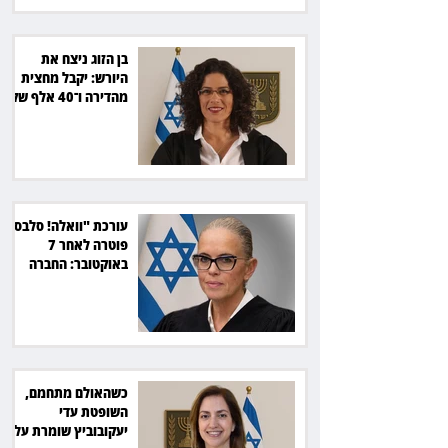
בן הזוג ניצח את
היורש: יקבל מחצית
מהדירה ו־40 אלף שקל
הוצאות
עורכת "וואלה! סלבס"
פוטרה לאחר 7
באוקטובר: החברה
תשלם כ־54 אלף שקל
כשהאולם מתחמם,
השופטת עדי
יעקובוביץ שומרת על