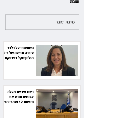
תגובות
כתיבת תגובה...
רשת המרפאות "טרם" לא זיהתה
אפנדיציט - ותפצה ב־736 אלף
שקל
השופטת יעל בלכר
עיכבה תביעה של כ־40
מיליון שקל בפרויקט
סולארי
ראש עיריית מעלה
אדומים תובע את
חדשות 12 ועמרי מניב
ב־150 אלף שקל