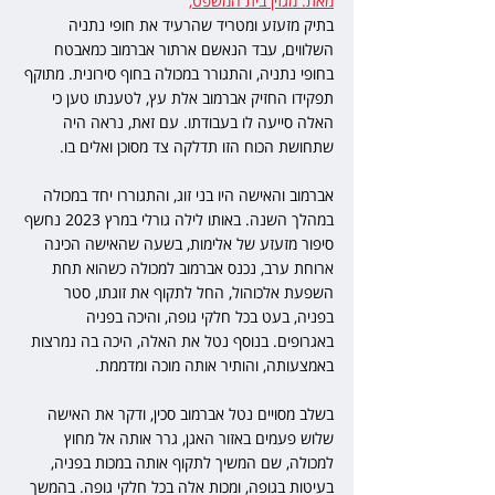
מאת: מגזין בית המשפט
,
בתיק מזעזע ומטריד שהרעיד את חופי נתניה 
השלווים, עבד הנאשם ארתור אברמוב כמאבטח 
בחופי נתניה, והתגורר במכולה בחוף סירונית. מתוקף 
תפקידו החזיק אברמוב אלת עץ, לטענתו טען כי 
האלה סייעה לו בעבודתו. עם זאת, נראה היה 
שתחושת הכוח הזו תדלקה צד מסוכן ואלים בו.
אברמוב והאישה היו בני זוג, והתגוררו יחד במכולה 
במהלך השנה. באותו לילה גורלי במרץ 2023 נחשף 
סיפור מזעזע של אלימות, בשעה שהאישה הכינה 
ארוחת ערב, נכנס אברמוב למכולה כשהוא תחת 
השפעת אלכוהול, החל לתקוף את זוגתו, סטר 
בפניה, בעט בכל חלקי גופה, והיכה בפניה 
באגרופים. בנוסף נטל את האלה, היכה בה נמרצות 
באמצעותה, והותיר אותה מוכה ומדממת.
בשלב מסויים נטל אברמוב סכין, ודקר את האישה 
שלוש פעמים באזור האגן, גרר אותה אל מחוץ 
למכולה, שם המשיך לתקוף אותה במכות בפניה, 
בעיטות בגופה, ומכות אלה בכל חלקי גופה. בהמשך 