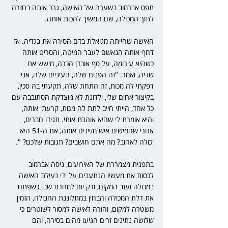
תפס אברמוב בשערה של האישה, גרר אותה בחזרה 
לתוך המכולה, שם המשיך להכות אותה.
האישה שהייתה מגואלת בדם הסירה את בגדיה. אז 
דחף אותה הנאשם לעבר המיטה, והסריט אותה 
כשהיא עירומה, על סף אובדן הכרה, מישש את 
שדיה, ואמר: "זה הפנים שלה, העיניים שלה, אני 
דפקתי לה מכות, זה התחת שלה, תקעתי בה סכין, 
בקיצור אחים שלי, ילדונת לא מוצדקת הסתובבה עם 
כל אחד, הייתי חייב לתת לה מכות, קרעתי אותה, 
והיא אומרת לי שהיא אוהבת אותי. תגידו חברים, 
אחרי שחמישים איש מזיינים אותה, את ה-51 היא 
יכולה לאהוב? מה אתם חושבים? תגובות שלכם? ".
בתפנית מצמררת של האירועים, ניסה אברמוב 
לכסות את מעשיו הנתעבים על ידי נעילת האישה 
במכולה ועזב המקום, ורק יום למחרת שב. כשפתח 
את דלת המכולה והבחין במתלוננת החבולה, הזמין 
משטרה למקום, והורה לאישה למסור לשוטרים כי 
שלושה נתינים זרים הגיעו מהים בסירה, והם 