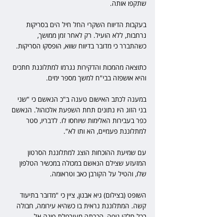
שתקפו אותה.
בעקבות הדיווח השקרי החל חיל הים בסריקות 
נרחבות, ללא הועיל. רק לאחר זמן ממושך, 
כשהתברר כי מדובר בדיווח שווא, הופסקו הסריקות.
כתוצאה מהמכות והדקירות נגרמו למתלוננת חתכים 
והיא אושפזה בבי"ח למשך מספר ימים.
במענה לכתב האישום טענה ב"כ הנאשם כי "שני 
בני הזוג היו נתונים תחת השפעת אלכוהול. הנאשם 
כפר בעבירות האלימות שיוחסו לו. לדבריו, סטר 
למתלוננת פעמיים, הא ותו לא".
עם שמיעת ההוכחות הוצג למתלוננת הסרטון 
המזעזע שצילם הנאשם במכולה במכשיר הטלפון 
שלו, והטיל על הקורבן כאב וטראומה. 
השופט (בצילום) גיא אבנון, ציין כי "מדובר בתיעוד 
קשה. המתלוננת נראית בו כשהיא עירומה, חבולה 
בכל חלקי גופה, הכרתה מעורפלת פונה אל 