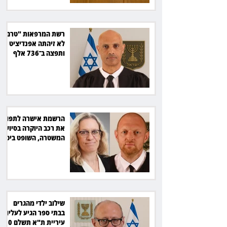
רשת המרפאות "טרם"
לא זיהתה אפנדיציט -
ותפצה ב־736 אלף
שקל
הרשמת אישרה לתפוס
את רכב היוקרה בסיוע
המשטרה, השופט ביטל
את המהלך
שילוב ילדי מהגרים
בבתי ספר הגיע לעליון:
עיריית ת"א תשלם 30