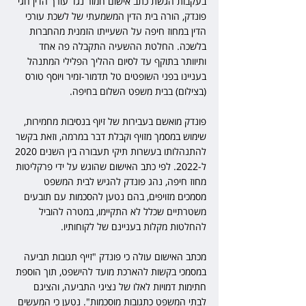
בעקבות הגשת כתב אישום חמור נגד עורך הדין חגי 
פונדק, הורה בית הדין המשמעתי של לשכת עורכי 
הדין במחוז חיפה על השעייתו הזמנית מהחברות 
בלשכה. החלטת ההשעיה התקבלה פה אחד 
ותיוותר בתוקף עד לסיום ההליך הפלילי המתנהל 
בעניינו בפני השופטים טל תדמור-זמיר ויוסף טורס 
(בצילום) בבית משפט השלום בחיפה.
פונדק מואשם בעבירות של זיוף בנסיבות מחמירות, 
שימוש במסמך מזויף וקבלת דבר במרמה, וזאת בקשר 
להתנהלותו בעשרות תיקי תעבורה בין השנים 2020 
ל-2022. לפי כתב האישום שהוגש על ידי פרקליטות 
מחוז חיפה, נהג פונדק להגיש לבית המשפט 
מסמכים מזויפים, בהם נטען להסכמות עם תובעים 
משטרתיים שכלל לא התקיימו, במטרה להוביל 
להחלטות מקלות בעניינם של לקוחותיו.
מכתב האישום עולה כי פונדק "זייף תגובות תביעה 
במסמכי בקשות להארכת מועד להישפט, תוך הוספת 
חתימות דמויות לאלו של נציגי התביעה, והציגם 
לבתי המשפט כתגובות מוסכמות". נטען כי המעשים 