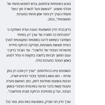
בוצעו בשיטתיות ובתחכום, וגרמו לשיבוש מהותי של 
מהלכי משפט. "הנאשם פעל לכאורה תוך ניצול 
מעמדו כעורך דין והפר אמון מהותי במערכת 
המשפטית", נכתב.
בדיון בבית הדין המשמעתי טענה ועדת האתיקה כי 
"התנהלות כה חמורה של עורך דין, במיוחד 
כשמדובר בשימוש לרעה בסמכויות המקצועיות לצורך 
הטיית תוצאות משפטיות, מצדיקה הרחקה מיידית 
מהשירות הציבורי של הלשכה". עוד הובהר בדיון כי 
עצם המשך חברותו בלשכה בתקופה זו עלול לפגוע 
באמון הציבור במערכת כולה.
השופטים ציינו בהחלטתם: "עורך דין איננו רק נותן 
שירות – הוא נושא בתפקיד ציבורי הדורש יושרה, 
הגינות ונאמנות מוחלטת לחוק. כתב האישום מעלה 
טענות קשות בדבר פגיעה באינטרס הציבורי ובאמון 
הציבור, ועל כן מתחייבת הרחקה זמנית מהלשכה".
עורך הדין חגי פונדק, באמצעות באת-כוחו, כופר בכל 