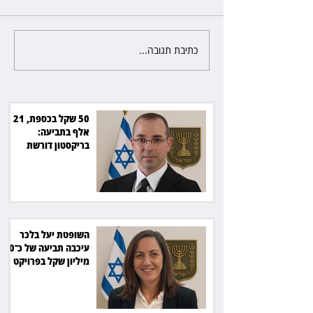
כתיבת תגובה...
השופטת יעל בלכר עיכבה תביעה
את חדשות 12 ועמרי מניב ב־150
של כ־40 מיליון שקל בפרויקט
סולארי
50 שקל בכספת, 21
אלף בתביעה:
בריקסטון דורשת
תשלום על עיכוב בפינוי
השופטת יעל בלכר
עיכבה תביעה של כ־40
מיליון שקל בפרויקט
סולארי