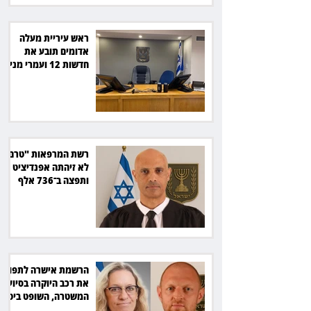
ראש עיריית מעלה
אדומים תובע את
חדשות 12 ועמרי מניב
ב־150 אלף שקל
רשת המרפאות "טרם"
לא זיהתה אפנדיציט -
ותפצה ב־736 אלף
שקל
הרשמת אישרה לתפוס
את רכב היוקרה בסיוע
המשטרה, השופט ביטל
את המהלך