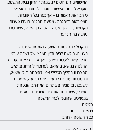
האישומים המיוחסים לו. במהלך הדיון בבית המשפט, 
הוקרא לו כתב האישום, הוסבר לו תוכנו, והוא אישר 
כי הבין את האמור בו – אך כפר בכל העובדות 
המפורטות במסגרתו. מטעם ההגנה הועלו טענות 
מקדמיות, ובכללן טענה להגנה מן הצדק, אשר טרם 
ניתנה בה הכרעה.
במקביל להחלטת ההשעיה הזמנית שניתנה 
בעניינו, הוגשה לבית הדין הארצי של לשכת עורכי 
הדין בקשה לעיכוב ביצוע – אך עד כה לא התקבלה 
החלטה בנושא. בהתאם לפרוטוקול הדיונים, שלב 
ההוכחות בהליך הפלילי צפוי להיפתח ביולי 2025, 
ובמסגרתו עתידים להעיד נציגי תביעה, שופטים 
לשעבר, וכן מומחים בתחום המחשוב ואבטחת 
המידע, אשר בחנו את טיב הזיופים הנטענים 
במסמכים שהוגשו לבתי המשפט.
פלילים
זינזאנה - רוחב
כבוד השופט - רוחב