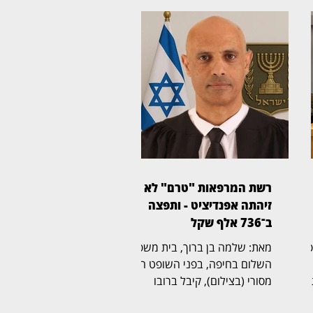
רשת המרפאות "טרם" לא
זיהתה אפנדיציט - ותפצה
ב־736 אלף שקל
ית משפט
מאת: שלמה בן ברוך, בית משפט
השלום בחיפה, בפני השופט הדר
מסורי (בצילום), קיבל ברובו
תביעת רשלנות רפואית שהגישה