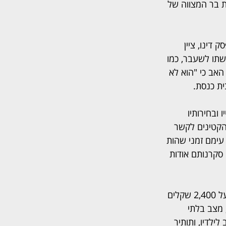
ת בר המצווה של 
דינו, ציין 
שתו לשעבר, כמו 
האב כי "הוא לא 
ית כנסת.
ובחירותיו 
הקטינים לקשר 
עימם זמני שהות 
סקרנותם אודות 
שיקול נוסף לדחיית התביעה, כך קבע השופט, נבע מגובה המזונות הנמוך יחסית, העומד על 2,400 שקלים 
 מצב בלתי 
לדיו, ותותיר 