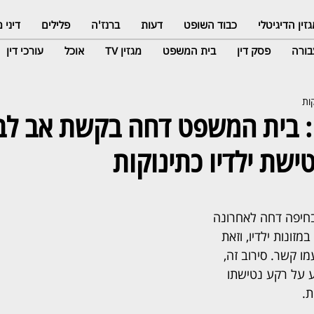
זין הדיגיטלי
כבוד השופט
דעות
ברנז'ה
פלילים
דיני
ורה
פסק דין
בית המשפט
מגזין TV
אוכל
עורכי דין
ק: בית המשפט דחה בקשת אב לב
טישת ילדיו כתינוקות
יפה דחה לאחרונה 
זונות ילדיו, וזאת 
 קשר. סירוב זה, 
ע על רקע נטישתו 
ת.