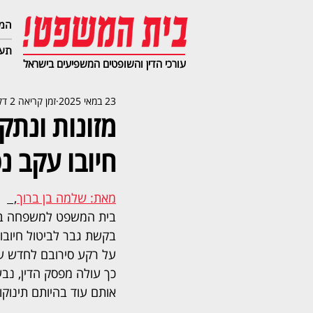
המג
תעב
עורכי הדין והשופטים המשפיעים בישראל
23 במאי 2025
זמן קריאה 2 דקות
מזונות ונת
חיובו עקב נ
מאת: שלמה בן ברוך
,  
בית המשפט למשפחה בח
בקשת גבר לביטול חיובו במ
על רקע סירובם לחדש עמו
כך עולה מפסק הדין, נב
אותם עוד בהיותם תינוקו