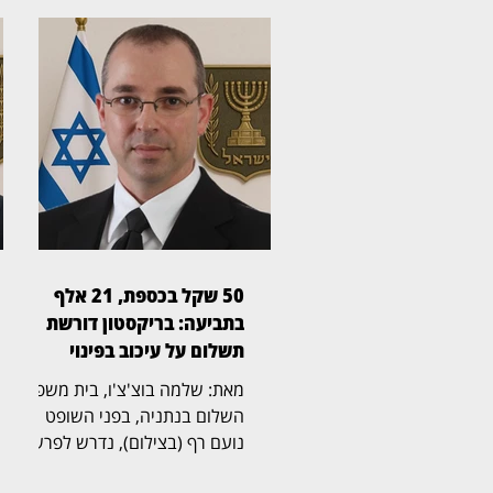
50 שקל בכספת, 21 אלף
בתביעה: בריקסטון דורשת
תשלום על עיכוב בפינוי
מאת: שלמה בוצ'צ'ו, בית משפט
השלום בנתניה, בפני השופט
נועם רף (בצילום), נדרש לפרשה
חריגה שהחלה בכספת אישית