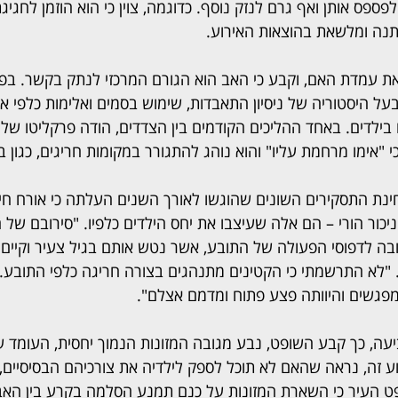
ספס אותן ואף גרם לנזק נוסף. כדוגמה, צוין כי הוא הוזמן לחגיג
תנה ומלשאת בהוצאות האירוע.
 עמדת האם, וקבע כי האב הוא הגורם המרכזי לנתק בקשר. בפסק 
על היסטוריה של ניסיון התאבדות, שימוש בסמים ואלימות כלפי א
בילדים. באחד ההליכים הקודמים בין הצדדים, הודה פרקליטו של 
וכי "אימו מרחמת עליו" והוא נוהג להתגורר במקומות חריגים, כגון ב
בחינת התסקירים השונים שהוגשו לאורך השנים העלתה כי אורח חייו 
יכור הורי – הם אלה שעיצבו את יחס הילדים כלפיו. "סירובם של 
 לדפוסי הפעולה של התובע, אשר נטש אותם בגיל צעיר וקיים 
 "לא התרשמתי כי הקטינים מתנהגים בצורה חריגה כלפי התובע. 
פגשים והיוותה פצע פתוח ומדמם אצלם".
ע זה, נראה שהאם לא תוכל לספק לילדיה את צורכיהם הבסיסיים,
העיר כי השארת המזונות על כנם תמנע הסלמה בקרע בין האב לי