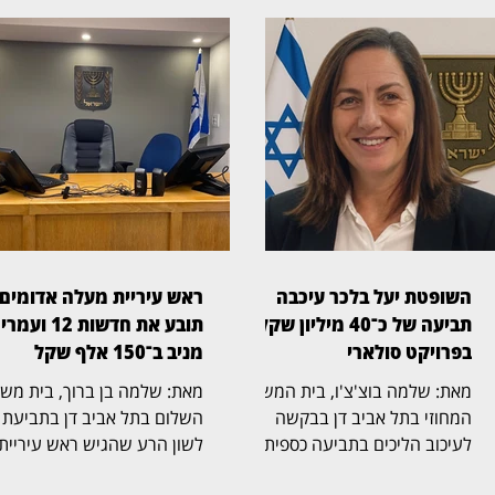
השופטת יעל בלכר עיכבה
ראש עיריית מעלה אדומים
תביעה של כ־40 מיליון שקל
תובע את חדשות 12 ועמרי
בפרויקט סולארי
מניב ב־150 אלף שקל
מאת: שלמה בוצ'צ'ו, בית המשפט
מאת: שלמה בן ברוך, ב
המחוזי בתל אביב דן בבקשה
השלום בתל אביב דן בתביעת
לעיכוב הליכים בתביעה כספית
לשון הרע שהגיש ראש עיריית
בהיקף של כ־40 מיליון שקל,
מעלה אדומים, גיא יפרח, נגד