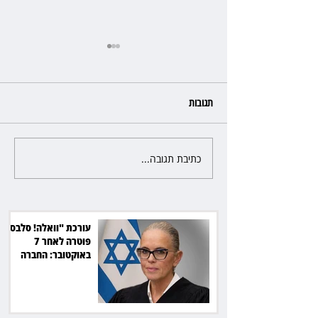
תגובות
כתיבת תגובה...
כשהאולם מתחמם, השופטת עדי
יעקובוביץ שומרת על קור רוח
ושליטה
עורכת "וואלה! סלבס"
פוטרה לאחר 7
באוקטובר: החברה
תשלם כ־54 אלף שקל