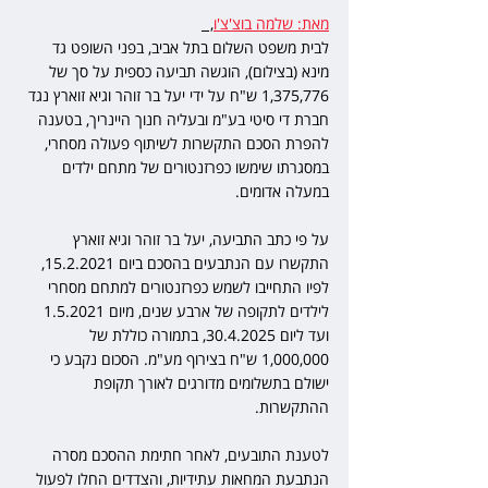
מאת: שלמה בוצ'צ'ו
,  
לבית משפט השלום בתל אביב, בפני השופט גד 
מינא (בצילום), הוגשה תביעה כספית על סך של 
1,375,776 ש"ח על ידי יעל בר זוהר וגיא זוארץ נגד 
חברת די סיטי בע"מ ובעליה חנוך היינריך, בטענה 
להפרת הסכם התקשרות לשיתוף פעולה מסחרי, 
במסגרתו שימשו כפרזנטורים של מתחם ילדים 
במעלה אדומים.
על פי כתב התביעה, יעל בר זוהר וגיא זוארץ 
התקשרו עם הנתבעים בהסכם ביום 15.2.2021, 
לפיו התחייבו לשמש כפרזנטורים למתחם מסחרי 
לילדים לתקופה של ארבע שנים, מיום 1.5.2021 
ועד ליום 30.4.2025, בתמורה כוללת של 
1,000,000 ש"ח בצירוף מע"מ. הסכום נקבע כי 
ישולם בתשלומים מדורגים לאורך תקופת 
ההתקשרות.
לטענת התובעים, לאחר חתימת ההסכם מסרה 
הנתבעת המחאות עתידיות, והצדדים החלו לפעול 