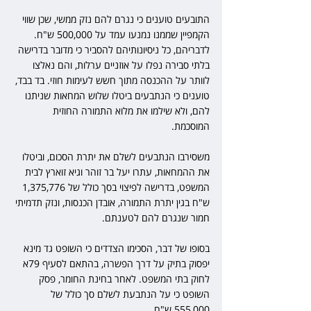
התובעים טוענים כי נגרם להם נזק ממשי, שכן שווי 
הקמפיין שממנו נמנעו עמד על 500,000 ש"ח. 
לדבריהם, כל ניסיונותיהם להסביר כי מדובר בדרישה 
בלתי סבירה נפלו על אוזניים ערלות, והם נאלצו 
לוותר על ההכנסה מתוך חשש לעימות חוזי. בד בבד, 
טוענים כי הנתבעים ביטלו שלוש המחאות שניתנו 
להם, ולא שילמו את מלוא התמורה החוזית 
המוסכמת.
משסירבו הנתבעים לשלם את יתרת הסכום, וביטלו 
את ההמחאות, עתרו יעל בר זוהר וגיא זוארץ לבית 
המשפט, בדרישה לפיצוי בסך כולל של 1,375,776 
ש"ח בגין יתרת התמורה, אובדן הכנסות, ונזק תדמיתי 
חמור שנגרם להם לטענתם.
בסופו של דבר, הסכימו הצדדים כי השופט גד מינא 
יפסוק בתיק על דרך הפשרה, בהתאם לסעיף 79א 
לחוק בתי המשפט. לאחר בחינת החומר, פסק 
השופט כי על הנתבעת לשלם סך כולל של 
555,000 ש"ח.