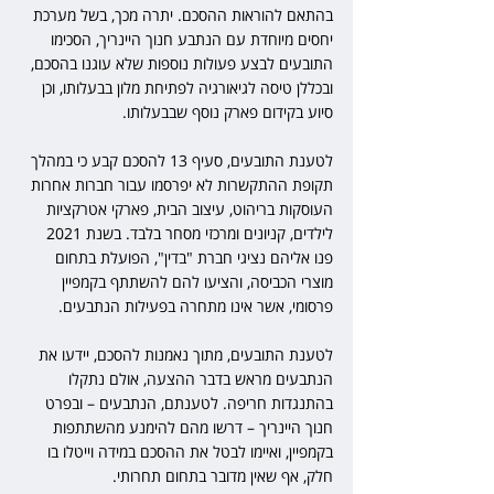
בהתאם להוראות ההסכם. יתרה מכך, בשל מערכת 
יחסים מיוחדת עם הנתבע חנוך היינריך, הסכימו 
התובעים לבצע פעולות נוספות שלא עוגנו בהסכם, 
ובכללן טיסה לגיאורגיה לפתיחת מלון בבעלותו, וכן 
סיוע בקידום פארק נוסף שבבעלותו.
לטענת התובעים, סעיף 13 להסכם קבע כי במהלך 
תקופת ההתקשרות לא יפרסמו עבור חברות אחרות 
העוסקות בריהוט, עיצוב הבית, פארקי אטרקציות 
לילדים, קניונים ומרכזי מסחר בלבד. בשנת 2021 
פנו אליהם נציגי חברת "בדין", הפועלת בתחום 
מוצרי הכביסה, והציעו להם להשתתף בקמפיין 
פרסומי, אשר אינו מתחרה בפעילות הנתבעים.
לטענת התובעים, מתוך נאמנות להסכם, יידעו את 
הנתבעים מראש בדבר ההצעה, אולם נתקלו 
בהתנגדות חריפה. לטענתם, הנתבעים – ובפרט 
חנוך היינריך – דרשו מהם להימנע מהשתתפות 
בקמפיין, ואיימו לבטל את ההסכם במידה וייטלו בו 
חלק, אף שאין מדובר בתחום תחרותי.