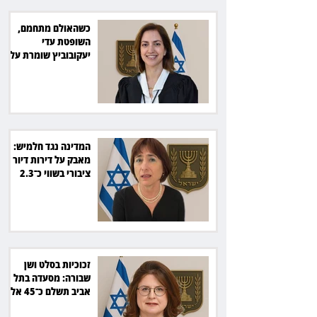
כשהאולם מתחמם,
השופטת עדי
יעקובוביץ שומרת על
קור רוח ושליטה
המדינה נגד חלמיש:
מאבק על דירות דיור
ציבורי בשווי כ־2.3
מיליארד שקל
זכוכיות בסלט ושן
שבורה: מסעדה בתל
אביב תשלם כ־45 אלף
שקל