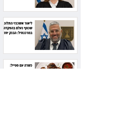
ליאור אשכנזי התלונן
שכסף נעלם בהפקדה
במרכנתיל: הבנק יחזיר
7,700 שקל
כשרה עם סטייל:
רג'ינה המסקרנת
כובשת את סצנת
הגורמה בלב תל אביב
השכנה מרמת השרון
ניהלה קרב על החניה -