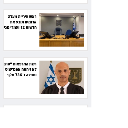
ראש עיריית מעלה
אדומים תובע את
חדשות 12 ועמרי מניב
ב־150 אלף שקל
רשת המרפאות "טרם"
לא זיהתה אפנדיציט -
ותפצה ב־736 אלף
שקל
הרשמת אישרה לתפוס
את רכב היוקרה בסיוע
המשטרה, השופט ביטל
את המהלך