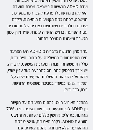
לשכת עורכי הדין השיקה אתמול בתל אביב את 
ועדת ADHD הראשונה בישראל. מטרת הוועדה 
היא לקדם מודעות להפרעת קשב וריכוז במערכת 
המשפט, לפתח כלים מקצועיים מותאמים, ולקדם 
שינויים רגולטוריים שיתחשבו בצרכים של מתמודדים 
עם ההפרעה. בראש הוועדה עומדת עו"ד מורן סמון, 
מגשרת ומאמנת מוסמכת בתחום.
עו"ד סמון הדגישה בדבריה כי ADHD היא הפרעה 
נוירו-התפתחותית המשליכה על תחומי חיים רבים, 
כולל חיי משפחה, עבודה ומערכת המשפט. לדבריה, 
יש צורך להפסיק להתייחס להפרעה כאל עניין שולי, 
ולהתחיל להבין את ההשלכות המעשיות שלה על 
תפקוד יומיומי, במיוחד בסביבה משפטית הדורשת 
ריכוז, סדר ודיוק.
במהלך האירוע הוצגו נתונים המעידים על הקשר 
בין ADHD לבין תופעות חברתיות ומשפטיות: כ-70% 
מהזוגות בתהליכי גירושין כוללים לפחות אחד מבני 
הזוג עם ADHD. בקרב האסירים, 58% סובלים 
מההפרעה שלא אובחנה. נהגים צעירים עם 