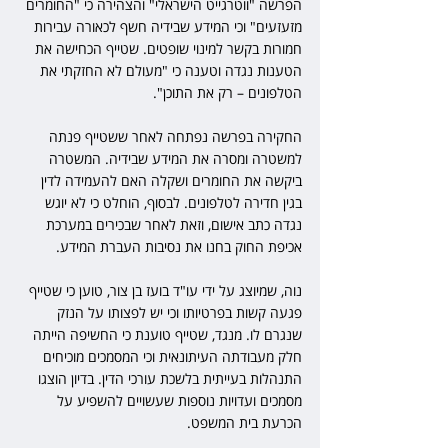
הפרשה "ווטרגייט הישראלי" והצהירה כי "החומרים 
מזעזעים" וכי המידע שבידיה חשף לכאורה עבירות 
חמורות בקשר למינוי שופטים. שטייף הכחישה את 
הטענות נגדה וטענה כי "מעולם לא החזקתי את 
הטלפונים – רק את התוכן".
החקירה בפרשה נפתחה לאחר ששטייף פנתה 
למשטרה ומסרה את המידע שבידיה. המשטרה 
ביקשה את החומרים ושקלה האם להעמידה לדין 
בגין חדירה לטלפונים. לבסוף, הוחלט כי לא יוגש 
נגדה כתב אישום, וזאת לאחר שבכירים במערכת 
אכיפת החוק בחנו את נסיבות העברת המידע.
נוה, שמיוצג על ידי עו"ד בועז בן צור, טוען כי שטייף 
פגעה קשות בפרטיותו וכי יש לפצותו על הנזק 
שנגרם לו. מנגד, שטייף טוענת כי החשיפה הייתה 
חלק מעבודתה העיתונאית וכי המסמכים מוכיחים 
התנהלות בעייתית בלשכת עורכי הדין. בדיון הוצגו 
מסמכים ועדויות נוספות שעשויים להשפיע על 
הכרעת בית המשפט.