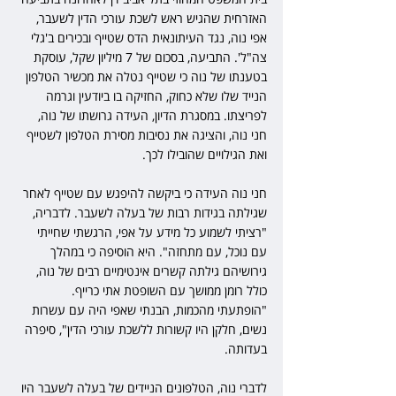
האזרחית שהגיש ראש לשכת עורכי הדין לשעבר, 
אפי נוה, נגד העיתונאית הדס שטייף ובכירים ב'גלי 
צה"ל'. התביעה, בסכום של 7 מיליון שקל, עוסקת 
בטענתו של נוה כי שטייף נטלה את מכשיר הטלפון 
הנייד שלו שלא כחוק, החזיקה בו ביודעין וגרמה 
לפריצתו. במסגרת הדיון, העידה גרושתו של נוה, 
חני נוה, והציגה את נסיבות מסירת הטלפון לשטייף 
ואת הגילויים שהובילו לכך.
חני נוה העידה כי ביקשה להיפגש עם שטייף לאחר 
שגילתה בגידות רבות של בעלה לשעבר. לדבריה, 
"רציתי לשמוע כל מידע על אפי, הרגשתי שחייתי 
עם נוכל, עם מתחזה". היא הוסיפה כי במהלך 
גירושיהם גילתה קשרים אינטימיים רבים של נוה, 
כולל רומן ממושך עם השופטת אתי כרייף. 
"הופתעתי מהכמות, הבנתי שאפי היה עם עשרות 
נשים, חלקן היו קשורות ללשכת עורכי הדין", סיפרה 
בעדותה.
לדברי נוה, הטלפונים הניידים של בעלה לשעבר היו 