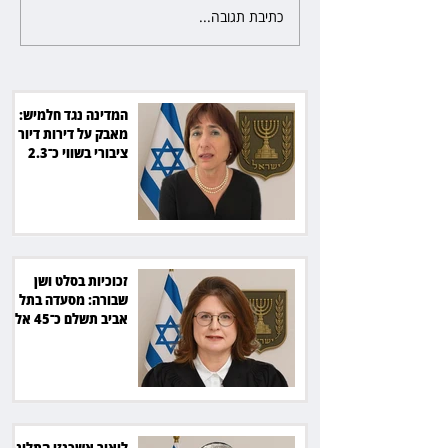
כתיבת תגובה...
י התלונן שכסף נעלם
זכוכיות בסלט ושן שבורה: מסעדה
בתל אביב תשלם כ־45 אלף שקל
המדינה נגד חלמיש:
מאבק על דירות דיור
ציבורי בשווי כ־2.3
מיליארד שקל
זכוכיות בסלט ושן
שבורה: מסעדה בתל
אביב תשלם כ־45 אלף
שקל
ליאור אשכנזי התלונן