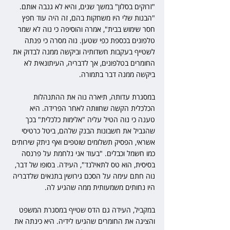
"זרוקים בסלון" במשך שנים, והיא לא גנבה אותם. 
"הבנות שלי היו משחקות בהם, זה היה עוד חפץ 
חסר שימוש בבית", אמרה והוסיפה כי נוה לא שמר 
טלפונים בכספת כפי שטען. נוה מסרה כי פנתה 
לשטייף בעקבות חשדותיה וביקשה ממנה לבדוק את 
החומרים בטלפונים, אך לדבריה, העיתונאית לא 
ביקשה ממנה דבר בתמורה.
במסגרת עדותה, תיארה נוה את ההתנהלות 
הכלכלית הקשה שחוותה לאחר הפרידה. היא 
טענה כי נוה הטיל עליה "אלימות כלכלית" בכך 
שהגביל את חשבונות הבנק שלהם, ביטל כרטיסי 
אשראי, הפסיק תשלומים שוטפים ואף ניתק שירותים 
כמו חשמל וכבלים. "בעוד אני נלחמת על פרנסה 
בסיסית, הוא טס לתאילנד", העידה. בסופו של דבר, 
נוה חתם עימה על הסכם גירושין בתנאים שלדבריה 
היו נחותים משמעותית ממה שהגיע לה.
במקביל, העידה גם הדס שטייף במסגרת המשפט 
והציגה את החומרים שהגיעו לידיה. היא כינתה את 