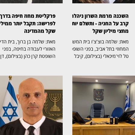
השכנה מרמת השרון ניהלה
פרקליטת מחוז חיפה בדרך
קרב על החניה - ותשלם יותר
לפרישה: תקבל יותר ממיליו
מחצי מיליון שקל
שקל מהמדינה
מאת: שלמה בוצ'צ'ו בית המשפט
מאת: שלמה בן ברוך, בית הד
המחוזי בתל אביב, בפני השופטת
האזורי לעבודה בחיפה, בפני
טל לוי־מיכאלי (בצילום), קיבל
השופטת קרן כהן (בצילום), דן
תביעה שעסקה בזכויות בחניה
בהליך שעסק בסיום כהונתה ש
בבית משותף ברמת השרון. בפסק
פרקליטת מחוז חיפה, אחד
הדין נקבע כי החניה שבמחלוקת
התפקידים הבכירים בפרקליטו
שייכת לבעלי הדירה שתבעו,
המדינה, ובמחלוקת על תנאי
ובעלת דירה אחרת בבניין חויבה
הפרישה, השכר והזכויות
בהוצאות חריגות בסכום כולל של
הפנסיוניות עם סיום כהונתה.
525 אלף שקל. דן ואילנה
ההליך הסתיים בהסכמות בין
בודובסקי רכשו דירה בבניין ברחוב
הצדדים, שקיבלו תוקף של
ביאליק 22 ברמת השרון, שלה
החלטה. איילה פיילס־שרון,
הוצמדה חניה. אלא שבעת רישום
שכיהנה כפרקליטת מחוז חיפה