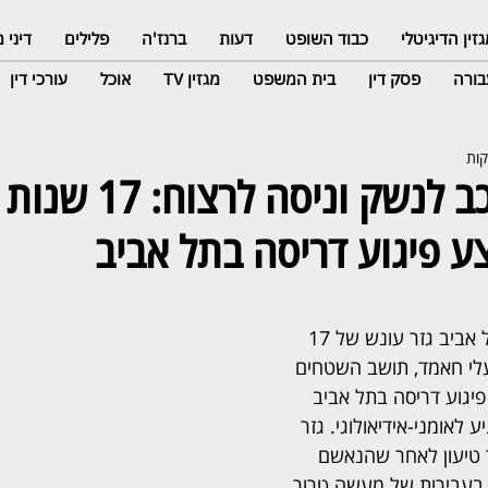
זין הדיגיטלי
כבוד השופט
דעות
ברנז'ה
פלילים
דיני
ורה
פסק דין
בית המשפט
מגזין TV
אוכל
עורכי דין
הפך את הרכב לנשק וניסה
 פיגוע דריסה בתל אביב
בית המשפט המחוזי בתל אביב גזר עונש של 17 
לי חאמד, תושב השטחים 
ע פיגוע דריסה בתל אביב 
מתוך מניע לאומני-אידיאולוגי. גזר 
 טיעון לאחר שהנאשם 
 בעבירות של מעשה טרור 