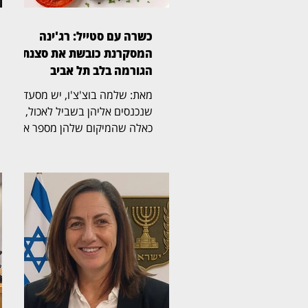
כשרה עם סטייל: רג'ינה
המסקרנת כובשת את סצנת
הגורמה בלב תל אביב
מאת: שלמה בוצ'צ'ו, יש מסעדות
שנכנסים אליהן בשביל לאכול, ויש
כאלה שהמיקום שלהן מספר את
הסיפור עוד לפני שהתפריט
נפתח. רג'ינה, מסעדת בשרים
כשרה וגינת אירועים במבנה 10
במתחם התחנה שבנווה צדק,
משלבת מבנה היסטורי, גינה
רחבת ידיים, קרבה לים ומטבח
בשרי הנשען על חומרי גלם, אש
וטכניקת צלייה מדויקת. ריקי,
מנהלת המסעדה, קיבלה את
פנינו בחיוך, ומהר התברר שהיא זו