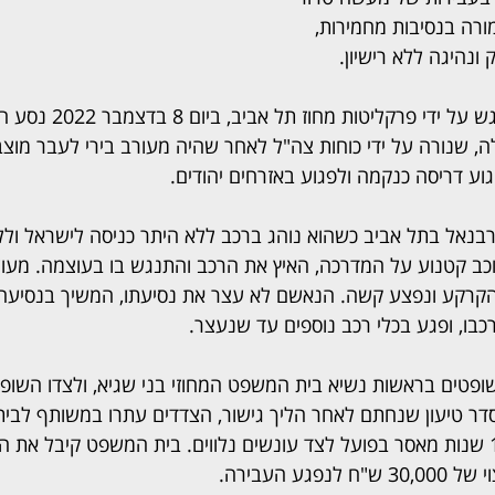
ורה בנסיבות מחמירות, 
ונהיגה ללא רישיון.  
על פי כתב האישום שהוגש על
לה, שנורה על ידי כוחות צה"ל לאחר שהיה מעורב בירי לעבר מוצב
וע דריסה כנקמה ולפגוע באזרחים יהודים.  
נאל בתל אביב כשהוא נוהג ברכב ללא היתר כניסה לישראל וללא 
כב קטנוע על המדרכה, האיץ את הרכב והתנגש בו בעוצמה. מעו
הקרקע ונפצע קשה. הנאשם לא עצר את נסיעתו, המשיך בנסיעה 
בו, ופגע בכלי רכב נוספים עד שנעצר.  
שופטים בראשות נשיא בית המשפט המחוזי בני שגיא, ולצדו השופט
סדר טיעון שנחתם לאחר הליך גישור, הצדדים עתרו במשותף לב
על הנאשם עונש של 17 שנות מאסר בפועל לצד עונשים נלווים. בית המשפט קיבל א
ע העבירה.  