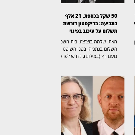
50 שקל בכספת, 21 אלף
ן
בתביעה: בריקסטון דורשת
תשלום על עיכוב בפינוי
ין
מאת: שלמה בוצ'צ'ו, בית משפט
השלום בנתניה, בפני השופט
נועם רף (בצילום), נדרש לפרשה
ל
חריגה שהחלה בכספת אישית
שמספרה 705, שבה נמצא לבסוף
ת
שטר בודד של 50 שקל,
והתגלגלה לשני הליכים משפטיים
נפרדים. בריקסטון כספות פעלה
תחילה לפינוי הכספת, ובהמשך
הגישה תביעה כספית בדרישה
לתשלום של יותר מ־21 אלף שקל.
לטענת בריקסטון, רבקה פינטו
,
שכרה יחידת אחסון ובה הכספת