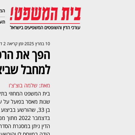
המג
תעב
עורכי הדין והשופטים המשפיעים בישראל
10 במרץ 2025
זמן קריאה 2 דקות
למחבל שביצע
מאת: שלמה בוצ'צ'ו
שנות מאסר בפועל על ע
בן 33, שהורשע בביצו
בדצמבר 2022 
הדין ניתן במסגרת הסדר
הודה במיוחס לו והורשע