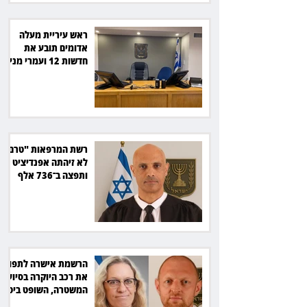
ראש עיריית מעלה
אדומים תובע את
חדשות 12 ועמרי מניב
ב־150 אלף שקל
רשת המרפאות "טרם"
לא זיהתה אפנדיציט -
ותפצה ב־736 אלף
שקל
הרשמת אישרה לתפוס
את רכב היוקרה בסיוע
המשטרה, השופט ביטל
את המהלך