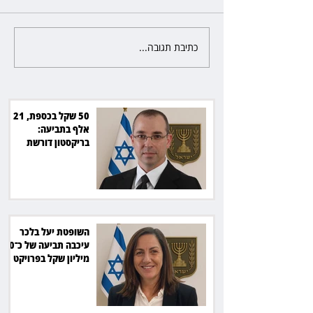
כתיבת תגובה...
השופטת יעל בלכר עיכבה תביעה
את חדשות 12 ועמרי מניב ב־150
של כ־40 מיליון שקל בפרויקט
סולארי
50 שקל בכספת, 21
אלף בתביעה:
בריקסטון דורשת
תשלום על עיכוב בפינוי
השופטת יעל בלכר
עיכבה תביעה של כ־40
מיליון שקל בפרויקט
סולארי