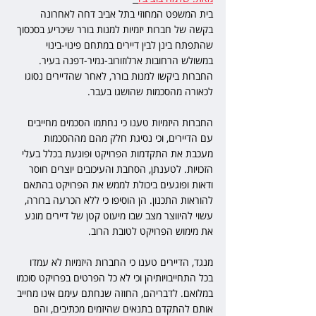
בית המשפט המחוזי בתל אביב דחה לאחרונה 
בקשה של חברות יזמיות למנות בורר שיכריע בסכסוך 
שהתפתח בינן לבין דיירים במתחם פינוי-בינוי 
במשולש הרחובות ארלוזורוב-נמיר-דפנה בעיר. 
החברות ביקשו למנות בורר, לאחר שהדיירים נסוגו 
לכאורה מהסכמות שהושגו בעבר.
החברות היזמיות טענו כי נחתמו הסכמים מחייבים 
עם הדיירים, וכי נסיגת חלק מהם מההסכמות 
מעכבת את התקדמות הפרויקט ופוגעת בכלל בעלי 
הזכויות. לטענתן, הסחבת והעיכובים יוצרים חוסר 
ודאות ופוגעים ביכולת לממש את הפרויקט בהתאם 
להוראות התכנון. הן הוסיפו כי ללא הכרעה ברורה, 
עשוי להיווצר מצב שבו מיעוט קטן של דיירים מונע 
את מימוש הפרויקט לטובת הרוב.
מנגד, הדיירים טענו כי החברות היזמיות לא עמדו 
בכל התחייבויותיהן וכי לא כל הפרטים בפרויקט סוכמו 
במלואם. לדבריהם, החוזה שנחתם עימם אינו מחייב 
אותם להתקדם בתנאים שהיזמים מכתיבים, והם 