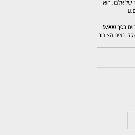
שקלים, בעקבות פיטוריה של אלבז. הוא 

בסיכומו של דבר, אבו-קאעוד קבע, כי אורית תשלם לאלבז 2,400 שקל (לאחר קיזוז התשלומים בסך 9,900 
ת אלבז ו-7,500 שקל לטובת אורית), בעוד אלבז חויבה בהוצאות בסך 2,500 שקל. נציגי הציבור 