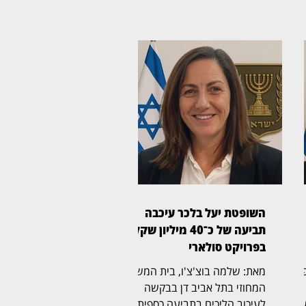
השופטת יעל בלכר עיכבה
תביעה של כ־40 מיליון שקל
בפרויקט סולארי
ת משפט
מאת: שלמה בוצ'צ'ו, בית המשפט
המחוזי בתל אביב דן בבקשה
שה
לעיכוב הליכים בתביעה כספית