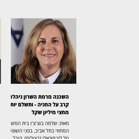
השכנה מרמת השרון ניהלה
קרב על החניה - ותשלם יותר
מחצי מיליון שקל
מאת: שלמה בוצ'צ'ו בית המשפט
המחוזי בתל אביב, בפני השופטת
טל לוי־מיכאלי (בצילום), קיבל