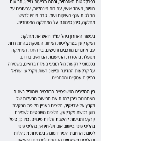
בפרקליטות האזרחית, ובהם תביעות נזיקין, תביעות 
חוזיות, מעמד אישי, עתירות מינהליות, ערעורים על 
החלטות אגף השיקום ועוד. טרם מינויו לראש 
מחלקה, כיהן כממונה על המחלקה המסחרית. 
בעשור האחרון ניהל עו"ד רואש את מחלקת 
המקרקעין בפרקליטות המחוז, העוסקת בהתמודדות 
עם אתגרים מורכבים ורגישים. בין היתר, המחלקה 
מטפלת בהסדרת התיישבות הבדואים בדרום, 
בסכסוכי קרקעות מול תובעי בעלות בדואים, בשמירה 
על קרקעות המדינה ובייצוג רשות מקרקעי ישראל 
בתיקים עסקיים ומסחריים. 
בין ההליכים המשפטיים הבולטים שהוביל בשנים 
האחרונות ניתן למנות את תביעות הבעלות של 
מקבץ אל-עראקיב, הליכים בעניין תקיפת הפקעת 
חוק רכישת מקרקעין, הליכים משפטיים לשמירת 
קרקע ותביעות להשבת עלויות פינויים. כמו כן, טיפל 
בהליכי פינוי ביישוב אום אל-חיראן, בהליכי פינוי 
לטובת הרחבת העיר דימונה, בעתירות מינהליות 
ובהליכים משפטיים הנוגעים למכרזים והקצאת 