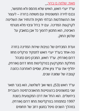
מאת: שלמה בן ברוך
,  
עו"ד יערי רואש, האיש שלא מהסס ולא מתפשר, 
נכנס לזירה המשפטית עם משימה ברורה – לעצור 
את ההשתלטות הבלתי חוקית ולהחזיר את השליטה 
לקרקעות המדינה. עם יד ברזל וגיבוי מלא מגורמי 
האכיפה, הוא מתכוון להפוך כל אבן במאבק על 
שלטון החוק.
ועדת המכרזים של נציבות שירות המדינה בחרה 
פה-אחד בעו"ד יערי רואש לתפקיד פרקליט מחוז 
דרום (אזרחי). עו"ד רואש, המכהן כיום כמנהל 
מחלקת המקרקעין בפרקליטות מחוז דרום (אזרחי), 
יחליף את עו"ד ציון אילוז, שסיים לאחרונה כהונה 
קצובה של שמונה שנים. 
עו"ד רואש (53), נשוי ואב לשלושה, הוא בוגר תואר 
שני במשפטים בהצטיינות מהאוניברסיטה העברית 
בירושלים. הוא החל את דרכו המקצועית בשנת 
1997 כמתמחה בפרקליטות מחוז דרום (אזרחי). 
במהלך השנים טיפל במגוון רחב של תחומים 