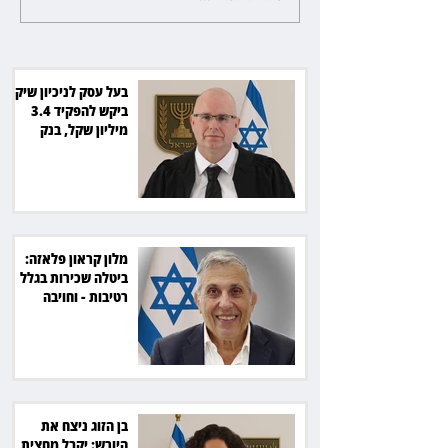
בגלל רטיבות - וחויבה בכ־600
אלף שקל
בעל עסק לניכיון שיקים
ביקש להפקיד 3.4
מיליון שקל, בנק
הפועלים סירב
מלון קראון פלאזה:
ביטלה שכירות בגלל
רטיבות - וחויבה
בכ־600 אלף שקל
בן הזוג ניצח את
היורש: יקבל מחצית