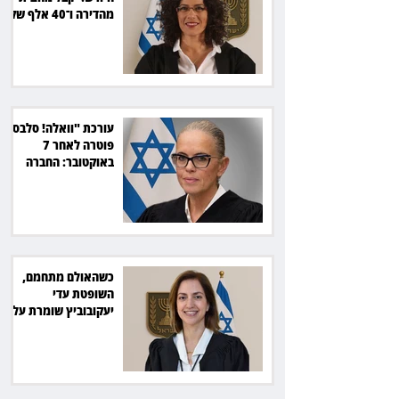
מהדירה ו־40 אלף שקל
הוצאות
עורכת "וואלה! סלבס"
פוטרה לאחר 7
באוקטובר: החברה
תשלם כ־54 אלף שקל
כשהאולם מתחמם,
השופטת עדי
יעקובוביץ שומרת על
קור רוח ושליטה