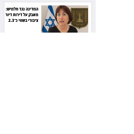
המדינה נגד חלמיש:
מאבק על דירות דיור
ציבורי בשווי כ־2.3
מיליארד שקל
זכוכיות בסלט ושן
שבורה: מסעדה בתל
אביב תשלם כ־45 אלף
שקל
ליאור אשכנזי התלונן
שכסף נעלם בהפקדה
במרכנתיל: הבנק יחזיר
7,700 שקל