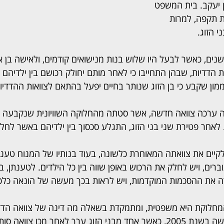
ון יעקב. בית המשפט 
 תקפה, למרות 
י הזוג.
 הדדיות, שבהן התחייבו כי לאחר מותם יחולק רכושם בין ילדיהם ב
ון שקבע כי בן הזוג שנותר בחיים יפעל בהתאם לצוואות ההדדיו
 ערכה צוואה חדשה, אשר סטתה מהחלוקה השוויונית שנקבעה בצ
לאחר פטירת שני בני הזוג, התגלע סכסוך בין ילדיהם באשר לחלו
יים את צוואתה המאוחרת כלשונה, בעוד בנותיו של המנוח טענו כ
ברים, ויש לחלק את הרכוש באופן שווה בין כל הילדים. לטענתן, ב
 את ההסכמות המוקדמות, ויש לראות בכך מעשה של הונאה כלפי
 המחלוקת היא משפטית, ומתמקדת בשאלה מה דינה של צוואה הד
לפני תיקון 12 לחוק הירושה בשנת 2005, כאשר אחד מבני הזוג ערך לאחר מכן 