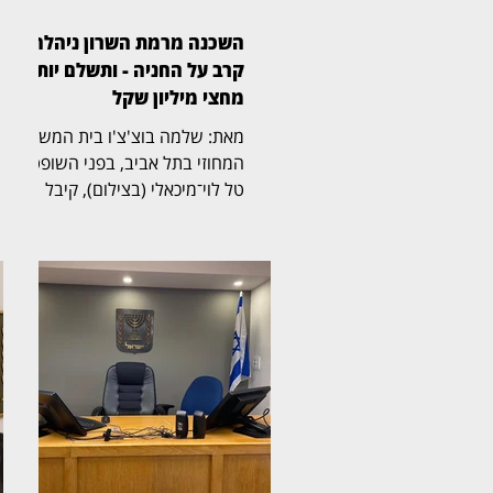
השכנה מרמת השרון ניהלה
קרב על החניה - ותשלם יותר
מחצי מיליון שקל
מאת: שלמה בוצ'צ'ו בית המשפט
המחוזי בתל אביב, בפני השופטת
טל לוי־מיכאלי (בצילום), קיבל
תביעה שעסקה בזכויות בחניה
בבית משותף ברמת השרון. בפסק
הדין נקבע כי החניה שבמחלוקת
שייכת לבעלי הדירה שתבעו,
ובעלת דירה אחרת בבניין חויבה
בהוצאות חריגות בסכום כולל של
525 אלף שקל. דן ואילנה
בודובסקי רכשו דירה בבניין ברחוב
ביאליק 22 ברמת השרון, שלה
הוצמדה חניה. אלא שבעת רישום
הזכויות בלשכת רישום המקרקעין