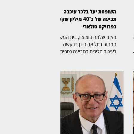
השופטת יעל בלכר עיכבה
תביעה של כ־40 מיליון שקל
בפרויקט סולארי
ת משפט
מאת: שלמה בוצ'צ'ו, בית המשפט
המחוזי בתל אביב דן בבקשה
שה
לעיכוב הליכים בתביעה כספית
בהיקף של כ־40 מיליון שקל,
לבסוף
שהגישה חברת לסיכו בע"מ נגד
נווה אור שיא אנרגיה סולארי
יים
שותפות מוגבלת ושיא נרגיה
ה
2020 בע"מ. בפני השופטת יעל
ך
בלכר (בצילום) נדונה הבקשה
לעיכוב ההליכים. במוקד
2 אלף שקל.
המחלוקת עומדים הסכמים
להקמת מתקנים סולאריים בקיבוץ
ת
נווה אור. במסגרת התביעה
עם
דורשת לסיכו, בין היתר, תשלום