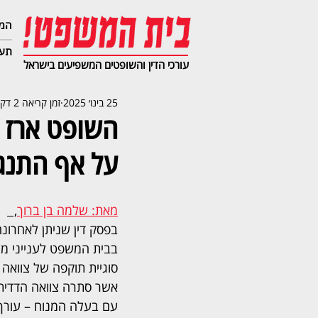
המג
תעב
עורכי הדין והשופטים המשפיעים בישראל
25 בינו׳ 2025
זמן קריאה 2 דקות
השופט ארז ש
על אף התנגד
מאת: שלמה בן ברוך
,  
בפסק דין שניתן לאחרונה
בבית המשפט לענייני מש
סוגיית תוקפה של צוואה
אשר סתרה צוואה הדדית 
עם בעלה המנוח – עורך ד