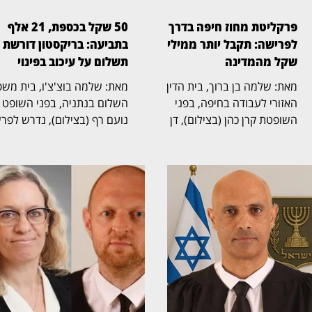
פרקליטת מחוז חיפה בדרך
50 שקל בכספת, 21 אלף
לפרישה: תקבל יותר ממיליון
בתביעה: בריקסטון דורשת
שקל מהמדינה
תשלום על עיכוב בפינוי
מאת: שלמה בן ברוך, בית הדין
מאת: שלמה בוצ'צ'ו, בי
האזורי לעבודה בחיפה, בפני
השלום בנתניה, בפני השופט
השופטת קרן כהן (בצילום), דן
נועם רף (בצילום), נדרש לפר
בהליך שעסק בסיום כהונתה של
חריגה שהחלה בכספת אישית
פרקליטת מחוז חיפה, אחד
שמספרה 705, שבה נמצא 
התפקידים הבכירים בפרקליטות
שטר בודד של 50 שקל,
המדינה, ובמחלוקת על תנאי
והתגלגלה לשני הליכים משפט
הפרישה, השכר והזכויות
נפרדים. בריקסטון כספות פעל
הפנסיוניות עם סיום כהונתה.
תחילה לפינוי הכספת, ובהמש
ההליך הסתיים בהסכמות בין
הגישה תביעה כספית בדרישה
הצדדים, שקיבלו תוקף של
לתשלום של יותר מ־1
החלטה. איילה פיילס־שרון,
לטענת בריקסטון, רבקה פינטו
שכיהנה כפרקליטת מחוז חיפה,
שכרה יחידת אחסון ובה הכספ
הגישה את התביעה נגד משרד
האישית, אך לא פינתה אותה 