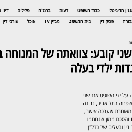
זין הדיגיטלי
כבוד השופט
דעות
ברנז'ה
פלילים
דיני
ורה
פסק דין
בית המשפט
מגזין TV
אוכל
עורכי דין
ני קובע: צוואתה של המנוחה ב
ות ילדי בעלה
 על ידי השופט ארז שני 
פחה בתל אביב, נדונה 
 מאוחרת שערכה אישה, 
והסכם ממון שנחתמו 
ין ובעלים של נדל"ן 