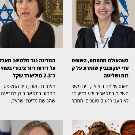
כשהאולם מתחמם, השופטת
המדינה נגד חלמיש: מאבק
עדי יעקובוביץ שומרת על קור
על דירות דיור ציבורי בשווי
רוח ושליטה
כ־2.3 מיליארד שקל
מאת: שלמה בוצ'צ'ו, בית משפט
מאת: דוד אורן, בית המשפט
השלום בתל אביב ידע בדיון הזה
המחוזי בתל אביב דן בתביעה
לא מעט רגעים טעונים. המתח
שהגישה מדינת ישראל,
בין הצדדים עלה, הטונים התחדדו
באמצעות משרד הבינוי והשיכון
ולעיתים עורכי הדין התפרצו זה
נגד חלמיש, החברה
לדברי זה. בתוך כל אלה בלטה
הממשלתית־עירונית לדיור,
השופטת עדי יעקובוביץ (בצילום)
לשיקום ולהתחדשות שכונות ב