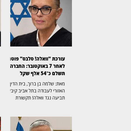
עורכת "וואלה! סלבס" פוטרה
לאחר 7 באוקטובר: החברה
תשלם כ־54 אלף שקל
מאת: שלמה בן ברוך, בית הדין
האזורי לעבודה בתל אביב קיבל
תביעה נגד וואלה! תקשורת
בע"מ, לאחר שעורכת "וואלה!
סלבס" פוטרה לאחר שפונתה
מביתה בקיבוץ מפלסים בעקבות
אירועי 7 באוקטובר. נשיאת בית