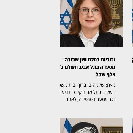
זכוכיות בסלט ושן שבורה:
מסעדה בתל אביב תשלם כ־45
אלף שקל
מאת: שלמה בן ברוך, בית משפט
השלום בתל אביב קיבל תביעה
נגד מסעדת סרפינה, לאחר
,
שסועד טען כי לעס שברי זכוכית
שהיו בתוך מנת "סלט ברזל" ושבר
את אחת משיניו. השופטת חני
תל
ברוך אלון (בצילום) קבעה כי