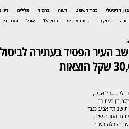
זין הדיגיטלי
כבוד השופט
דעות
ברנז'ה
פלילים
דיני
ורה
פסק דין
בית המשפט
מגזין TV
אוכל
עורכי דין
שב העיר הפסיד בעתירה לביטול 
הליים בתל אביב, 
ר, דן בעתירה 
תושב תל אביב כנגד 
 תו החניה שלו. 
 שהתקבלה בשנת 