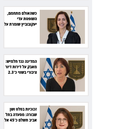
כשהאולם מתחמם,
השופטת עדי
יעקובוביץ שומרת על
קור רוח ושליטה
המדינה נגד חלמיש:
מאבק על דירות דיור
ציבורי בשווי כ־2.3
מיליארד שקל
זכוכיות בסלט ושן
שבורה: מסעדה בתל
אביב תשלם כ־45 אלף
שקל