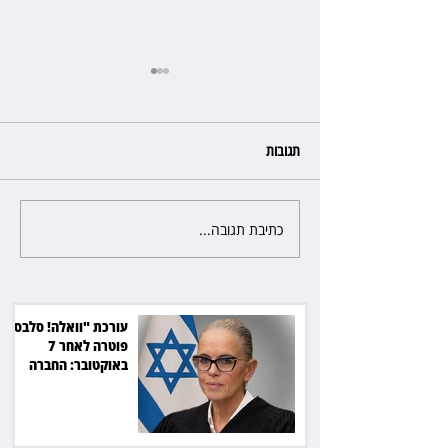
תגובות
כתיבת תגובה...
כשהאולם מתחמם, השופטת עדי
יעקובוביץ שומרת על קור רוח
ושליטה
עורכת "וואלה! סלבס"
פוטרה לאחר 7
באוקטובר: החברה
תשלם כ־54 אלף שקל