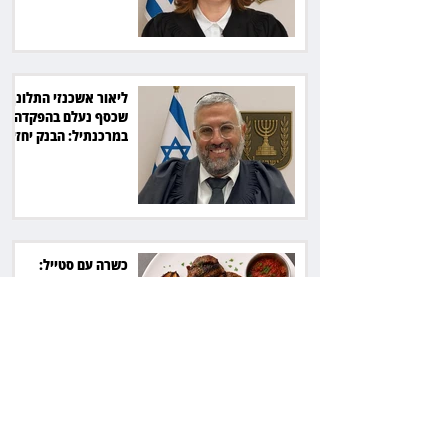
ליאור אשכנזי התלונן
שכסף נעלם בהפקדה
במרכנתיל: הבנק יחזיר
7,700 שקל
כשרה עם סטייל:
רג'ינה המסקרנת
כובשת את סצנת
הגורמה בלב תל אביב
השכנה מרמת השרון