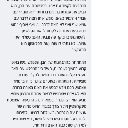
הנחרצת לקשר עם אביו. בפגישתה עם הבן, הוא 
הביע את עמדתו במילים ברורות: "לא טוב לי עם 
אבא" ו-"תמיד כשאני פוגש אותו רוצה לדבר עם 
אמא ושני ואני לא רוצה לדבר...", ואף אוסיף "הוא 
ניסה פעם אחרונה לקחת לי את הפלאפון 
ולהשתמש בו וביקר פה (בבית האם) כשלא היה 
אמור.. לא נתתי לו אותו (את הפלאפון) הוא 
התעקש".
המתמחה בהתנהגות של הבן, שנפגש עימו באופן 
קבוע במשך כשנתיים, העיד כי "המפגש עם האב 
מעמיס עליו ומעורר בו תחושת לחץ". עובדת 
סוציאלית המתמחה באוטיזם ציינה כי "הבן מאוד 
עצמאי, חכם ויודע לבטא את רצונו בצורה ברורה, 
הוא לא אדם שמחפש לרצות אחרים והרצון שהוא 
מביע הוא רצון כנה". בפסק דינה, הדגישה השופטת 
פינקלשטיין את הצורך בכיבוד האוטונומיה של 
אנשים עם מוגבלות: "יש לתת לרצונו, לחירותו 
ולזכותו על גופו ונפשו משקל חשוב, כפי שמתחייב 
לפי חוק יסוד: כבוד האדם וחירותו".