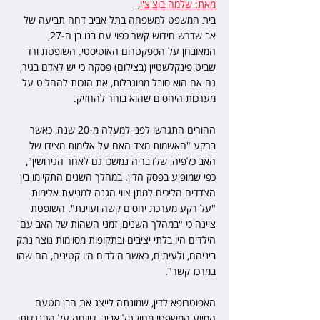
מאת: שלמה בוצ'צ'ו
,  
בית המשפט למשפחה בתל אביב דחה תביעה של 
אב שדרש חידוש קשר כפוי עם בנו בן ה-27, 
המאובחן על הספקטרום האוטיסטי. השופטת ורד 
שביט פינקלשטיין (בצילום) פסקה כי יש לאדם בגיר, 
גם אם הוא סובל ממוגבלות, את הזכות להחליט על 
מערכות היחסים שהוא בוחר להחזיק.
ההורים התגרשו לפני למעלה מ-20 שנה, כאשר 
ברקע "האשמות מצד האם על אלימות מצידו של 
האב כלפיה, שלדבריה נמשכו גם לאחר הגירושין", 
כפי שמופיע בפסק הדין. במהלך השנים התקיימו בין 
הצדדים הליכים למתן צווי הגנה למניעת אלימות 
"על רקע מערכת יחסים קשה ועוינת". השופטת 
ציינה כי "במהלך השנים, זמני השהות של האב עם 
הילדים היו בלתי יציבים ובתקופות מסוימות נוצר נתק 
ביניהם, ולעיתים, כאשר הילדים היו קטינים, הם שהו 
במרכז קשר".
האפוטרופא לדין, שמונתה לייצג את הבן מטעם 
הסיוע המשפטי מחוז תל אביב, דיווחה על התנגדותו 