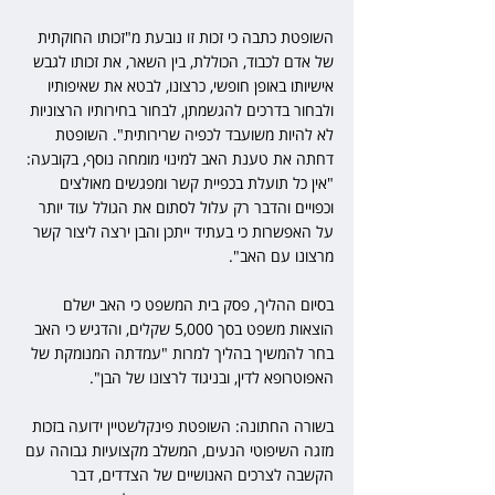
השופטת כתבה כי זכות זו נובעת מ"זכותו החוקתית 
של אדם לכבוד, הכוללת, בין השאר, את זכותו לגבש 
אישיותו באופן חופשי, כרצונו, לבטא את שאיפותיו 
ולבחור בדרכים להגשמתן, לבחור בחירותיו הרצוניות 
לא להיות משועבד לכפיה שרירותית". השופטת 
דחתה את טענת האב למינוי מומחה נוסף, בקובעה: 
"אין כל תועלת בכפיית קשר ומפגשים מאולצים 
וכפויים והדבר רק עלול לסתום את הגולל עוד יותר 
על האפשרות כי בעתיד ייתכן והבן ירצה ליצור קשר 
מרצונו עם האב".
בסיום ההליך, פסק בית המשפט כי האב ישלם 
הוצאות משפט בסך 5,000 שקלים, והדגיש כי האב 
בחר להמשיך בהליך למרות "עמדתה המנומקת של 
האפוטרופא לדין, ובניגוד לרצונו של הבן". 
בשורה החתונה: השופטת פינקלשטיין ידועה בזכות 
מזגה השיפוטי הנעים, המשלב מקצועיות גבוהה עם 
הקשבה לצרכים האנושיים של הצדדים, דבר 