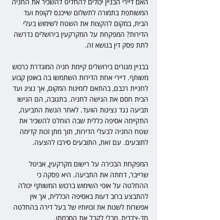
האם דיירי הבניין יכולים להחליט להשכיר את החניה 
המשותפת בתמורה לתשלום שייכנס לקופת ועד 
הבית, במקום להקצות את השטח לשימוש בעלי 
הדירות? המפקחת על המקרקעין בירושלים נדרשה 
לתת פסק דין בנושא זה.
בבניין מגורים בירושלים קיימת חניה המוגדרת כרכוש 
משותף. דיירי אחת הדירות השתמשו בה באופן קבוע 
לחניית רכבם, בהתאם לזמינות המקום, אך נציג ועד 
הבית חסם את הגישה לחניה. בתגובה, הם הגישו 
תביעה נגד נציגות הוועד. לאחר הגשת התביעה, 
התקיימה אסיפה כללית שבה הוחלט להשכיר את 
שטח החניה לבעלי הדירות, תוך מתן זכות קדימה 
לתובעים. עם זאת, התובעים סירבו להצעה.
המפקחת הבכירה על רישום מקרקעין, אביטל 
שרייבר, דחתה את התביעה. היא פסקה כי 
ההחלטה על אופי השימוש ברכוש המשותף יכולה 
להתבצע ברוב דעות באסיפה הכללית, אך אין 
אפשרות לשנות את זכויותיו של בעל דירה בהחלטה 
חד-צדדית, מבלי לקבל את הסכמתו.