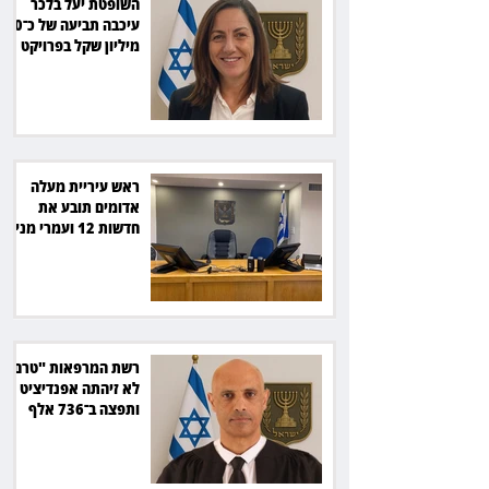
השופטת יעל בלכר
עיכבה תביעה של כ־40
מיליון שקל בפרויקט
סולארי
ראש עיריית מעלה
אדומים תובע את
חדשות 12 ועמרי מניב
ב־150 אלף שקל
רשת המרפאות "טרם"
לא זיהתה אפנדיציט -
ותפצה ב־736 אלף
שקל