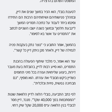
המשפט השלום בהרצליה.
לטענת בובלי, הוא הכיר במשך שנים את דיין, 
ובמהלך פגישותיהם ושיחותיהם הרבות הם התידדו 
וסיכמו ביחד לעבוד על כתיבה תסריט המשך 
ל״גבעת חלפון" ובמשך כשנה ישבו השניים לכתוב 
את "התסריט עד אשר בא לסיומו".
בהמשך, אומר התובע כי "נוצר נתק בעקבות פניה 
לגמילה של דיין, ולאחר מכן ניתק דיין כל קשר".
עוד הוא אומר, כי מלבד שיתוף הפעולה בהכנת 
התסריט, הוא סייע רבות לדיין, בהובלות בעת מעבר 
דירות, ביצוע שליחויות ועזרה בכל מיני תחומים 
כשדיין ביקש מבובלי את עזרתו. הוא מוסיף, "גם 
מבחינה נפשית, פיזית וכלכלית".
לפי כתב התביעה, בובלי הלווה לדיין הלוואות שונות 
"המסתכמות בסך 40,000 שקל". מנגד, דיין מסר 
לבובלי בגין הלוואה ע״ס 20,000 שקל שיק דחוי.