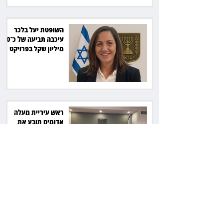
השופטת יעל בלכר
עיכבה תביעה של כ־40
מיליון שקל בפרויקט
סולארי
ראש עיריית מעלה
אדומים תובע את
חדשות 12 ועמרי מניב
ב־150 אלף שקל
רשת המרפאות "טרם"
לא זיהתה אפנדיציט -
ותפצה ב־736 אלף