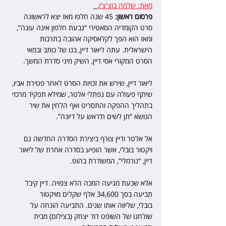
מאת: שלמה בוצ'צ'ו
,  
פרסום ראשון:
 45 שנה חלפו מאז יצא לראשונה 
סרט הקומדיה הסאטירי “גבעת חלפון אינה עונה”, 
ומאז הוא הפך לקלאסיקה אהובה בתרבות 
הישראלית. עתה ליאור דיין, בנו של כותב ובמאי 
הסרט המקורי אסי דיין, השיק מיני סדרת המשך.
ליאור דיין, שירש את זכויות הסרט לאחר פטירת אביו, 
שיתף פעולה עם נפתלי אלטר, שמילא תפקיד מרכזי 
בתהליך ההפקה והתסריט ואף הלחין את שיר 
הנושא “תן לשים ת’ראש על דיונה”. 
אל אלטר ודיין צורף ביצירת הסדרה החדשה גם 
ויקטור בובלי, אשר הופיע בסדרה אחרת של ליאור 
דיין, “נורמלי”, המשודרת בהוט.
אלא שכעת מגיעה המכה הלא צפויה. דיין קיבל 
תביעה בסך 34,600 אלף שקלים מויקטור 
בובלי, שליווה אותו שנים. התביעה הונחה על 
שולחנו של השופט דוד יצחק (בצילום) מבית 