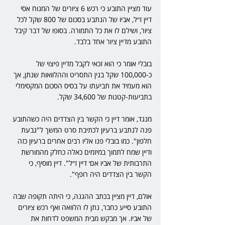
עוד מציין התובע כי רכש 6 ציורים של המנוח אסי 
דיין ז״ל, אביו של הנתבע בסכום של 800 שקל לכל 
ציור, ושילם לו את כל התמורה. בסופו של דבר קיבל 
התובע מדיין ציור אחד בלבד.
בובלי אומר כי הוא זכאי לקבל מדיין פיצוי של 
כ-100,000 שקל בגין התסריט וההלוואות שנתן, אך 
הוא מעמיד את תביעתו על בסיס הסכום המקסימלי 
בתביעות-קטנות של 34,600 שקל.
מנגד, אומר דיין כי הקשר בין הצדדים היה כשהתובע 
פנה לנתבע ברעיון לכתיבת סרט המשך ל"גבעת 
חלפון". כמו בובלי פנו אליו רבים אחרים ברעיון כזה 
ודיין שמח לתמוך במיזמים כאלה כחלק מהמורשת 
התרבותית של אביו אם׳ דיין ז״ל". דיין מוסיף, כי 
הקשר בין הצדדים היה רופף".
אולם, דיין מציין בכתב ההגנה, כי היתה תקופה שבה 
התובע סייע כחבר, נתן לו הלוואה ואף רכש ציורים 
של אביו. אך מבקש מבית המשפט לדחות את 