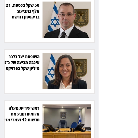
50 שקל בכספת, 21
אלף בתביעה:
בריקסטון דורשת
תשלום על עיכוב בפינוי
השופטת יעל בלכר
עיכבה תביעה של כ־40
מיליון שקל בפרויקט
סולארי
ראש עיריית מעלה
אדומים תובע את
חדשות 12 ועמרי מניב
ב־150 אלף שקל