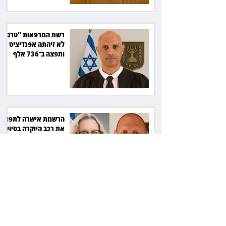
רשת המרפאות "טרם"
לא זיהתה אפנדיציט -
ותפצה ב־736 אלף
שקל
הרשמת אישרה לתפוס
את רכב היוקרה בסיוע
המשטרה, השופט ביטל
את המהלך
שילוב ילדי מהגרים
בבתי ספר הגיע לעליון:
עיריית ת"א תשלם 30