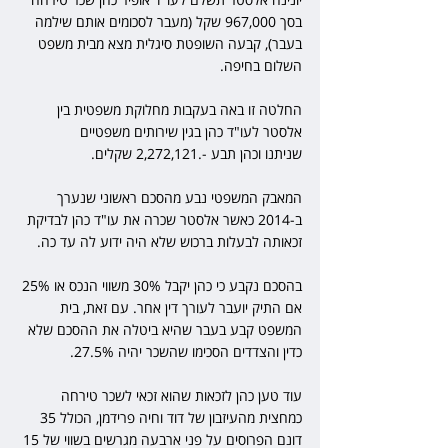
בסך 967,000 שקל (מעבר לסכומים אותם שילמה 
בעבר), קבעה השופטת סיגלית מצא מבית משפט 
השלום בחיפה. 
החלטה זו באה בעקבות מחלוקת משפטית בין 
אלסטר לעו"ד כהן בגין שירותים משפטיים 
שניתנו וכהן תבע -.2,272,121 שקלים.  
המאבק המשפטי נבע מהסכם ראשוני שנערך 
ב-2014 כאשר אלסטר שכרה את עו"ד כהן לבדיקת 
זכאותה לבעלות ברכוש שלא היה ידוע לה עד כה. 
בהסכם נקבע כי כהן יקבל 30% משווי הנכס או 25% 
אם התיק יועבר לעורך דין אחר. עם זאת, בית 
המשפט קבע בעבר שהיא ביטלה את ההסכם שלא 
כדין והצדדים הסכימו שהשכר יהיה 27.5%. 
עוד טען כהן לזכאות שהוא זכאי לשכר טירחה 
כמחצית מהעיזבון של דוד וחיה פרידמן, הכולל 35 
דונם הפרוסים על פני ארבעה מגרשים בשווי של 15 