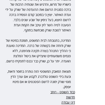
כישוריו של מרשו, והדגיש את שנותיה הרבות של 
ברכה כסגנית הרשם ואת ההעדפה של שורק על ידי 
ועדת האיתור. יצוין כי בסיבוב קודם הפסידה ברכה 
לרשם היוצא, בעל ניסיון של שבע שנים בלבד. 
הטענה לפיה השר לוין עיכב את הקמת ועדת 
האיתור לטובת שורק מוכחשת בתוקף.
המדינה, בתגובתה לבית המשפט, תומכת במינויו של 
שורק ודוחה את בקשתה של ברכה. המדינה טוענת 
כי ההליך התנהל בצורה תקינה ומהימנה, ללא 
פגמים משמעותיים שיצדיקו את ביטול המלצת 
הוועדה. יתר על כן, שורק כבר נכנס לתפקידו כרשם.
תוצאת המאבק המשפטי הזה נותרה בחוסר ודאות, 
וכעת בידי השופט גולדברג לקבוע אם עורך הדין 
מוטי שורק ימונה לרשם הפטנטים או אם מינויו 
יופסק.
כבוד השופט - רוחב
חדשות
דיני עבודה