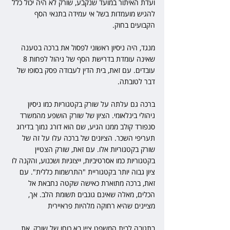
ועדת האיתור במועד שנקבע, שורק לא היה יכול כלל 
להגיש מועמדות בשל אי עמידה בתנאי הסף 
הקבועים בחוק.
מנגד, היה ניסיון ראשוני לפסול את ברכה בטענה 
שאינה עומדת בדרישת הסף של ניהול לפחות 8 
עובדים. עם זאת, בית הדין לעבודה פסק בסופו של 
דבר לטובתה.
ברכה גם עלתה על שורק בקטגוריות כמו ניסיון 
ניהולי בינלאומי. הציון של שורק הושפע מהמשרד 
סנפורד קולב ממנו הגיע, שם הוא דורג נמוך בדירוג 
תעריפי השכר. הציונים של ברכה עלו על זה של 
שורק בקטגוריות אלו. עם זאת, שורק הצטיין 
בקטגוריות כמו אסרטיביות, ייצוגיות ושכנוע, והקנה לו 
ציון גבוה יותר בקטגוריית "התרשמות כללית". עם 
זאת, ברכה מתוארת כאישה שקטה נחבאת אל 
הכלים, מאלה שאינם גונבים תשומת הלב. אך, 
מציינים שהיא רחוקה מלהיות פראיירית
בתגובה לבית המשפט ציין בא כוחו של שורק, את 