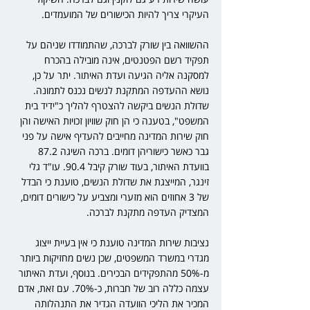
העיקרי צריך להיות הכישורים של המועמדים.
ההשוואה בין שורק לברכה, שהתמודדו שניהם על 
תפקיד רשם הפטנטים, אינה מובילה בהכרח 
למסקנה אליה הגיעה ועדת האיתור. יתר על כן, 
נושא ההעדפה המתקנת לנשים נכנס לתמונה. 
שדולת הנשים ביקשה להצטרף להליך כ"ידיד בית 
המשפט", בטענה כי הן חוק שוויון זכויות האישה והן 
חוק שירות המדינה מחייבים להעדיף אישה על פני 
גבר כאשר כישוריהן דומים. ברכה השיגה 87.2 
בוועדת האיתור, בעוד שורק קיבל 90.4. עו"ד גלי 
זינגר, המייצגת את שדולת הנשים, טוענת כי הבדל 
של 3 אחוזים הוא מזערי ומצביע על כישורים דומים, 
המצדיק העדפה מתקנת לברכה.
נציבות שירות המדינה טוענת כי אין בעיית ייצוג 
מגדרי במשרד המשפטים, שכן נשים מחזיקות ביותר 
מ-50% מהתפקידים הבכירים. בנוסף, ועדת האיתור 
עצמה כללה רוב של חברות, כ-70%. עם זאת, אדם 
המכיר את הליכי הוועדה הגדיר את התנהלותה 