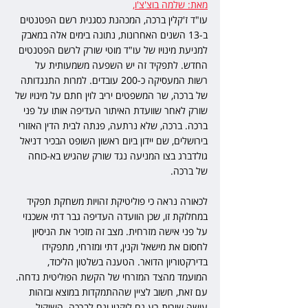
מאת: שלמה בוצ'צ'ו
,
עו"ד ז'קלין ברכה, המכהנת כסגנית רשם הפטנטים 
ב-13 השנים האחרונות, נתונה בימים אלה במאבק 
למניעת מינויו של עו"ד מוטי שורק לרשם הפטנטים 
החדש. לתפקיד זה יש השפעה משמעותית על 
רשות המעסיקה כ-200 עובדים. למרות התנגדותה 
של ברכה, שר המשפטים יריב לוין חתם על מינויו של 
שורק לאחר שוועדת האיתור העדיפה אותו על פני 
ברכה. ברכה, שלא נרתעה, פנתה לבית הדין האזורי 
בירושלים, שם יידון ביום ראשון השופט הבכיר דניאל 
גולדברג בצו המניעה נגד שורק שהגיש בא-כוחה 
של ברכה.
לכאורה נראה כי פוליטיקת זהויות משחקת תפקיד 
במחלוקת זו, שכן הוועדה העדיפה גבר דתי אשכנזי 
על פני אישה מזרחית. מצב זה מזכיר את הניסיון 
לחסום את מישאל וקנין, דתי ומזרחי, מתפקידו 
בדירקטוריון הדואר. הטענה בשלטון הליכוד, 
המועמד מהצד המזרחי של הקשת הפוליטית נדחה. 
עם זאת, חשוב לציין שההתמקדות במוצא ובזהות 
עושה שירות רע גם לוקנין וגם לברכה. השיקול 