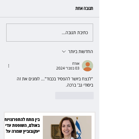
תגובה אחת
כתיבת תגובה...
ט ושן שבורה: מסעדה
המדינה נגד חלמיש: מאבק על
דירות דיור ציבורי בשווי כ־2.3
מיליארד שקל
החדשות ביותר
אורח
03 בפבר׳ 2024
"לנצח ביושר להפסיד בכבוד"... לומגים את זה 
ביסודי גב' ברכה.
לייק
להשיב
בין מתח להתפרצויות
באולם, השופטת עדי
יעקובוביץ שמרה על
השליטה בדיון