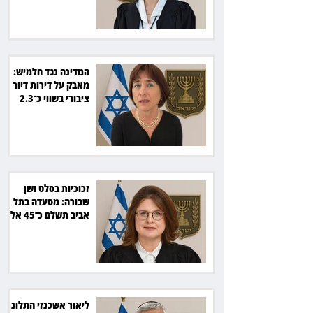
המדינה נגד חלמיש:
מאבק על דירות דיור
ציבורי בשווי כ־2.3
מיליארד שקל
זכוכיות בסלט ושן
שבורה: מסעדה בתל
אביב תשלם כ־45 אלף
שקל
ליאור אשכנזי התלונן