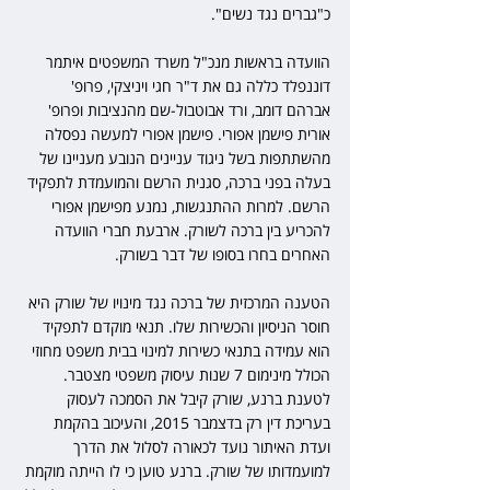
כ"גברים נגד נשים".
הוועדה בראשות מנכ"ל משרד המשפטים איתמר 
דוננפלד כללה גם את ד"ר חגי ויניצקי, פרופ' 
אברהם דומב, ורד אבוטבול-שם מהנציבות ופרופ' 
אורית פישמן אפורי. פישמן אפורי למעשה נפסלה 
מהשתתפות בשל ניגוד עניינים הנובע מעניינו של 
בעלה בפני ברכה, סגנית הרשם והמועמדת לתפקיד 
הרשם. למרות ההתנגשות, נמנע מפישמן אפורי 
להכריע בין ברכה לשורק. ארבעת חברי הוועדה 
האחרים בחרו בסופו של דבר בשורק.
הטענה המרכזית של ברכה נגד מינויו של שורק היא 
חוסר הניסיון והכשירות שלו. תנאי מוקדם לתפקיד 
הוא עמידה בתנאי כשירות למינוי בבית משפט מחוזי 
הכולל מינימום 7 שנות עיסוק משפטי מצטבר. 
לטענת ברנע, שורק קיבל את הסמכה לעסוק 
בעריכת דין רק בדצמבר 2015, והעיכוב בהקמת 
ועדת האיתור נועד לכאורה לסלול את הדרך 
למועמדותו של שורק. ברנע טוען כי לו הייתה מוקמת 