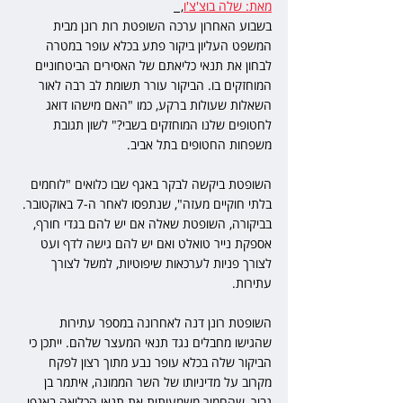
מאת: שלה בוצ'צ'ו
,  
בשבוע האחרון ערכה השופטת רות רונן מבית 
המשפט העליון ביקור פתע בכלא עופר במטרה 
לבחון את תנאי כליאתם של האסירים הביטחוניים 
המוחזקים בו. הביקור עורר תשומת לב רבה לאור 
השאלות שעולות ברקע, כמו "האם מישהו דואג 
לחטופים שלנו המוחזקים בשבי?" לשון תגובת 
משפחות החטופים בתל אביב.
השופטת ביקשה לבקר באגף שבו כלואים "לוחמים 
בלתי חוקיים מעזה", שנתפסו לאחר ה-7 באוקטובר. 
בביקורה, השופטת שאלה אם יש להם בגדי חורף, 
אספקת נייר טואלט ואם יש להם גישה לדף ועט 
לצורך פניות לערכאות שיפוטיות, למשל לצורך 
עתירות. 
השופטת רונן דנה לאחרונה במספר עתירות 
שהגישו מחבלים נגד תנאי המעצר שלהם. ייתכן כי 
הביקור שלה בכלא עופר נבע מתוך רצון לפקח 
מקרוב על מדיניותו של השר הממונה, איתמר בן 
גביר, שהחמיר משמעותית את תנאי הכליאה באגפי 