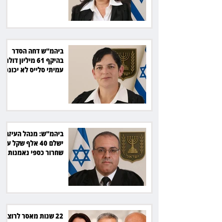
ביהמ"ש דחה הסדר
בהיקף 61 מיליון דולר:
עמיתי סלייס לא יכונסו
להצבעה
ביהמ"ש: מנהל העיזבון
ישלם 40 אלף שקל על
שחרור כספי נאמנות
22 שנות מאסר לרוצח: