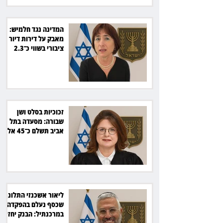
המדינה נגד חלמיש:
מאבק על דירות דיור
ציבורי בשווי כ־2.3
מיליארד שקל
זכוכיות בסלט ושן
שבורה: מסעדה בתל
אביב תשלם כ־45 אלף
שקל
ליאור אשכנזי התלונן
שכסף נעלם בהפקדה
במרכנתיל: הבנק יחזיר