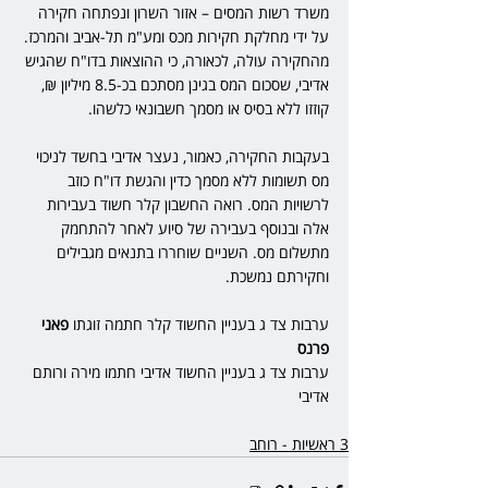
משרד רשות המסים – אזור השרון ונפתחה חקירה 
על ידי מחלקת חקירות מכס ומע"מ תל-אביב והמרכז. 
מהחקירה עולה, לכאורה, כי ההוצאות בדו"ח שהגיש 
אדיבי, שסכום המס בגינן מסתכם בכ-8.5 מיליון ₪, 
קוזזו ללא בסיס או מסמך חשבונאי כלשהו.
בעקבות החקירה, כאמור, נעצר אדיבי בחשד לניכוי 
מס תשומות ללא מסמך כדין והגשת דו"ח כוזב 
לרשויות המס. רואה החשבון קלר חשוד בעבירות 
אלה ובנוסף בעבירה של סיוע לאחר להתחמק 
מתשלום מס. השניים שוחררו בתנאים מגבילים 
וחקירתם נמשכת.
ערבות צד ג בעניין החשוד קלר חתמה זוגתו 
פאני 
פרנס
ערבות צד ג בעניין החשוד אדיבי חתמו מירה ורותם 
אדיבי
3 ראשיות - רוחב