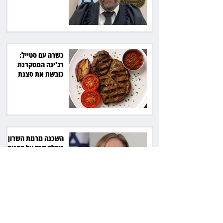
7,700 שקל
כשרה עם סטייל:
רג'ינה המסקרנת
כובשת את סצנת
הגורמה בלב תל אביב
השכנה מרמת השרון
ניהלה קרב על החניה -
ותשלם יותר מחצי
מיליון שקל
פרקליטת מחוז חיפה