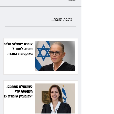
כתיבת תגובה...
פרקליטת מחוז חיפה בדרך
לפרישה: תקבל יותר ממיליון שקל
מהמדינה
עורכת "וואלה! סלבס"
פוטרה לאחר 7
באוקטובר: החברה
תשלם כ־54 אלף שקל
כשהאולם מתחמם,
השופטת עדי
יעקובוביץ שומרת על
קור רוח ושליטה