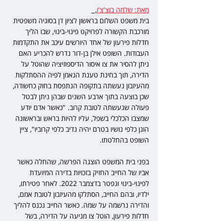
מאת: שלמה בוצ'צ'ו
,  
בית משפט השלום בראשון לציון דן בסוגיה משפטית 
מורכבת הקשורה לפרויקט פינוי-בינוי, שבו הליך 
חדלות פירעון של אחד היורשים עיכב את התקדמות 
העבודות. השופט אילן בן-דור נדרש להכריע האם 
ניתן להסיר את צו איסור הדיספוזיציה שהוטל על 
הדירה, תוך בחינת טענת הנאמן לפיה ההסתלקות 
מהעיזבון נעשתה בתקופה הנתפסת בחוק כחשודה, 
שכן בוצעה בתוך ארבע השנים שבהן ניתן לבטל 
פעולה שנעשתה לטובת קרוב. "כאשר אדם יודע 
שמצבו הכלכלי בשפל, עליו להיות בראש ובראשונה 
הוגן כלפי נושיו בטרם יהיה נדיב כלפי קרוביו", ציין 
השופט בהחלטתו.
בפני בית המשפט הוצגה הפרשה, שהחלה כאשר 
אביו של החייב החזיק בזכויות בדירה המיועדת 
לפינוי-בינוי ונפטר בדצמבר 2022. לאחר פטירתו, 
ילדיו, ובהם החייב, הסתלקו מהעיזבון לטובת אמם, 
והדירה נרשמה על שמה. כאשר החייב נכנס להליך 
חדלות פירעון, הוטל צו מניעה על הדירה, בשל 