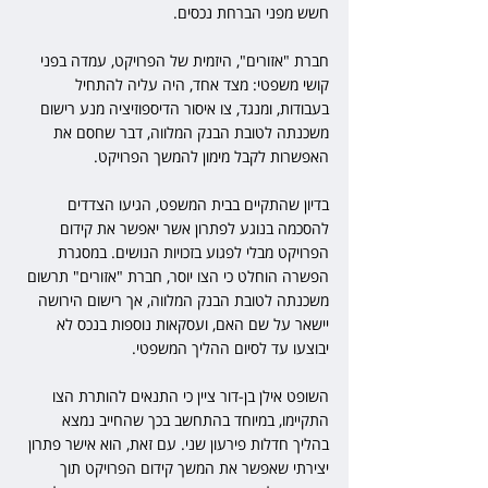
חשש מפני הברחת נכסים.
חברת "אזורים", היזמית של הפרויקט, עמדה בפני 
קושי משפטי: מצד אחד, היה עליה להתחיל 
בעבודות, ומנגד, צו איסור הדיספוזיציה מנע רישום 
משכנתה לטובת הבנק המלווה, דבר שחסם את 
האפשרות לקבל מימון להמשך הפרויקט.
בדיון שהתקיים בבית המשפט, הגיעו הצדדים 
להסכמה בנוגע לפתרון אשר יאפשר את קידום 
הפרויקט מבלי לפגוע בזכויות הנושים. במסגרת 
הפשרה הוחלט כי הצו יוסר, חברת "אזורים" תרשום 
משכנתה לטובת הבנק המלווה, אך רישום הירושה 
יישאר על שם האם, ועסקאות נוספות בנכס לא 
יבוצעו עד לסיום ההליך המשפטי.
השופט אילן בן-דור ציין כי התנאים להותרת הצו 
התקיימו, במיוחד בהתחשב בכך שהחייב נמצא 
בהליך חדלות פירעון שני. עם זאת, הוא אישר פתרון 
יצירתי שאפשר את המשך קידום הפרויקט תוך 