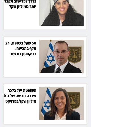
בדרך לפרישה: תקבל
יותר ממיליון שקל
מהמדינה
50 שקל בכספת, 21
אלף בתביעה:
בריקסטון דורשת
תשלום על עיכוב בפינוי
השופטת יעל בלכר
עיכבה תביעה של כ־40
מיליון שקל בפרויקט
סולארי