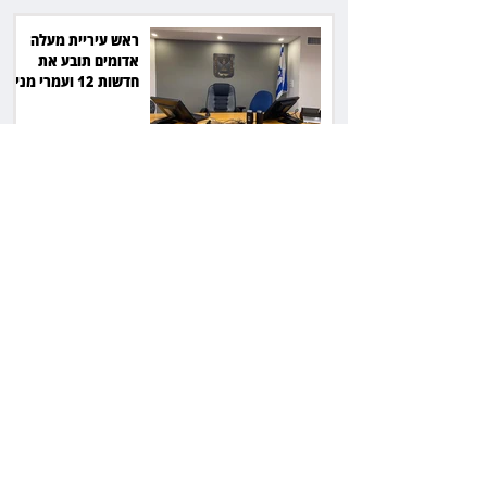
ראש עיריית מעלה
אדומים תובע את
חדשות 12 ועמרי מניב
ב־150 אלף שקל
רשת המרפאות "טרם"
לא זיהתה אפנדיציט -
ותפצה ב־736 אלף
שקל
הרשמת אישרה לתפוס
את רכב היוקרה בסיוע
המשטרה, השופט ביטל
את המהלך