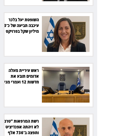
השופטת יעל בלכר
עיכבה תביעה של כ־40
מיליון שקל בפרויקט
סולארי
ראש עיריית מעלה
אדומים תובע את
חדשות 12 ועמרי מניב
ב־150 אלף שקל
רשת המרפאות "טרם"
לא זיהתה אפנדיציט -
ותפצה ב־736 אלף