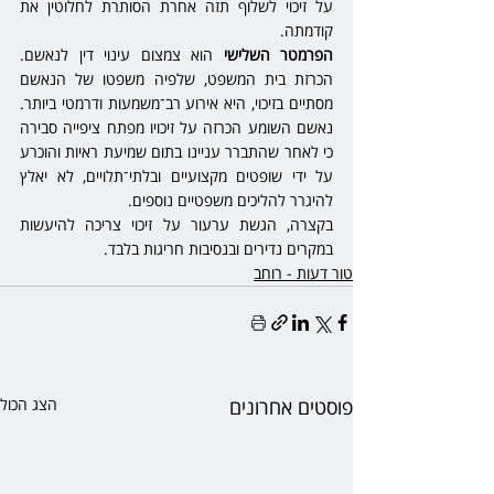
על זיכוי לשלוף תזה אחרת הסותרת לחלוטין את 
קודמתה.
הפרמטר השלישי
 הוא צמצום עינוי דין לנאשם. 
הכרזת בית המשפט, שלפיה משפטו של הנאשם 
מסתיים בזיכוי, היא אירוע רב־משמעות ודרמטי ביותר. 
נאשם השומע הכרזה על זיכויו מפתח ציפייה סבירה 
כי לאחר שהתברר עניינו בתום שמיעת ראיות והוכרע 
על ידי שופטים מקצועיים ובלתי־תלויים, לא יאלץ 
להיגרר להליכים משפטיים נוספים.
בקצרה, הגשת ערעור על זיכוי צריכה להיעשות 
במקרים נדירים ובנסיבות חריגות בלבד. 
טור דעות - רוחב
פוסטים אחרונים
הצג הכול