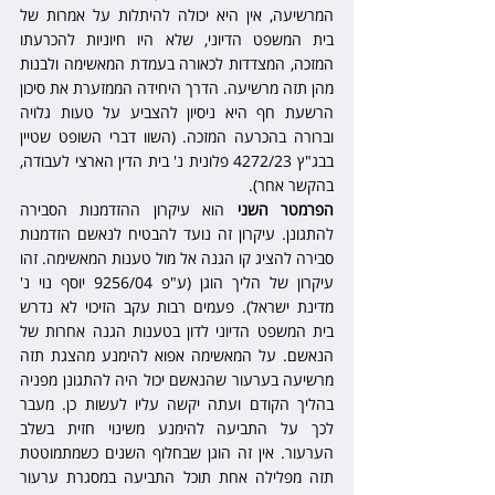
המרשיעה, אין היא יכולה להיתלות על אמרות של 
בית המשפט הדיוני, שלא היו חיוניות להכרעתו 
המזכה, המצדדות לכאורה בעמדת המאשימה ולבנות 
מהן תזה מרשיעה. הדרך היחידה הממזערת את סיכון 
הרשעת חף היא ניסיון להצביע על טעות גלויה 
וברורה בהכרעה המזכה. (השוו דברי השופט שטיין 
בבג"ץ 4272/23 פלונית נ' בית הדין הארצי לעבודה, 
בהקשר אחר). 
הפרמטר השני
 הוא עיקרון ההזדמנות הסבירה 
להתגונן. עיקרון זה נועד להבטיח לנאשם הזדמנות 
סבירה להציג קו הגנה אל מול טענות המאשימה. זהו 
עיקרון של הליך הוגן (ע"פ 9256/04 יוסף נוי נ' 
מדינת ישראל). פעמים רבות עקב הזיכוי לא נדרש 
בית המשפט הדיוני לדון בטענות הגנה אחרות של 
הנאשם. על המאשימה אפוא להימנע מהצגת תזה 
מרשיעה בערעור שהנאשם יכול היה להתגונן מפניה 
בהליך הקודם ועתה יקשה עליו לעשות כן. מעבר 
לכך על התביעה להימנע משינוי חזית בשלב 
הערעור. אין זה הוגן שבחלוף השנים כשמתמוטטת 
תזה מפלילה אחת תוכל התביעה במסגרת ערעור 