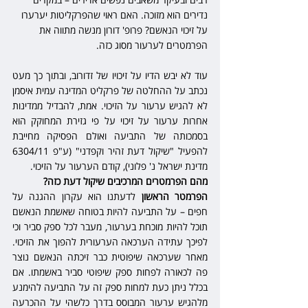
נדירים הוא מזוכה. האם ראוי שהפרקליטות יערערו 
על זיכוי הנאשם? פרופ' דורון מנשה מתווה את 
הפרמטרים לערעור מסוג כזה. 
עוד לא יבש הדיו על זיכויו של זדורוב, ובתוך כך מעט 
נכתב על ההחלטה של פרקליט המדינה עמית איסמן 
לא להגיש ערעור על הזיכוי. אמת, להבדיל ממדינות 
אחרות ערעור על זיכוי על פי גזירת המחוקק הוא 
בסמכותה של התביעה ואולם הפסיקה מחייבת 
להפעיל "שיקול דעת זהיר וקפדני" (ע"פ 6304/11 
מדינת ישראל נ' פלוני), קודם הערעור על הזיכוי. 
מהם הפרמטרים המרכיבים שיקול דעת כזה?
הפרמטר הראשון
 לדעתנו הוא עקרון ההגנה על 
חפים – על התביעה להיות בטוחה שאשמת הנאשם 
תוכל להיות מוכחת בערעור, מעבר לכל ספק סביר וכי 
לפיכך עתידה הערכאה הערעורית להפוך את הזיכוי. 
מאחר שערכאה שיפוטית כבר זיכתה הנאשם נוצר 
פה לכאורה לפחות ספק שיפוטי סביר באשמתו. אם 
בכלל ניתן כעת למחות ספק זה על התביעה להימנע 
מלהגיש ערעור המבוסס בדרך כלשהי על ההכרעה 