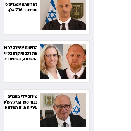
לא זיהתה אפנדיציט -
ותפצה ב־736 אלף
שקל
הרשמת אישרה לתפוס
את רכב היוקרה בסיוע
המשטרה, השופט ביטל
את המהלך
שילוב ילדי מהגרים
בבתי ספר הגיע לעליון:
עיריית ת"א תשלם 30
אלף שקל הוצאות