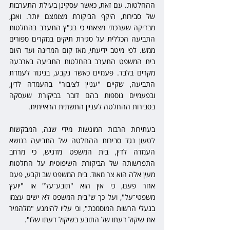
ההחלטות. עם זאת, כאשר עסקינן בעילת התערבות 
של סבירות, היקף הביקורת מצומצם יותר. ואכן, 
מבדיקה שערכתי מצאתי כי בג"ץ התערב בהחלטות 
התביעה הכללית על סגירת תיקים במקרים ספורים 
ממש. לפי מיטב ידיעתי, מאז קום המדינה ועד היום 
בית המשפט התערב בהחלטות התביעה בארבעה 
מקרים בלבד. פעמיים כאשר נקבע, בניגוד לעמדת 
התביעה, שקיים "עניין לציבור" בהעמדה לדין, 
ובפעמיים נוספות בהם דובר בביקורת שעסקה 
בסבירות ההחלטה לעניין התשתית הראייתית.
בעתירות הרבות המוגשות מידי שנה, המבקשות 
לטעון נגד סבירות ההחלטה של התביעה בנושא 
העמדה לדין, בית המשפט מדגיש, כי מרחב 
התפרשותה של הביקורת השיפוטית על החלטות 
מעין אלה הוא צר מאוד. בית המשפט שב וקבע, פעם 
אחר פעם, כי אין הוא "תובע־על" או "יועץ 
משפטי־על", ועל כך ש"בית המשפט לא ישים עצמו 
בנעלי הרשות המוסמכת", וכי עליו להימנע "מלהמיר 
את שיקול דעתו של התובע בשיקול דעתו שלו".