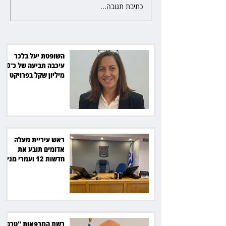
כתיבת תגובה...
אברמוביץ במסר לאופוזיציה: לא
צריך "משפטן דגול" כדי לנצח
בחירות
השופטת יעל בלכר
עיכבה תביעה של כ־40
מיליון שקל בפרויקט
סולארי
ראש עיריית מעלה
אדומים תובע את
חדשות 12 ועמרי מניב
ב־150 אלף שקל
רשת המרפאות "טרם"