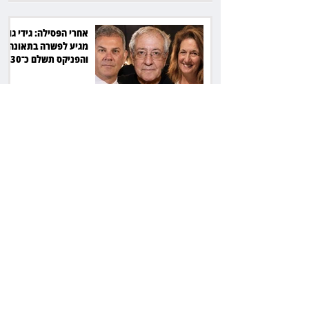
אחרי הפסילה: גידי גוב
מגיע לפשרה בתאונה,
והפניקס תשלם כ־30
אלף שקל
תכנים מגיל 18 בשעות
היום: לקוחות הוט
יקבלו פיצוי ב־4 מיליון
שקל
ביהמ"ש דחה הסדר
בהיקף 61 מיליון דולר:
עמיתי סלייס לא יכונסו
להצבעה