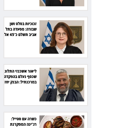
זכוכיות בסלט ושן
שבורה: מסעדה בתל
אביב תשלם כ־45 אלף
שקל
ליאור אשכנזי התלונן
שכסף נעלם בהפקדה
במרכנתיל: הבנק יחזיר
7,700 שקל
כשרה עם סטייל:
רג'ינה המסקרנת