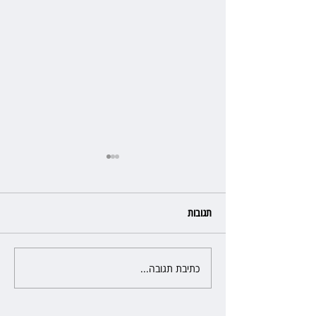
תגובות
כתיבת תגובה...
הצגת החובה של העונה: "זינגר"
מוכיחה שתיאטרון גדול עוד חי
ובועט