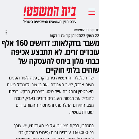
עורכי הדין והשופטים המשפיעים בישראל
מגזין בית המשפט
22 באוק׳ 2023
זמן קריאה 1 דקות
משבר בחקלאות: דרושים 160 אלף
עובדים זרים. לא תתבצע אכיפה
בבתי מלון ביחס להעסקה של
שוהים בלתי חוקיים
שר הכלכלה והתעשיה ניר ברקת, פנה לשר הפנים 
משה ארבל, לשר העבודה יואב בן צור ולמנכ"ל רשות 
האוכלוסין וההגירה אייל סיסו. במכתבו, מבקש ברקת 
להגדיל את מכסות העובדים הזרים בארץ, לנוכח 
מצב החירום המלחמתי והמחסור החמור בידיים 
עובדות במשק.
במכתבו, ברקת מציין כי על-פי הערכותיו, יש צורך 
בכ-160,000 עובדים זרים (פירוט בטבלה) כדי 