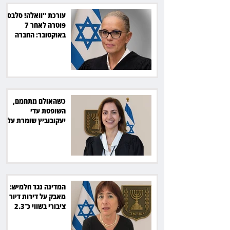
עורכת "וואלה! סלבס"
פוטרה לאחר 7
באוקטובר: החברה
תשלם כ־54 אלף שקל
כשהאולם מתחמם,
השופטת עדי
יעקובוביץ שומרת על
קור רוח ושליטה
המדינה נגד חלמיש:
מאבק על דירות דיור
ציבורי בשווי כ־2.3
מיליארד שקל