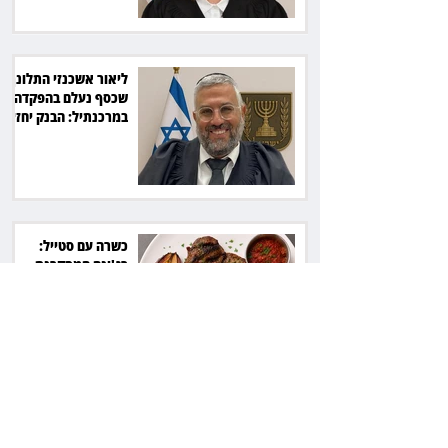
ליאור אשכנזי התלונן
שכסף נעלם בהפקדה
במרכנתיל: הבנק יחזיר
7,700 שקל
כשרה עם סטייל:
רג'ינה המסקרנת
כובשת את סצנת
הגורמה בלב תל אביב
השכנה מרמת השרון
ניהלה קרב על החניה -