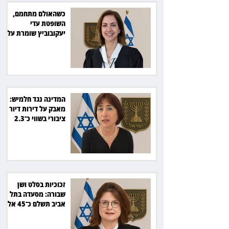
כשהאולם מתחמם,
השופטת עדי
יעקובוביץ שומרת על
קור רוח ושליטה
המדינה נגד חלמיש:
מאבק על דירות דיור
ציבורי בשווי כ־2.3
מיליארד שקל
זכוכיות בסלט ושן
שבורה: מסעדה בתל
אביב תשלם כ־45 אלף
שקל