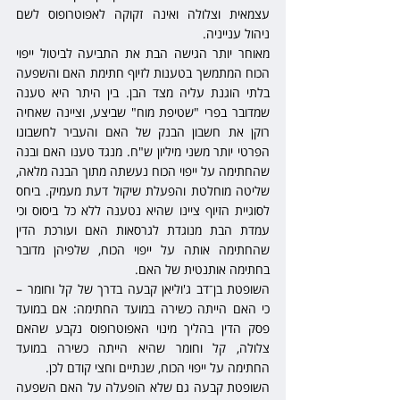
עצמאית וצלולה ואינה זקוקה לאפוטרופוס לשם 
ניהול ענייניה.
מאוחר יותר הגישה הבת את התביעה לביטול ייפוי 
הכוח המתמשך בטענות לזיוף חתימת האם והשפעה 
בלתי הוגנת עליה מצד הבן. בין היתר היא טענה 
שמדובר בפרי "שטיפת מוח" שביצע, וציינה שאחיה 
רוקן את חשבון הבנק של האם והעביר לחשבונו 
הפרטי יותר משני מיליון ש"ח. מנגד טענו האם ובנה 
שהחתימה על ייפוי הכוח נעשתה מתוך הבנה מלאה, 
שליטה מוחלטת והפעלת שיקול דעת מעמיק. ביחס 
לסוגיית הזיוף ציינו שהיא נטענה ללא כל ביסוס וכי 
עמדת הבת מנוגדת לגרסאות האם ועורכת הדין 
שהחתימה אותה על ייפוי הכוח, שלפיהן מדובר 
בחתימה אותנטית של האם.
השופטת בן־דב ג'וליאן קבעה בדרך של קל וחומר – 
כי האם הייתה כשירה במועד החתימה: אם במועד 
פסק הדין בהליך מינוי האפוטרופוס נקבע שהאם 
צלולה, קל וחומר שהיא הייתה כשירה במועד 
החתימה על ייפוי הכוח, שנתיים וחצי קודם לכן.
השופטת קבעה גם שלא הופעלה על האם השפעה 