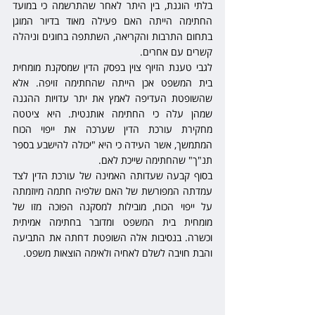
בלתי הוגנת, בין היתר לאחר שהתרשמה כי במועד 
החתימה הייתה האם פעילה מאוד בדיור המוגן 
בתחום התרבות והקריאה, השתתפה בחוגים וניהלה 
קשרים עם אחרים.
לגבי טענת הזיוף צוין בפסק הדין שמסקנת מומחית 
בית המשפט אכן הייתה שהחתימה זויפה. אלא 
שהשופטת העדיפה לאמץ את יתר עדויות ההגנה 
שמהן עלה כי החתימה אותנטית. היא ציטטה 
מחקירת עורכת הדין שערכה את ייפוי הכוח 
המתמשך, אשר העידה כי היא "יכולה להישבע בספר 
תנ"ך" שהחתימה שייכת לאם.
בסוף קבעה שעדותה האמינה של עורכת הדין לצד 
עמדתה המפורשת של האם שלפיה חתמה מיוזמתה 
על ייפוי הכוח, מובילות למסקנה הפוכה מזו של 
מומחית בית המשפט ומדובר בחתימה אמיתית 
וכשרה. בנסיבות אלה השופטת דחתה את התביעה 
והבת חויבה לשלם לאחיה ולאימה הוצאות משפט.