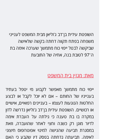
השופטת עידית בן־דב ג'וליאן מבית המשפט לענייני 
משפחה בפתח תקווה דחתה בקשה שלאישה 
שביקשה לבטל ייפוי כוח מתמשך שערכה אימה בת 
ה־97 לטובת בנה, אחיה של התובעת 
מאת: מגזין בית המשפט
ייפוי כוח מתמשך מאפשר לקבוע מי יטפל בעתיד 
בענייניו של החותם – אם לא יוכל לקבל או לבצע 
החלטות הנוגעות לעצמו – בעניינים רפואיים, אישיים 
או רכושיים. השופטת עידית בן־דב ג'וליאן נדרשה לדון 
במקרה בו בת טענה כי גילתה על העברת אימה 
לדיור מוגן רק כשנה וחצי לאחר שהועברה, וזאת 
במסגרת תביעה שהגישה למינוי אפוטרופוס חיצוני 
לאימה. תביעתה נדחתה בפסק דין שקבע כי האם 