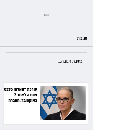
תגובות
כתיבת תגובה...
כשהאולם מתחמם, השופטת עדי
יעקובוביץ שומרת על קור רוח
ושליטה
עורכת "וואלה! סלבס"
פוטרה לאחר 7
באוקטובר: החברה
תשלם כ־54 אלף שקל