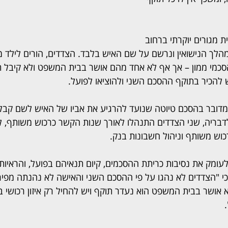
 מגורים יוקרתי ברחוב 
הלך הנישואין ונרשם על שם האיש בלבד. הצדדים, הורים לילד מ
כמי ממון – אך אף לא אחד מהם אושר בבית המשפט ולא קיבל ת
 להכיר בתוקף ההסכם השני ולהוציאו לפועל.
מדובר בהסכם טיוטה שנועד להרגיע את אביו של האיש לשם קבלת 
 לדבריה, שני הצדדים התנהלו לאורך שנות הקשר כרכוש משותף, ל
ש משותף וניהול חשבונות בנק.
ומק את נסיבות כריתת ההסכמים, קיום תנאיהם בפועל, והראיות ש
 כי "הצדדים לא נהגו על פי ההסכם השני והאישה לא נהנתה מפירו
אושר בבית המשפט הוא נעדר תוקף ויש להחיל רק איזון רכושי בי