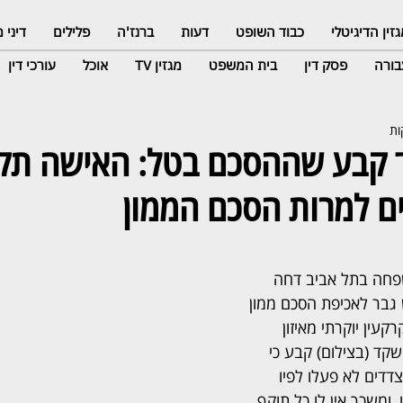
זין הדיגיטלי
כבוד השופט
דעות
ברנז'ה
פלילים
דיני
ורה
פסק דין
בית המשפט
מגזין TV
אוכל
עורכי דין
קבע שההסכם בטל: האישה תק
ים למרות הסכם הממון
פחה בתל אביב דחה 
גבר לאכיפת הסכם ממון 
עין יוקרתי מאיזון 
קד (בצילום) קבע כי 
דדים לא פעלו לפיו 
ומשכך אין לו כל תוקף 