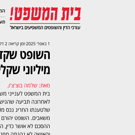
המג
תעב
עורכי הדין והשופטים המשפיעים בישראל
1 באפר׳ 2025
זמן קריאה 2 דקות
השופט שקד 
מיליוני שקל
מאת: שלמה בוצ'צ'ו,   
בית המשפט לענייני מש
לאחרונה תביעה שהגיש 
שלטענתו החריג נכס מקרק
משאבים. השופט יהורם ש
ההסכם לא אושר כדין, הצ
והאישה לא נהנתה ממנו, 