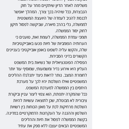
משלימה לאחר הדיון שיתקיים מחר על חוק 
הנבצרות, ככל שיהיה בכך צורך. המהלך יאפשר 
לכנסת להגיב לעמדה של היועצת המשפטית 
לממשלה, גלי בהרב מיארה, שביקשה לפסול תיקון 
לחוק יסוד הממשלה.
תומכי עמדת הממשלה, לעומת זאת, טוענים כי 
הערותיה הפומביות של חיות פגעו באובייקטיביות 
שלה, והקשו עליה לשפוט באופן אובייקטיבי בעניינים 
הקשורים בדיני הסבירות.
הפסילה הפוטנציאלית של נשיאת בית המשפט 
העליון היא אירוע נדיר ומשמעותי, שמוסיף עוד יותר 
לחומרת המצב. נותר לראות כיצד יתגלגלו ההליכים 
המשפטיים ואילו השלכות יהיו לכך על מערכת 
היחסים בין הממשלה למערכת המשפט.
ככל שהמקרה יתפתח, הוא צפוי ליצור עניין וביקורת 
ציבורית לא מבוטלת, שכן לתוצאה עשויות להיות 
השלכות מרחיקות לכת על מאזן הכוחות בין רשויות 
השלטון וההגנה על העקרונות הדמוקרטיים במדינה.
בקשת הממשלה לפסול את חיות וההליכים 
המשפטיים הבאים יעצבו ללא ספק את עתיד 