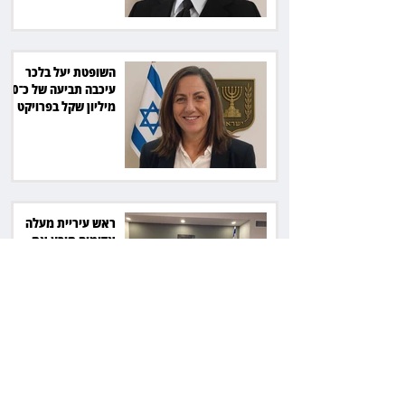
השופטת יעל בלכר
עיכבה תביעה של כ־40
מיליון שקל בפרויקט
סולארי
ראש עיריית מעלה
אדומים תובע את
חדשות 12 ועמרי מניב
ב־150 אלף שקל
רשת המרפאות "טרם"
לא זיהתה אפנדיציט -