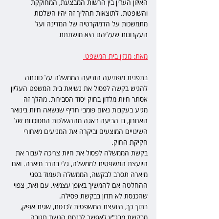
האיזון העדין בין הרשות המבצעת, המחוקקת 
והשופטת. לתוצאות תהליך זה יהיו השלכות 
מתמשכות על הדמוקרטיה של המדינה ועל 
העקרונות שעליהם היא מושתתת 
מאת: מגזין בית המשפט
בתפנית מפתיעה הודיעה הממשלה על כוונתה 
להגיש בקשה לפסול את נשיאת בית המשפט העליון 
אסתר חיות מלדון בחוק יסוד הסבירות. מהלך זה 
מגיע בעקבות נאום פומבי חריף שנשאה חיות בינואר 
האחרון, בו הביעה דאגה מההשלכות המסוכנות של 
השינויים המוצעים וביקרה את המניעים מאחורי 
חקיקת החוק.
בקשת הממשלה לפסול את חיות צריכה לעבור את 
היועצת המשפטית לממשלה, גלי בהרב מיארה. ואם 
מיארה תסרב לבקשה, הממשלה תעמוד בפני 
ההחלטה אם להמשיך באופן עצמאי. עם זאת, צפוי 
שהכנסת לא תדון בבקשת פסילה.
בתוך כך, היועצת המשפטית לכנסת, שגית אפיק, 
מבקשת מבג"ץ לאפשר לכנסת הגשת תגובה 