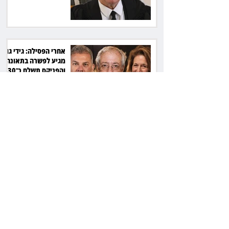
אחרי הפסילה: גידי גוב
מגיע לפשרה בתאונה,
והפניקס תשלם כ־30
אלף שקל
תכנים מגיל 18 בשעות
היום: לקוחות הוט
יקבלו פיצוי ב־4 מיליון
שקל
ביהמ"ש דחה הסדר