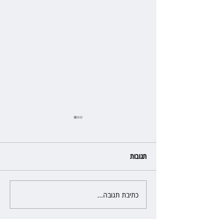
תגובות
כתיבת תגובה...
אסותא תשלם כ־10 מיליון שקל:
המטופל נכנס לניתוח גב ויצא