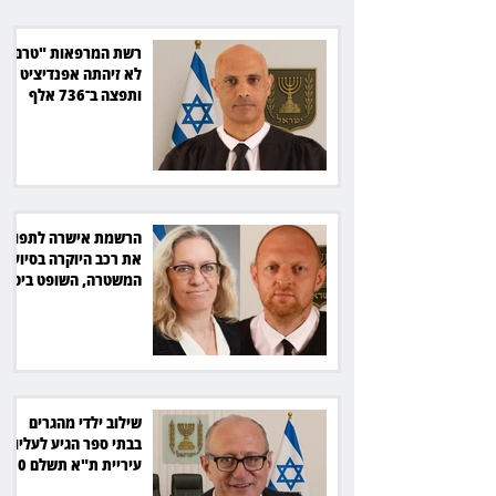
נכה
רשת המרפאות "טרם"
לא זיהתה אפנדיציט -
ותפצה ב־736 אלף
שקל
הרשמת אישרה לתפוס
את רכב היוקרה בסיוע
המשטרה, השופט ביטל
את המהלך
שילוב ילדי מהגרים
בבתי ספר הגיע לעליון:
עיריית ת"א תשלם 30
אלף שקל הוצאות