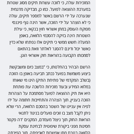
המזכירות עולה, כי לזוכה עשרות תיקים מסוג שטרות 
במערכת ההוצאה לפועל. כמו כן, מבדיקה מדגמית 
שנערכה על ידי הרשם באשר למספר תיקים, עולה 
כי לא הוצהר על ידי הזוכה, אשר הינה גוף פיננסי 
מפוקח העוסק במתן אשראי חוץ בנקאי, כי עילת 
השטרות הינה בזיקה להסכמי הלוואה, באופן 
המעלה חשש ממשי כי תיקים אלו נפתחו שלא כדין 
כאשר יכול ודינם להסגר לאלתר וזאת בהתאם 
לסמכותו הקבועה בהוראות חוק אשראי הוגן.
הרשם הבהיר בהחלטתו, כי "במצב כיום ומשבקשת 
ביצוע משמשת בפועל ככתב תביעה באופן בו הזוכה 
(בשלב המקדמי של פתיחת התיק) הינו מי שאוחז 
במלוא המידע ובעוד מזכירות הלשכה עת פותחת 
היא את תיק ההוצאה לפועל מסתמכת על הצהרות 
הזוכה בעניין, תוך הצהרה והתחייבות חתומה על ידו 
לפיה אין עניינו של השטר בהסכם הלוואה, הרי שלא 
ניתן לקבל מצב בו זוכים פועלים בניגוד לתנאי 
הוראות החוק תוך ניצול מעמדם, המקנים 'דה פקטו' 
חסינות מפני ביקורת שיפוטית לבחינת עסקת 
הלוואה בטרם מתן אפשרות לאכיפתה, תוך הפיכתה 