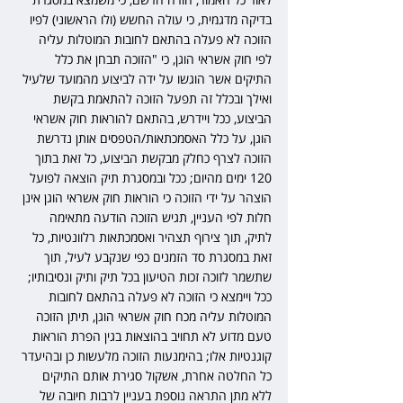
בדיקה מדגמית, כי עולה החשש (ולו הראשוני) לפיו 
הזוכה לא פעלה בהתאם לחובות המוטלות עליה 
לפי חוק אשראי הוגן, כי "הזוכה תבחן את כלל 
התיקים אשר הוגשו על ידה לביצוע מהמועד שלעיל 
ואילך ובכלל זה תפעל הזוכה להתאמת בקשת 
הביצוע, ככל ויידרש, בהתאם להוראות חוק אשראי 
הוגן, על כלל האסמכתאות/הטפסים אותן נדרשת 
הזוכה לצרף כחלק מבקשת הביצוע, כל זאת בתוך 
120 ימים מהיום; ככל ובמסגרת תיק הוצאה לפועל 
הוצהר על ידי הזוכה כי הוראות חוק אשראי הוגן אינן 
חלות לפי העניין, תגיש הזוכה הודעה מתאימה 
לתיק, תוך צירוף תצהיר ואסמכתאות רלוונטיות, כל 
זאת במסגרת סד הזמנים כפי שנקבע לעיל, תוך 
שתשמר לזוכה זכות הטיעון בכל תיק ותיק ונסיבותיו; 
ככל ויימצא כי הזוכה לא פעלה בהתאם לחובות 
המוטלות עליה מכח חוק אשראי הוגן, תיתן הזוכה 
טעם מדוע לא תחויב בהוצאות בגין הפרת הוראות 
קוגנטיות אלו; בהימנעות הזוכה מלעשות כן ובהיעדר 
כל החלטה אחרת, אשקול סגירת אותם התיקים 
ללא מתן התראה נוספת בעניין לרבות חיובה של 