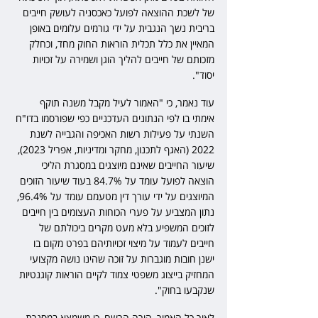
של לשכת ההוצאה לפועל כאכסניה לעושק חייבים 
בריבית נשך הנגבית על ידי גורמים עלומים באופן 
המאיין את כלל תכלית הוראות החוק מחד, וכחלק 
מזכותם של חייבים להליך הוגן ושמירה על זכויות 
יסוד".
עוד נאמר, כי "האמור לעיל מקבל משנה תוקף 
אימתי בו לפי הנתונים העדכניים כפי שפורסמו בדו"ח 
השנתי על פעילות רשות האכיפה והגבייה לשנת 
2022 (האגף לתכנון, מחקר ומדיניות, אפריל 2023), 
שיעור החייבים שאינם מיוצגים במסגרת הליכי 
הוצאה לפועל עומד על 84.7% בעוד שיעור הזוכים 
המיוצגים על ידי עורך דין מטעמם עומד על 96.4%, 
נתון המצביע על פערי הכוחות העצומים בין חייבים 
לזוכים המשפיע בלא מעט מקרים ביכולתם של 
חייבים לעמוד על מיצוי זכויותיהם בפרט מקום בו 
ישנן חובות מוגברות על זוכה שהינו נושה מקצועי 
המחזיק בייצוג משפטי צמוד לקיים הוראות קוגנטיות 
שנקבעו בחוק".
לאור כל האמור, הורה הרשם, כי משמצא במסגרת 