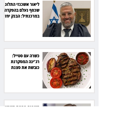
ליאור אשכנזי התלונן
שכסף נעלם בהפקדה
במרכנתיל: הבנק יחזיר
7,700 שקל
כשרה עם סטייל:
רג'ינה המסקרנת
כובשת את סצנת
הגורמה בלב תל אביב
השכנה מרמת השרון
ניהלה קרב על החניה -
ותשלם יותר מחצי
מיליון שקל