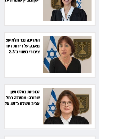
קור רוח ושליטה
המדינה נגד חלמיש:
מאבק על דירות דיור
ציבורי בשווי כ־2.3
מיליארד שקל
זכוכיות בסלט ושן
שבורה: מסעדה בתל
אביב תשלם כ־45 אלף
שקל