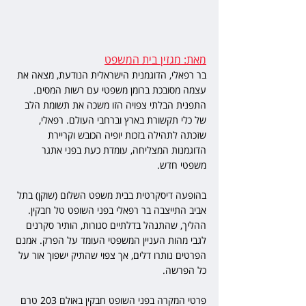
מאת: מגזין בית המשפט
בר רפאלי, הדוגמנית הישראלית הנודעת, מצאה את 
עצמה מסובכת ברומן משפטי עם רשות המסים. 
התפנית הבלתי צפויה הזו משכה את תשומת הלב 
של כלי תקשורת בארץ וברחבי העולם. רפאלי, 
שזכתה לתהילה בזכות יופיה הכובש וקריירת 
הדוגמנות המצליחה, עומדת כעת בפני אתגר 
משפטי חדש.  
בהופעה דיסקרטית בבית משפט השלום (שוקן) בתל 
אביב התייצבה בר רפאלי בפני השופט טל חבקין. 
ההליך, שהתנהל בדלתיים סגורות, הותיר סקרנים 
לגבי מהות העניין המשפטי העומד על הפרק. אמנם 
הפרטים נותרו דלים, אך צפוי שהתיק ישפוך אור על 
כל הפרשה.
פרטי המקרה בפני השופט חבקין באולם 203 טרם 