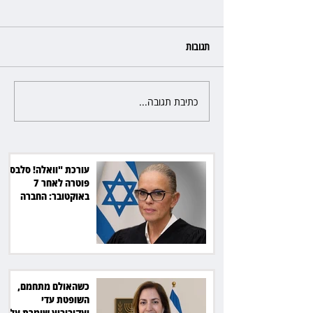
תגובות
כתיבת תגובה...
כשהאולם מתחמם, השופטת עדי
יעקובוביץ שומרת על קור רוח
ושליטה
עורכת "וואלה! סלבס"
פוטרה לאחר 7
באוקטובר: החברה
תשלם כ־54 אלף שקל
כשהאולם מתחמם,
השופטת עדי
יעקובוביץ שומרת על