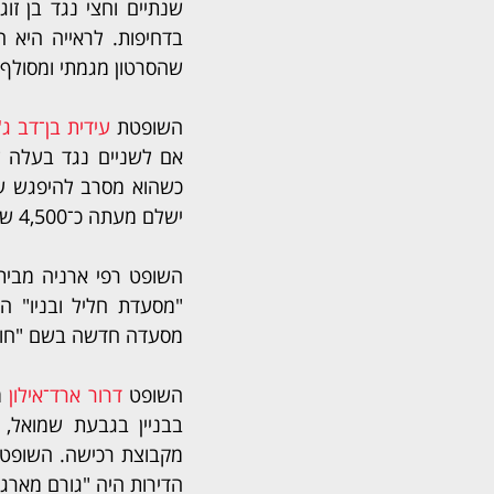
שהסרטון מגמתי ומסולף
השופטת 
עידית בן־דב ג'ו
ישלם מעתה כ־4,500 ש"ח.
מסעדה חדשה בשם "חומ
השופט 
דרור ארד־אילון
הדירות היה "גורם מארג