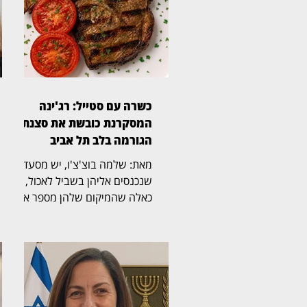
כשרה עם סטייל: רג'ינה
המסקרנת כובשת את סצנת
הגורמה בלב תל אביב
מאת: שלמה בוצ'צ'ו, יש מסעדות
שנכנסים אליהן בשביל לאכול, ויש
כאלה שהמיקום שלהן מספר את
הסיפור עוד לפני שהתפריט
נפתח. רג'ינה, מסעדת בשרים
כשרה וגינת אירועים במבנה 10
במתחם התחנה שבנווה צדק,
משלבת מבנה היסטורי, גינה
רחבת ידיים, קרבה לים ומטבח