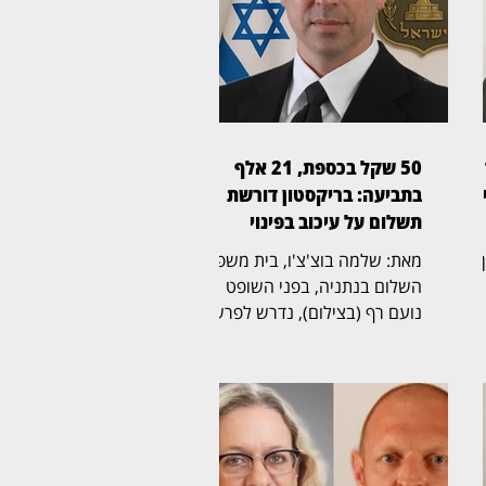
50 שקל בכספת, 21 אלף
ן
בתביעה: בריקסטון דורשת
תשלום על עיכוב בפינוי
ין
מאת: שלמה בוצ'צ'ו, בית משפט
השלום בנתניה, בפני השופט
נועם רף (בצילום), נדרש לפרשה
ל
חריגה שהחלה בכספת אישית
שמספרה 705, שבה נמצא לבסוף
ת
שטר בודד של 50 שקל,
והתגלגלה לשני הליכים משפטיים
נפרדים. בריקסטון כספות פעלה
תחילה לפינוי הכספת, ובהמשך