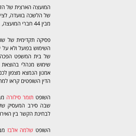
המועצה הארצית של הלשכ
של הלשכה בוועדה, לצי
מבין 44 חברי המועצה, בעוד יצחק נטוביץ - קיבל שלושה קולות בלבד.
פסיקה תקדימית של שופ
השימוש בפועל ולא על י
הדין השופטים קראו למח
השופט 
תומר סילורה
לבחינת הקשר בין האירו
השופט 
שלמה אלבז