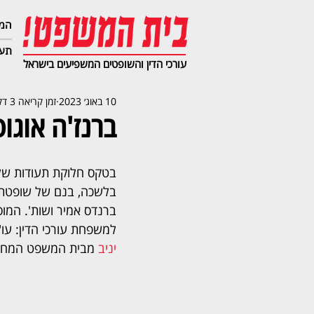
המג
תעב
עורכי הדין והשופטים המשפיעים בישראל
10 באוג׳ 2023
זמן קריאה 3 דקות
ברנז'ה אוגוסט 3
בטקס חלוקת תעודות של 
בלשכה, בנם של שופטת 
ברנדס אמיר ושות'. המו
למשפחת עורכי הדין: עו"
יניב 
מבית המשפט המחוזי