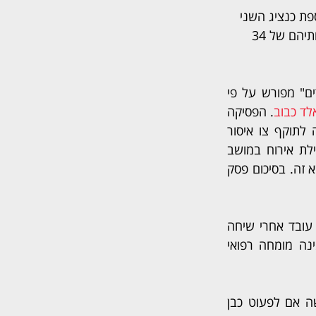
פת כנציג השני 
 הממשיכה את כהונתה. נעאמנה קיבל את קולותיהם של 34 
, קבעה כי המונח "בית מגורים" מפורש על פי 
אלד כבוב
. הפסיקה 
של בית המשפט הפכה בעצם פסק דין קודם של בית המשפט המחוזי בנצרת והחזירה לתוקף צו איסור 
שימוש מנהלי בהוצאת הוועדה המקומית לתכון ובנייה גליל עליון, שהוצא נגד מפעיל וילת אירוח במושב 
אמנון הנמצא מצפון לכנרת. מדובר בפעם הראשונה בה בית המשפט העליון נדרש לנושא זה. בסיכום פסק 
 מבית הדין לעבודה בתל־אביב קבע כי אירוע שבמסגרתו התמוטט עובד אחרי שיחה 
שבה סירב המעסיק שלו לבקשתו להעלאת שכר, יוכר בתור תאונת עבודה. השופט מינה מומחה רפואי 
 מבית המשפט למשפחה בירושלים דחה בקשה לצו הגנה שהגישה אם לפעוט כבן 