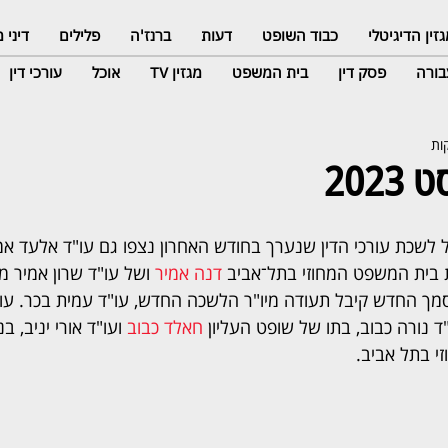
זין הדיגיטלי
כבוד השופט
דעות
ברנז'ה
פלילים
דיני
ורה
פסק דין
בית המשפט
מגזין TV
אוכל
עורכי דין
202
לשכת עורכי הדין שנערך בחודש האחרון נצפו גם עו"ד אלעד אמ
בית המשפט המחוזי בתל־אביב 
דנה אמיר
 ושל עו"ד שרון אמיר 
סמך החדש קיבל תעודה מיו"ר הלשכה החדש, עו"ד עמית בכר. עו
ד נורה כבוב, בתו של שופט העליון 
חאלד כבוב
 ועו"ד אורי יניב, 
 בתל אביב.