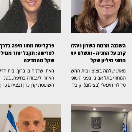
השכנה מרמת השרון ניהלה
פרקליטת מחוז חיפה בדרך
קרב על החניה - ותשלם יותר
לפרישה: תקבל יותר ממיליו
מחצי מיליון שקל
שקל מהמדינה
מאת: שלמה בוצ'צ'ו בית המשפט
מאת: שלמה בן ברוך, בית הד
המחוזי בתל אביב, בפני השופטת
האזורי לעבודה בחיפה, בפני
טל לוי־מיכאלי (בצילום), קיבל
השופטת קרן כהן (בצילום), דן
תביעה שעסקה בזכויות בחניה
בהליך שעסק בסיום כהונתה ש
בבית משותף ברמת השרון. בפסק
פרקליטת מחוז חיפה, אחד
הדין נקבע כי החניה שבמחלוקת
התפקידים הבכירים בפרקליטו
שייכת לבעלי הדירה שתבעו,
המדינה, ובמחלוקת על תנאי
ובעלת דירה אחרת בבניין חויבה
הפרישה, השכר והזכויות
בהוצאות חריגות בסכום כולל של
הפנסיוניות עם סיום כהונתה.