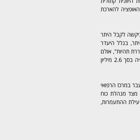
תוך חודשיים בשל אי-עמידתם בתנאי הארכת השכירות שנקבעו בהסכם מול הבישופות היוונית קתולית 
המחזיקה במנזר שבו הוא פועל. השופטת קבעה שהם איחרו במתן ההודעה על מימוש האופציה להארכת 
 דחה ערעור שהגישה משפחה שביקשה לקבל היתר 
בנייה לבית מגורים על המגרש בבעלותה בחדרה. הוועדה המקומית סירבה להנפיק היתר, בגלל היעדר 
תשתיות מתאימות בית המשפט העליון אומנם קבע כי הסיבה שהמתחם נותר שומם "מעוררת תהיות", אולם 
דחה את ערעור המשפחה. בימים האחרונים הגישה המשפחה תביעה כספית נגד העירייה בסך 2.6 מיליון 
מבית הדין האזורי לעבודה בתל אביב דחתה תביעת אם־בית לשעבר במרכז הרפואי 
הגריאטרי "נאות המושבה" בנס ציונה, שטענה שסבלה מהתעמרות משפילה ופוגענית מצד מנהלת כוח 
האדם, שהביאה אותה לסף קריסה נפשית. השופטת קבעה שהיא לא הוכיחה את יסודות עילת ההתעמרות, 