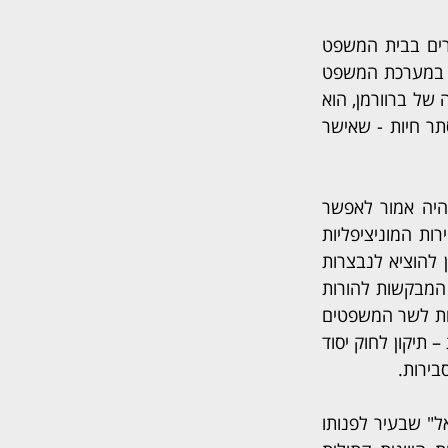
 יקודמו לשופטים בכירים בבית המשפט 
השלום בתל אביב. קידומם נעשה על בסיס משובים חיוביים ביחס למזגם השיפוטי. רבים במערכת המשפט 
שבעי רצון מהתנהלותם המקצועית. מכיוון ששר המשפטים יריב לוין מנוע מלפעול בעניינה של ברוורמן, הוא 
העביר את הסמכות בנושא לשר עמיחי אליהו - בהסכמת נשיאת בית המשפט העליון אסתר חיות - שאישר 
בג"ץ מול צונאמי של עתירות פוליטיות: קיבל את העתירות לביטול "חוק טבריה", אשר היה אמור לאפשר 
ליו"ר הוועדה הקרואה בעיר (ראש העיר הממונה בפועל) להתמודד לראשות העיר בבחירות המוניציפליות 
הקרבות; עתירות לביטול "חוק הנבצרות" – תיקון לחוק יסוד הממשלה המבהיר כיצד ניתן להוציא לנבצרות 
ראש ממשלה, ומגביל נבצרות שלא ביוזמת ראש הממשלה רק למצבים רפואיים; עתירות המבקשות להורות 
ות לשר המשפטים 
לכנס את הוועדה לבחירת שופטים; ועתירות לביטול החוק לצמצום עילת הסבירות – תיקון לחוק יסוד 
ירות.
 מבית המשפט המחוזי בנצרת חייבה את בעלי המלון "סנט גבריאל" שבעיר לפנותו 