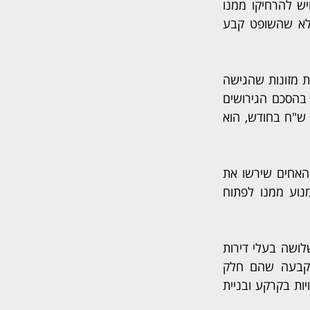
שנתיים וחצי נגד בן זוגה לשעבר. לטענת האישה, האב הכה את בנם מספר פעמים ויש להרחיקו ממנו 
בדחיפות. לראייה היא הגישה סרטון שבמסגרתו הפעוט מאשר לכאורה את גרסתה, אלא שהשופט קבע 
מבית המשפט למשפחה בפתח תקווה אישר תביעה להגדלת מזונות שהגישה 
אם לשניים נגד בעלה לשעבר, בטענה שהוא נמנע מלקיים את זמני השהות שנקבעו בהסכם הגירושים 
כשהוא מסרב להיפגש עמם ללא זוגתו החדשה וילדיה. השופטת קבעה שבמקום 3,000 ש"ח בחודש, הוא 
השופט רפי ארניה מבית משפט השלום בראשון לציון הכריע לאחרונה בסכסוך בין שני האחים שירשו את 
"מסעדת חליל ובניו" המוכרת מרמלה: אחד הבנים קנה את חלקו של אחיו וביקש למנוע ממנו לפתוח 
 מבית המשפט המחוזי מרכז־לוד קיבל לאחרונה ערעור שהגישו שלושה בעלי דירות 
בבניין בגבעת שמואל, שלא קיבלו פטור מהיטל השבחה לאחר שהוועדה המקומית קבעה שהם חלק 
מקבוצת רכישה. השופט קבע שהם זכאים לפטור לאחר שלא הוכח שבתהליך רכישת הזכויות בקרקע ובניית 