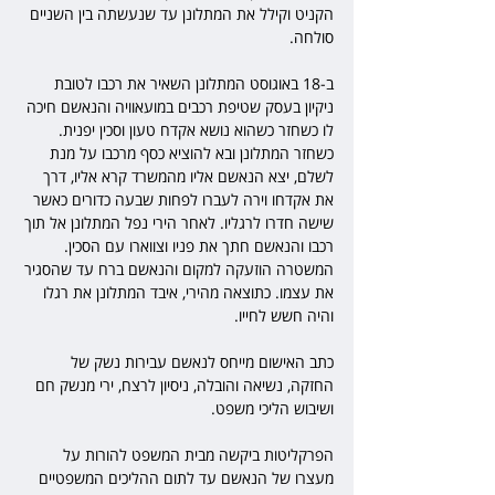
הקניט וקילל את המתלונן עד שנעשתה בין השניים 
סולחה.
ב-18 באוגוסט המתלונן השאיר את רכבו לטובת 
ניקיון בעסק שטיפת רכבים במועאוויה והנאשם חיכה 
לו כשחזר כשהוא נושא אקדח טעון וסכין יפנית. 
כשחזר המתלונן ובא להוציא כסף מרכבו על מנת 
לשלם, יצא הנאשם אליו מהמשרד קרא אליו, דרך 
את אקדחו וירה לעברו לפחות שבעה כדורים כאשר 
שישה חדרו לרגליו. לאחר הירי נפל המתלונן אל תוך 
רכבו והנאשם חתך את פניו וצווארו עם הסכין. 
המשטרה הוזעקה למקום והנאשם ברח עד שהסגיר 
את עצמו. כתוצאה מהירי, איבד המתלונן את רגלו 
והיה חשש לחייו.
כתב האישום מייחס לנאשם עבירות נשק של 
החזקה, נשיאה והובלה, ניסיון לרצח, ירי מנשק חם 
ושיבוש הליכי משפט.
הפרקליטות ביקשה מבית המשפט להורות על 
מעצרו של הנאשם עד לתום ההליכים המשפטיים 