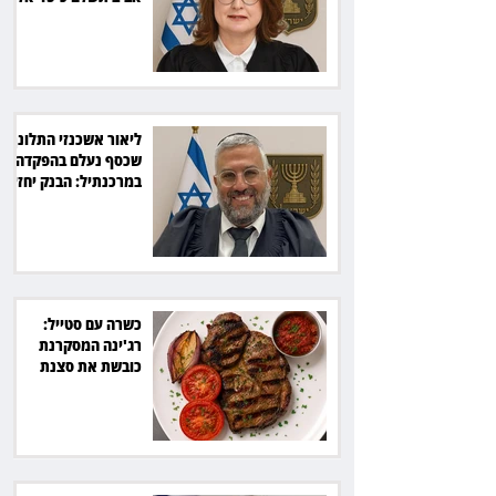
שקל
ליאור אשכנזי התלונן
שכסף נעלם בהפקדה
במרכנתיל: הבנק יחזיר
7,700 שקל
כשרה עם סטייל:
רג'ינה המסקרנת
כובשת את סצנת
הגורמה בלב תל אביב