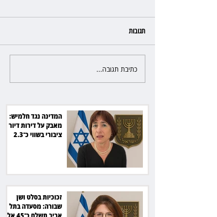
תגובות
כתיבת תגובה...
הצגת החובה של העונה: "זינגר"
מוכיחה שתיאטרון גדול עוד חי
ובועט
המדינה נגד חלמיש:
מאבק על דירות דיור
ציבורי בשווי כ־2.3
מיליארד שקל
זכוכיות בסלט ושן
שבורה: מסעדה בתל
אביב תשלם כ־45 אלף