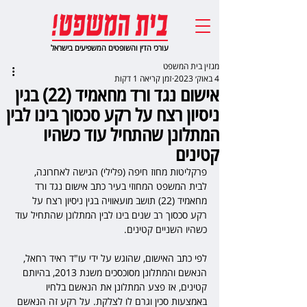
עורכי הדין והשופטים המשפיעים בישראל
מגזין בית המשפט
4 באוק׳ 2023
זמן קריאה 1 דקות
אישום נגד ורד מחאמיד (22) בגין
ניסיון רצח על רקע סכסוך בינו לבין
המתלונן שהתחיל עוד כשהיו
קטינים
פרקליטות מחוז חיפה (פלילי) הגישה לאחרונה, 
לבית המשפט המחוזי בעיר כתב אישום נגד ורד 
מחאמיד (22) תושב מועאוויה בגין ניסיון רצח על 
רקע סכסוך רב שנים בינו לבין המתלונן שהתחיל עוד 
כשהיו השניים קטינים.
לפי כתב האישום, שהוגש על ידי עו"ד ראיד רחאל, 
הנאשם והמתלונן מסוכסכים משנת 2013, בהיותם 
קטינים, אז פצע המתלונן את הנאשם בלחיו 
באמצעות סכין וגרם לו לצלקת. על רקע זה הנאשם 